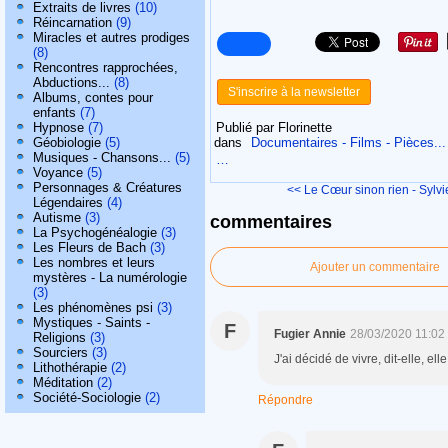
Extraits de livres
(10)
Réincarnation
(9)
Miracles et autres prodiges
(8)
Rencontres rapprochées,
Abductions...
(8)
S'inscrire à la newsletter
Albums, contes pour
enfants
(7)
Publié par Florinette
Hypnose
(7)
dans
Documentaires - Films - Pièces...
Géobiologie
(5)
Musiques - Chansons...
(5)
…
Voyance
(5)
Personnages & Créatures
<< Le Cœur sinon rien - Sylvie
Légendaires
(4)
Autisme
(3)
commentaires
La Psychogénéalogie
(3)
Les Fleurs de Bach
(3)
Les nombres et leurs
Ajouter un commentaire
mystères - La numérologie
(3)
Les phénomènes psi
(3)
Mystiques - Saints -
F
Fugier Annie
28/03/2020 11:02
Religions
(3)
Sourciers
(3)
J'ai décidé de vivre, dit-elle, ell
Lithothérapie
(2)
Méditation
(2)
Société-Sociologie
(2)
Répondre