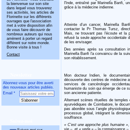
l'Inde, entraîné par Marinella Banfi, 
la bienvenue sur son site
grâce à la médecine indienne.
dans lequel vous trouverez
ses activités, les articles de
Florinette sur les différents
ouvrages que l'association
Atteinte d’un cancer, Marinella Ban
met à votre disposition afin
contacter le Pr Thomas Tursz, directe
de vous faire découvrir de
Mais, ne trouvant pas l'écoute et la 
nombreux auteurs qui nous
refusé la seule approche occidentale d
amènent à porter un regard
de les envisager.
différent sur notre monde.
Bonne visite à tous !
Des années après sa consultation in
Marinella Banfi l'a convaincu de la su
Contact
son rétablissement.
Newsletter
Mon docteur Indien, le documentai
découverte des centres de médecine ayu
Abonnez-vous pour être averti
services de cancérologie occidentau
des nouveaux articles publiés.
humaniste du soin qui émerge de ce su
son ancienne patiente.
Email
Alternant scènes rituelles de temples
ayurvédiques de Coimbatore, le docume
pas abordée sous l’angle physiologiqu
processus global, intégrant la dimensi
souffrance.
Suivez-moi
« C’est une approche plus humaine »
,
vie –, et
« veda »
– la connaissance –,
Suivez-moi sur