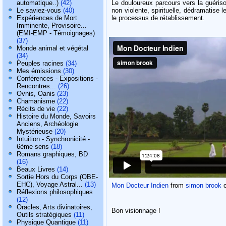
Le douloureux parcours vers la guéris
automatique..)
(42)
non violente, spirituelle, dédramatise 
Le saviez-vous
(40)
le processus de rétablissement.
Expériences de Mort
Imminente, Provisoire...
(EMI-EMP - Témoignages)
(37)
Monde animal et végétal
(34)
Peuples racines
(34)
Mes émissions
(30)
Conférences - Expositions -
Rencontres...
(26)
Ovnis, Oanis
(23)
Chamanisme
(22)
Récits de vie
(22)
Histoire du Monde, Savoirs
Anciens, Archéologie
Mystérieuse
(20)
Intuition - Synchronicité -
6ème sens
(18)
Romans graphiques, BD
(16)
Beaux Livres
(14)
Sortie Hors du Corps (OBE-
EHC), Voyage Astral...
(13)
Mon Docteur Indien
from
simon brook
Réflexions philosophiques
(12)
Oracles, Arts divinatoires,
Bon visionnage !
Outils stratégiques
(11)
Physique Quantique
(11)