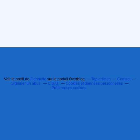
Voir le profil de
Florinette
sur le portail Overblog
Top articles
Contact
Signaler un abus
C.G.U.
Cookies et données personnelles
Préférences cookies