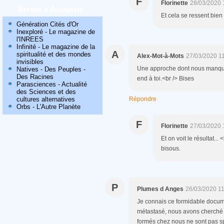
F
Florinette
28/03/2020 
Revues à découvrir
Et cela se ressent bien
Génération Cités d'Or
Inexploré - Le magazine de
l'INREES
Infinité - Le magazine de la
A
spiritualité et des mondes
Alex-Mot-à-Mots
27/03/2020 1
invisibles
Une approche dont nous manquo
Natives - Des Peuples -
Des Racines
end à toi.<br /> Bises
Parasciences - Actualité
des Sciences et des
cultures alternatives
Répondre
Orbs - L'Autre Planète
F
Florinette
27/03/2020 
Et on voit le résultat..
bisous.
P
Plumes d Anges
26/03/2020 1
Je connais ce formidable docume
métastasé, nous avons cherché 
formés chez nous ne sont pas 