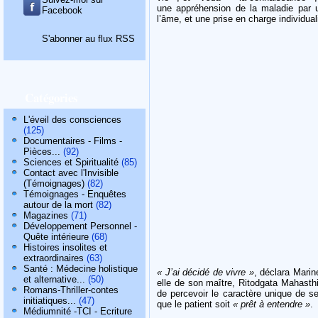
une appréhension de la maladie par un
Facebook
l’âme, et une prise en charge individua
S'abonner au flux RSS
Catégories
L'éveil des consciences
(125)
Documentaires - Films -
Pièces...
(92)
Sciences et Spiritualité
(85)
Contact avec l'Invisible
(Témoignages)
(82)
Témoignages - Enquêtes
autour de la mort
(82)
Magazines
(71)
Développement Personnel -
Quête intérieure
(68)
Histoires insolites et
extraordinaires
(63)
Santé : Médecine holistique
« J’ai décidé de vivre »
, déclara Marin
et alternative...
(50)
elle de son maître, Ritodgata Mahasthi
Romans-Thriller-contes
de percevoir le caractère unique de s
initiatiques...
(47)
que le patient soit
« prêt à entendre »
.
Médiumnité -TCI - Ecriture