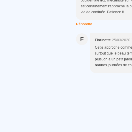
occidentale trop mécaniste et m
est certainement l'approche la p
vie de confinée. Patience !!
Répondre
F
Florinette
25/03/2020 
Cette approche commenc
surtout que le beau te
plus, on a un petit jard
bonnes journées de co