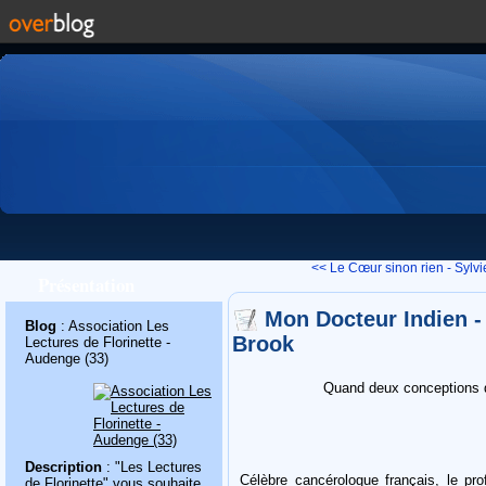
<< Le Cœur sinon rien - Sylvie
Présentation
Mon Docteur Indien 
Blog
: Association Les
Brook
Lectures de Florinette -
Audenge (33)
Quand deux conceptions d
Description
: "Les Lectures
Célèbre cancérologue français, le p
de Florinette" vous souhaite