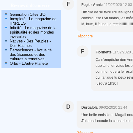
F
Revues à découvrir
Fugier Annie
11/02/2020 12:03
Difficile de se faire lire les li
Génération Cités d'Or
cambrousse ! Au moins, les méd
Inexploré - Le magazine de
l'INREES
là, hum, il faut du direct hiiiiiiiiiiiiii
Infinité - Le magazine de la
spiritualité et des mondes
Répondre
invisibles
Natives - Des Peuples -
Des Racines
Parasciences - Actualité
F
Florinette
11/02/2020 
des Sciences et des
cultures alternatives
Ça n'empêche rien Annie
Orbs - L'Autre Planète
que tu lui envoies les 
communiquera le résulta
qui fait que tu peux rev
jusqu'à 1h30 !
D
Durgalola
09/02/2020 21:44
Une belle émission . Magali no
J'ai aussi écouté la causerie su