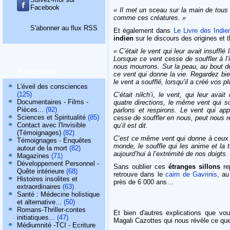
Facebook
« Il met un sceau sur la main de tous
comme ces créatures. »
S'abonner au flux RSS
Et également dans
Le Livre des Indi
indien
sur le discours des origines et 
« C’était le vent qui leur avait insuff
Lorsque ce vent cesse de souffler à l
nous mourrons. Sur la peau, au bout d
Catégories
ce vent qui donne la vie. Regardez bie
le vent a soufflé, lorsqu’il a créé vos p
L'éveil des consciences
(125)
C’était níłchʼi, le vent, qui leur ava
Documentaires - Films -
quatre directions, le même vent qui 
Pièces...
(92)
parlons et respirons. Le vent qui appo
Sciences et Spiritualité
(85)
cesse de souffler en nous, peut nous r
Contact avec l'Invisible
qu’il est dit.
(Témoignages)
(82)
C’est ce même vent qui donne à ceux d
Témoignages - Enquêtes
monde, le souffle qui les anime et la 
autour de la mort
(82)
aujourd’hui à l’extrémité de nos doigts.
Magazines
(71)
Développement Personnel -
Sans oublier ces
étranges sillons
rep
Quête intérieure
(68)
retrouve dans le
cairn de Gavrinis
, au
Histoires insolites et
près de 6 000 ans…
extraordinaires
(63)
Santé : Médecine holistique
et alternative...
(50)
Romans-Thriller-contes
Et bien d'autres explications que vo
initiatiques...
(47)
Magali Cazottes qui nous révèle ce que
Médiumnité -TCI - Ecriture