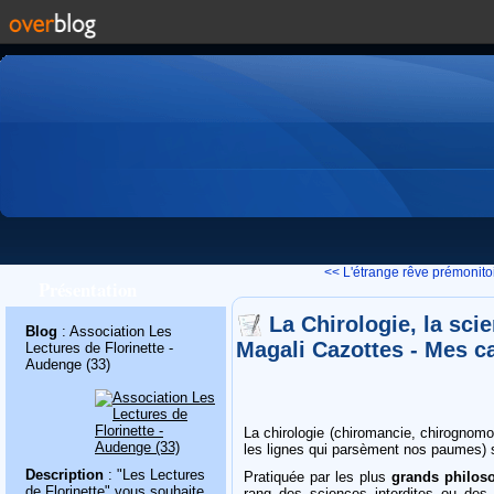
<< L'étrange rêve prémonitoi
Présentation
La Chirologie, la sci
Blog
: Association Les
Magali Cazottes - Mes c
Lectures de Florinette -
Audenge (33)
La chirologie (chiromancie, chirognom
les lignes qui parsèment nos paumes) se
Description
: "Les Lectures
Pratiquée par les plus
grands philos
de Florinette" vous souhaite
rang des sciences interdites ou des 