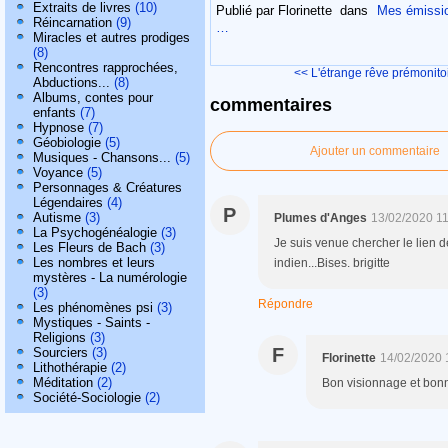
Extraits de livres
(10)
Publié par Florinette
dans
Mes émissi
Réincarnation
(9)
…
Miracles et autres prodiges
(8)
Rencontres rapprochées,
<< L'étrange rêve prémonitoi
Abductions...
(8)
Albums, contes pour
commentaires
enfants
(7)
Hypnose
(7)
Géobiologie
(5)
Ajouter un commentaire
Musiques - Chansons...
(5)
Voyance
(5)
Personnages & Créatures
Légendaires
(4)
P
Autisme
(3)
Plumes d'Anges
13/02/2020 1
La Psychogénéalogie
(3)
Je suis venue chercher le lien de
Les Fleurs de Bach
(3)
Les nombres et leurs
indien...Bises. brigitte
mystères - La numérologie
(3)
Répondre
Les phénomènes psi
(3)
Mystiques - Saints -
Religions
(3)
F
Sourciers
(3)
Florinette
14/02/2020 
Lithothérapie
(2)
Méditation
(2)
Bon visionnage et bonn
Société-Sociologie
(2)