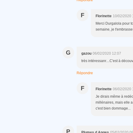
Répondre
F
Florinette
10/02/2020 
Merci Durgalola pour ton
semaine, je t'embrasse
G
gazou
06/02/2020 12:07
très intéressanr....C'est à découv
Répondre
F
Florinette
06/02/2020 
Je dirais même à redéco
millénaires, mais elle a
c'est bien dommage...
P
Plumes d Anges
05/02/2020 0