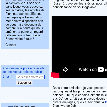
la bienvenue sur son site
réussi à traverser les siècles pour o
dans lequel vous trouverez
connaissance de soi inégalable…
ses activités, les articles de
Florinette sur les différents
ouvrages que l'association
met à votre disposition afin
de vous faire découvrir de
nombreux auteurs qui nous
amènent à porter un regard
différent sur notre monde.
Bonne visite à tous !
Contact
Newsletter
Abonnez-vous pour être averti
des nouveaux articles publiés.
Email
Dans cette émission, je vous propose,
les origines et les principes de la chiro
science", tel que certains aiment la cl
Suivez-moi
sacrée" qui a fait ses preuves depuis
divers ouvrages, que ce soit dans la
B
7 du livre de Job.
Suivez-moi sur