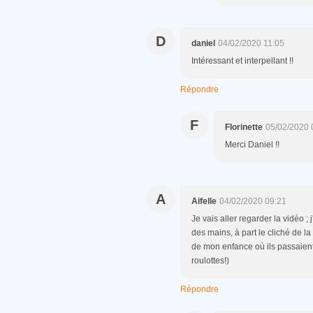
D
daniel
04/02/2020 11:05
Intéressant et interpellant !!
Répondre
F
Florinette
05/02/2020 
Merci Daniel !!
A
Aifelle
04/02/2020 09:21
Je vais aller regarder la vidéo 
des mains, à part le cliché de la
de mon enfance où ils passaient 
roulottes!)
Répondre