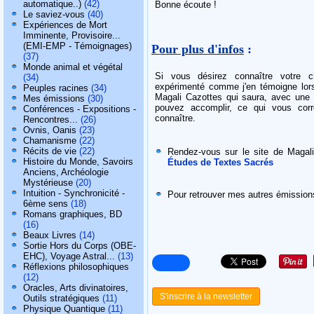
automatique..)
(42)
Bonne écoute !
Le saviez-vous
(40)
Expériences de Mort
Imminente, Provisoire...
(EMI-EMP - Témoignages)
Pour plus d'infos
:
(37)
Monde animal et végétal
Si vous désirez connaître votre c
(34)
expérimenté comme j'en témoigne lors
Peuples racines
(34)
Magali Cazottes qui saura, avec une
Mes émissions
(30)
pouvez accomplir, ce qui vous cor
Conférences - Expositions -
connaître.
Rencontres...
(26)
Ovnis, Oanis
(23)
Chamanisme
(22)
Récits de vie
(22)
Rendez-vous sur le site de Maga
Histoire du Monde, Savoirs
Études de Textes Sacrés
Anciens, Archéologie
Mystérieuse
(20)
Intuition - Synchronicité -
Pour retrouver mes autres émission
6ème sens
(18)
Romans graphiques, BD
(16)
Beaux Livres
(14)
Sortie Hors du Corps (OBE-
EHC), Voyage Astral...
(13)
Réflexions philosophiques
(12)
Oracles, Arts divinatoires,
S'inscrire à la newsletter
Outils stratégiques
(11)
Physique Quantique
(11)