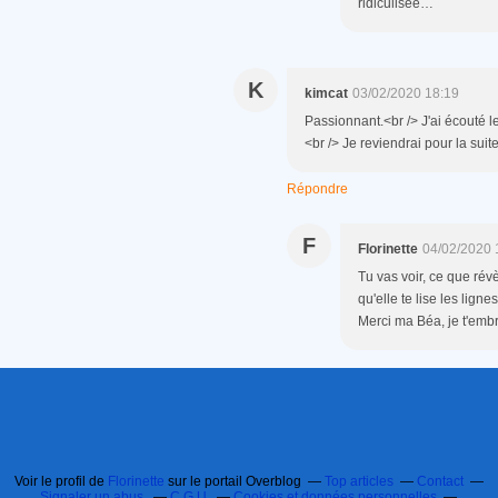
ridiculisée…
K
kimcat
03/02/2020 18:19
Passionnant.<br /> J'ai écouté le
<br /> Je reviendrai pour la suit
Répondre
F
Florinette
04/02/2020 
Tu vas voir, ce que révè
qu'elle te lise les ligne
Merci ma Béa, je t'emb
Voir le profil de
Florinette
sur le portail Overblog
Top articles
Contact
Signaler un abus
C.G.U.
Cookies et données personnelles