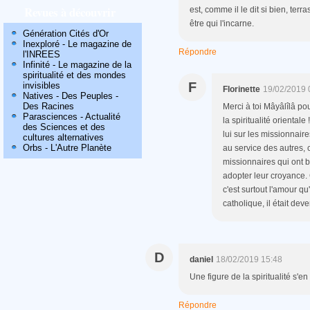
Revues à découvrir
est, comme il le dit si bien, ter
être qui l'incarne.
Génération Cités d'Or
Inexploré - Le magazine de
Répondre
l'INREES
Infinité - Le magazine de la
spiritualité et des mondes
F
invisibles
Florinette
19/02/2019 
Natives - Des Peuples -
Des Racines
Merci à toi Mâyâlîlâ po
Parasciences - Actualité
la spiritualité oriental
des Sciences et des
lui sur les missionnaire
cultures alternatives
Orbs - L'Autre Planète
au service des autres, 
missionnaires qui ont bi
adopter leur croyance.
c'est surtout l'amour qu'
catholique, il était dev
D
daniel
18/02/2019 15:48
Une figure de la spiritualité s'en 
Répondre