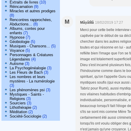
Extraits de livres
(10)
Réincarnation
(9)
Miracles et autres prodiges
(8)
Rencontres rapprochées,
M
Mâyâlîlâ
18/02/2019 17:27
Abductions...
(8)
Albums, contes pour
Merci pour cette belle interview
enfants
(7)
captivée par le début de sa déclar
Hypnose
(7)
Géobiologie
(5)
chercher dans les autres religio
Musiques - Chansons...
(5)
toutes et qui résonne en lui - au
Voyance
(5)
reflète bien l'image que l'on se fa
Personnages & Créatures
Légendaires
(4)
image est totalement superficiell
Autisme
(3)
Dieu s'est incarné plusieurs foi
La Psychogénéalogie
(3)
l'hindouisme comme dans le bou
Les Fleurs de Bach
(3)
Les nombres et leurs
spirituel, qu'on l'appelle Guru 
mystères - La numérologie
mystiques soufis (qui eux aussi 
(3)
Tabriz pour Rumi), aussi mystiq
Les phénomènes psi
(3)
Mystiques - Saints -
nos vilaines habitudes d'embriga
Religions
(3)
individualisée, personnalisée, 
Sourciers
(3)
beaucoup lorsqu'il fait l'éloge d
Lithothérapie
(2)
Méditation
(2)
s'ils se sont mis comme Mère Te
Société-Sociologie
(2)
certainement été aussi criminels
lorsqu'ils ont voulu obliger des
n'est jamais qu'une croyance. La