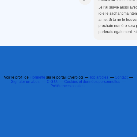
Je l’ai suivie aussi ave
joie le sachant mainten
aimé. Si tu ne le trouv
prochain numéro sera p
parlerais également. <
Voir le profil de
Florinette
sur le portail Overblog
Top articles
Contact
Signaler un abus
C.G.U.
Cookies et données personnelles
Préférences cookies