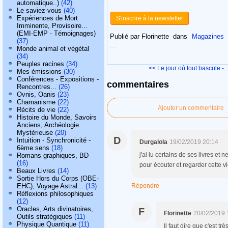
automatique..)
(42)
Le saviez-vous
(40)
Expériences de Mort
S'inscrire à la newsletter
Imminente, Provisoire...
(EMI-EMP - Témoignages)
Publié par Florinette
dans
Magazines
(37)
…
Monde animal et végétal
(34)
Peuples racines
(34)
<< Le jour où tout bascule -..
Mes émissions
(30)
Conférences - Expositions -
commentaires
Rencontres...
(26)
Ovnis, Oanis
(23)
Chamanisme
(22)
Ajouter un commentaire
Récits de vie
(22)
Histoire du Monde, Savoirs
Anciens, Archéologie
Mystérieuse
(20)
D
Intuition - Synchronicité -
Durgalola
19/02/2019 20:14
6ème sens
(18)
j'ai lu certains de ses livres et 
Romans graphiques, BD
(16)
pour écouter et regarder cette v
Beaux Livres
(14)
Sortie Hors du Corps (OBE-
EHC), Voyage Astral...
(13)
Répondre
Réflexions philosophiques
(12)
Oracles, Arts divinatoires,
F
Florinette
20/02/2019 
Outils stratégiques
(11)
Physique Quantique
(11)
Il faut dire que c'est tr