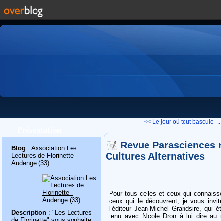
<< Le jour où tout bascule -..
Présentation
Revue Parasciences n
Blog
: Association Les
Cultures Alternatives
Lectures de Florinette -
Audenge (33)
Pour tous celles et ceux qui connaisse
ceux qui le découvrent, je vous invi
l’éditeur Jean-Michel Grandsire, qui é
Description
: "Les Lectures
tenu avec Nicole Dron à lui dire au 
de Florinette" vous souhaite