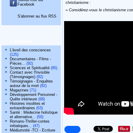
christianisme :
Facebook
« Considérez-vous le christianisme co
S'abonner au flux RSS
Catégories
L'éveil des consciences
(125)
Documentaires - Films -
Pièces...
(92)
Sciences et Spiritualité
(85)
Contact avec l'Invisible
(Témoignages)
(82)
Témoignages - Enquêtes
autour de la mort
(82)
Magazines
(71)
Développement Personnel -
Quête intérieure
(68)
Histoires insolites et
extraordinaires
(63)
Santé : Médecine holistique
et alternative...
(50)
Romans-Thriller-contes
initiatiques...
(47)
Médiumnité -TCI - Ecriture