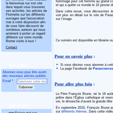
hommage pour cet homme au grand cœur
la bienvenue sur son site
et qui a quitté ce monde le 16 janvier de
dans lequel vous trouverez
ses activités, les articles de
Dans cette revue, vous découvrirez ég
Florinette sur les différents
voir plus en détail sur le site de Par
ouvrages que l'association
sur l’image.
met à votre disposition afin
de vous faire découvrir de
nombreux auteurs qui nous
amènent à porter un regard
différent sur notre monde.
Ce numéro est disponible en librairie o
Bonne visite à tous !
Contact
Pour en savoir plus
:
Newsletter
Si vous désirez vous abonner à cette
La page Facebook de
Parascience
Abonnez-vous pour être averti
des nouveaux articles publiés.
Email
Pour aller plus loin
:
Le Père François Brune, né le 18 août
prêtre dans l’Église catholique et mem
vie, le dimanche d’avant la grande fê
Suivez-moi
En septembre 2010, François Brune ava
sur
différents thèmes
. Dans cette vidéo
Suivez-moi sur