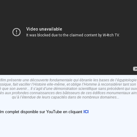
film présente une découverte fondamentale qui ébranle les bases de l’égyptologie
assique, fait vaciller l’Histoire elle-même, et oblige l’Homme à reconsidérer tant son
 que son avenir... Il s’agit d’une démonstration scientifique sans précédent qui ou
cès aux profondes connaissances des bâtisseurs de ces édifices monumentaux ain
qu’à l’étendue de leurs capacités dans de nombreux domaines...
ilm complet disponible sur YouTube en cliquant
ICI