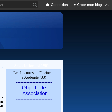
Connexion
+
Créer mon blog
Association loi 1901
Les Lectures de Florinette
à Audenge (33)
------------------------
Objectif de
l'Association
 :
------------------------
du
on