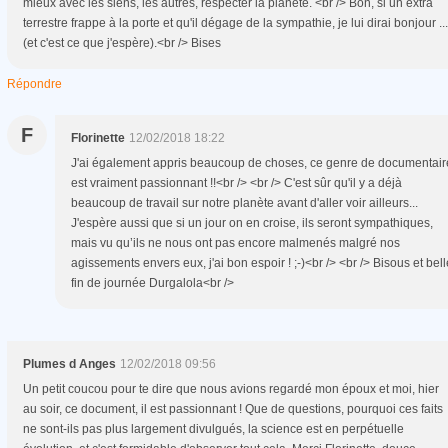
mieux avec les siens, les autres, respecter la planète. <br /> Bon, si un extra
terrestre frappe à la porte et qu'il dégage de la sympathie, je lui dirai bonjour ...
(et c'est ce que j'espère).<br /> Bises
Répondre
F
Florinette
12/02/2018 18:22
J'ai également appris beaucoup de choses, ce genre de documentair
est vraiment passionnant !!<br /> <br /> C'est sûr qu'il y a déjà
beaucoup de travail sur notre planète avant d'aller voir ailleurs...
J'espère aussi que si un jour on en croise, ils seront sympathiques,
mais vu qu’ils ne nous ont pas encore malmenés malgré nos
agissements envers eux, j'ai bon espoir ! ;-)<br /> <br /> Bisous et bell
fin de journée Durgalola<br />
Plumes d Anges
12/02/2018 09:56
Un petit coucou pour te dire que nous avions regardé mon époux et moi, hier
au soir, ce document, il est passionnant ! Que de questions, pourquoi ces faits
ne sont-ils pas plus largement divulgués, la science est en perpétuelle