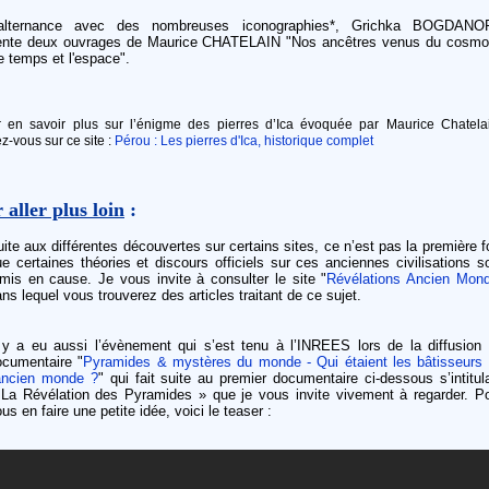
lternance avec des nombreuses iconographies*, Grichka BOGDANO
ente deux ouvrages de Maurice CHATELAIN "Nos ancêtres venus du cosmo
e temps et l'espace".
 en savoir plus sur l’énigme des pierres d’Ica évoquée par Maurice Chatelai
z-vous sur ce site :
Pérou : Les pierres d'Ica, historique complet
 aller plus loin
:
ite aux différentes découvertes sur certains sites, ce n’est pas la première f
e certaines théories et discours officiels sur ces anciennes civilisations s
mis en cause. Je vous invite à consulter le site "
Révélations Ancien Mon
ns lequel vous trouverez des articles traitant de ce sujet.
l y a eu aussi l’évènement qui s’est tenu à l’INREES lors de la diffusion
ocumentaire "
Pyramides & mystères du monde - Qui étaient les bâtisseurs
’ancien monde ?
" qui fait suite au premier documentaire ci-dessous s’intitul
 La Révélation des Pyramides » que je vous invite vivement à regarder. P
us en faire une petite idée, voici le teaser :