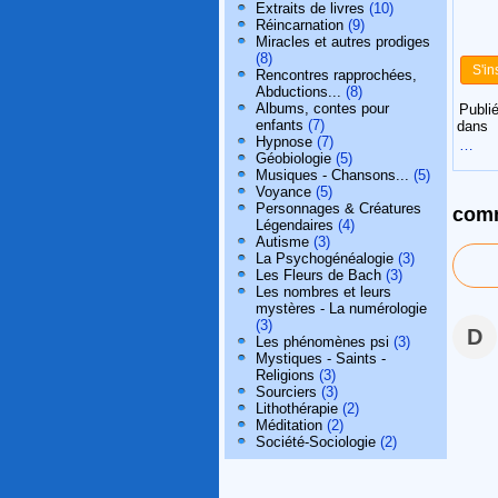
Extraits de livres
(10)
Réincarnation
(9)
Miracles et autres prodiges
(8)
S'in
Rencontres rapprochées,
Abductions...
(8)
Albums, contes pour
Publié
enfants
(7)
dans
Hypnose
(7)
…
Géobiologie
(5)
Musiques - Chansons...
(5)
Voyance
(5)
Personnages & Créatures
comm
Légendaires
(4)
Autisme
(3)
La Psychogénéalogie
(3)
Les Fleurs de Bach
(3)
Les nombres et leurs
mystères - La numérologie
(3)
D
Les phénomènes psi
(3)
Mystiques - Saints -
Religions
(3)
Sourciers
(3)
Lithothérapie
(2)
Méditation
(2)
Société-Sociologie
(2)