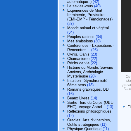
automatique..)
(42)
Le saviez-vous
(40)
Expériences de Mort
Imminente, Provisoire...
(EMI-EMP - Témoignages)
(37)
Monde animal et végétal
(34)
Peuples racines
(34)
Mes émissions
(30)
Conférences - Expositions -
Rencontres...
(26)
Ovnis, Oanis
(23)
Chamanisme
(22)
Récits de vie
(22)
Histoire du Monde, Savoirs
Anciens, Archéologie
Mystérieuse
(20)
Ce 
Intuition - Synchronicité -
cl
6ème sens
(18)
passé
l’ac
Romans graphiques, BD
(16)
Beaux Livres
(14)
Sortie Hors du Corps (OBE-
EHC), Voyage Astral...
(13)
F
Réflexions philosophiques
(12)
Oracles, Arts divinatoires,
Outils stratégiques
(11)
Physique Quantique
(11)