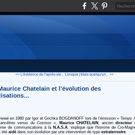
<< L'évidence de l'après-vie...
Lorsque j'étais quelqu'un... >>
Maurice Chatelain et l'évolution des
lisations...
rviewé en 1980 par Igor et Grichka BOGDANOFF lors de l’émission «
Temps X
ancêtres venus du Cosmos
»,
Maurice CHATELAIN
, ancien
directeur
ème de communications à la
N.A.S.A
, explique que l'homme de Cro-Magn
t été
aidé
dans son évolution par une intervention de type
extraterrestre
.