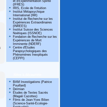
et d'Expérimentation Spirite
(IFRES)
IRIS, Ecole de l'intuition
Institut Métapsychique
International (IMI)
Institut de Recherche sur les
Expériences Extraordinaires
(INREES)
Institut Suisse des Sciences
Noétiques (ISSNOE)
Fondation de Recherche sur les
Expériences de Mort
Imminente (NDERF)
Centre d'Etudes
i
Parapsychologiques des
Phénomènes Inexpliqués
(CEPPI)
Sites à découvrir
BAM Investigations (Patrice
Pouillard)
Deïmian
Études de Textes Sacrés
(Magali Cazottes)
Films de Jean-Yves Bilien
(Science-Santé-Ecologie-
Spiritualité)