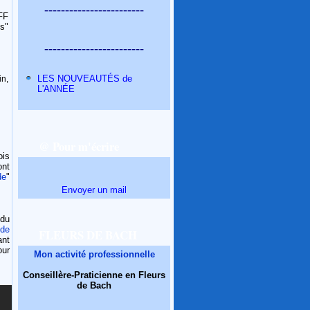
------------------------
FF
s"
------------------------
LES NOUVEAUTÉS de
n,
L'ANNÉE
@ Pour m'écrire
ois
ont
de
"
Envoyer un mail
 du
 de
FLEURS DE BACH
ant
our
Mon activité professionnelle
Conseillère-Praticienne en Fleurs
de Bach