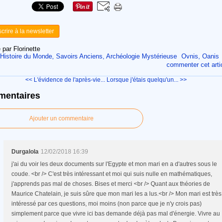
scrire à la newsletter
 par Florinette
Histoire du Monde, Savoirs Anciens, Archéologie Mystérieuse
Ovnis, Oanis
commenter cet arti
<< L'évidence de l'après-vie...
Lorsque j'étais quelqu'un... >>
entaires
Ajouter un commentaire
Durgalola
12/02/2018 16:39
j'ai du voir les deux documents sur l'Egypte et mon mari en a d'autres sous le
coude. <br /> C'est très intéressant et moi qui suis nulle en mathématiques,
j'apprends pas mal de choses. Bises et merci <br /> Quant aux théories de
Maurice Chatelain, je suis sûre que mon mari les a lus.<br /> Mon mari est très
intéressé par ces questions, moi moins (non parce que je n'y crois pas)
simplement parce que vivre ici bas demande déjà pas mal d'énergie. Vivre au