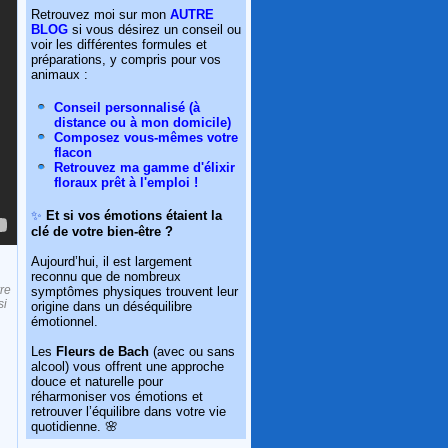
Retrouvez moi sur mon
AUTRE
BLOG
si vous désirez un conseil ou
voir les différentes formules et
préparations, y compris pour vos
animaux :
Conseil personnalisé (à
distance ou à mon domicile)
Composez vous-mêmes votre
flacon
Retrouvez ma gamme d'élixir
floraux prêt à l'emploi !
✨
Et si vos émotions étaient la
clé de votre bien-être ?
Aujourd’hui, il est largement
reconnu que de nombreux
vre
symptômes physiques trouvent leur
si
origine dans un déséquilibre
émotionnel.
Les
Fleurs de Bach
(avec ou sans
alcool) vous offrent une approche
douce et naturelle pour
réharmoniser vos émotions et
retrouver l’équilibre dans votre vie
quotidienne. 🌸