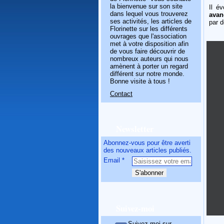
la bienvenue sur son site
Il é
dans lequel vous trouverez
avan
ses activités, les articles de
par 
Florinette sur les différents
ouvrages que l'association
met à votre disposition afin
de vous faire découvrir de
nombreux auteurs qui nous
amènent à porter un regard
différent sur notre monde.
Bonne visite à tous !
Contact
Newsletter
Abonnez-vous pour être averti
des nouveaux articles publiés.
Email
Suivez-moi
Suivez-moi sur