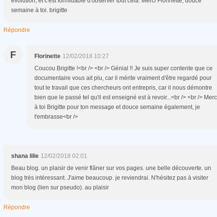
évolution, et c'est formidable d'observer tout cela. Merci Florinette, douce
semaine à toi. brigitte
Répondre
F
Florinette
12/02/2018 10:27
Coucou Brigitte !<br /> <br /> Génial !! Je suis super contente que ce
documentaire vous ait plu, car il mérite vraiment d'être regardé pour
tout le travail que ces chercheurs ont entrepris, car il nous démontre
bien que le passé tel qu'il est enseigné est à revoir...<br /> <br /> Merc
à toi Brigitte pour ton message et douce semaine également, je
t'embrasse<br />
shana lilie
12/02/2018 02:01
Beau blog. un plaisir de venir flâner sur vos pages. une belle découverte. un
blog très intéressant. J'aime beaucoup. je reviendrai. N'hésitez pas à visiter
mon blog (lien sur pseudo). au plaisir
Répondre