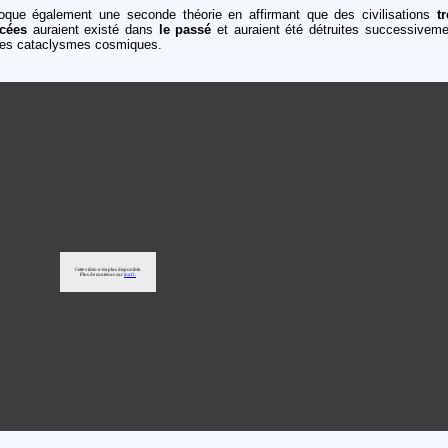
voque également une seconde théorie en affirmant que des civilisations
t
cées
auraient existé dans
le passé
et auraient été détruites successiveme
des cataclysmes cosmiques.