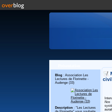
Présentation
Blog
: Association Les
civi
Lectures de Florinette -
Audenge (33)
Inte
Nos 
syst
Description
: "Les Lectures
aurai
de Florinette" vous souhaite