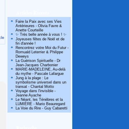
Articles Récents
Faire la Paix avec ses Vies
Antérieures - Olivia Favre &
Anette Courteille
✨ Très belle année à vous ! ✨
cle
Joyeuses fêtes de Noël et de
fin d'année !
Rencontrez votre Moi du Futur -
Romuald Leterrier & Philippe
Deweys
La Guérison Spirituelle - Dr
Jean-Jacques Charbonier
MARIE-MADELEINE, Au-delà
du mythe - Pascale Lafargue
Jung à la plage : Le
symbolisme universel dans un
transat - Chantal Motto
Voyage dans l'invisible -
Jeanne Ayache
Le Néant, les Ténèbres et la
LUMIÈRE - Mario Beauregard
La Voie du Rire - Guy Cabaretti
Recherche