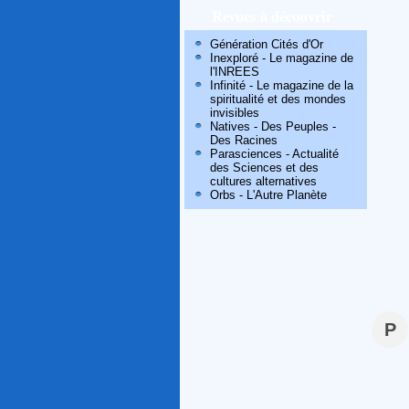
Revues à découvrir
Génération Cités d'Or
Inexploré - Le magazine de
l'INREES
Infinité - Le magazine de la
spiritualité et des mondes
invisibles
Natives - Des Peuples -
Des Racines
Parasciences - Actualité
des Sciences et des
cultures alternatives
Orbs - L'Autre Planète
P