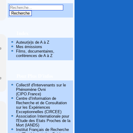
Index
Auteur(e)s de A à Z
Mes émissions
e
Films, documentaires,
conférences de A à Z
Pour Plus D'infos
e
Collectif d'Intervenants sur le
Phénomène Ovni
(CIPO.France)
Centre d’Information de
Recherche et de Consultation
sur les Expériences
Exceptionnelles (CIRCEE)
Association Internationale pour
l'Etude des Etats Proches de la
Mort (IANDS)
Institut Français de Recherche