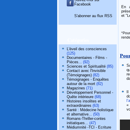
Facebook
En a
prés
et "L
S'abonner au flux RSS
*Pour
rende
Catégories
L'éveil des consciences
(125)
Pour
Documentaires - Films -
Pièces...
(92)
Su
Sciences et Spiritualité
(85)
qu
Contact avec l'Invisible
re
(Témoignages)
(82)
da
Témoignages - Enquêtes
autour de la mort
(82)
Magazines
(71)
I
Développement Personnel -
d
Quête intérieure
(68)
l
Histoires insolites et
«
extraordinaires
(63)
vo
Santé : Médecine holistique
et alternative...
(50)
Romans-Thriller-contes
initiatiques...
(47)
Médiumnité -TCI - Ecriture