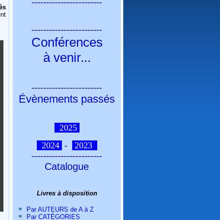
------------------------
rès
nt
------------------------
Conférences
à venir
...
------------------------
Évènements passés
2025
2024
-
2023
------------------------
Catalogue
Livres à disposition
Par AUTEURS de A à Z
Par CATÉGORIES