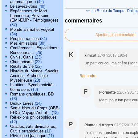
automatique..)
(42)
Le saviez-vous
(40)
Expériences de Mort
<< La Route du Temps - Philipp
Imminente, Provisoire...
commentaires
(EMI-EMP - Témoignages)
(37)
Monde animal et végétal
(34)
Ajouter un commentaire
Peuples racines
(34)
Mes émissions
(30)
Conférences - Expositions -
Rencontres...
(26)
K
kimcat
17/07/2017 19:54
Ovnis, Oanis
(23)
Chamanisme
(22)
Un petit coucou ma chère Florine
Récits de vie
(22)
Histoire du Monde, Savoirs
Anciens, Archéologie
Répondre
Mystérieuse
(20)
Intuition - Synchronicité -
6ème sens
(18)
F
Florinette
22/07/2017 
Romans graphiques, BD
(16)
Merci pour ton petit c
Beaux Livres
(14)
Sortie Hors du Corps (OBE-
EHC), Voyage Astral...
(13)
Réflexions philosophiques
(12)
P
Plumes d Anges
07/07/2017 0
Oracles, Arts divinatoires,
Outils stratégiques
(11)
L'été nous transformera en explo
Physique Quantique
(11)