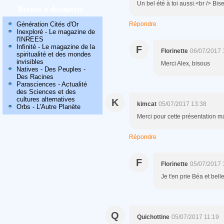
Un bel été à toi aussi.<br /> Bis
Revues à découvrir
Génération Cités d'Or
Répondre
Inexploré - Le magazine de
l'INREES
Infinité - Le magazine de la
F
Florinette
06/07/2017 
spiritualité et des mondes
invisibles
Merci Alex, bisous
Natives - Des Peuples -
Des Racines
Parasciences - Actualité
des Sciences et des
cultures alternatives
K
kimcat
05/07/2017 13:38
Orbs - L'Autre Planète
Merci pour cette présentation ma
Répondre
F
Florinette
05/07/2017 
Je t'en prie Béa et bell
Q
Quichottine
05/07/2017 11:19