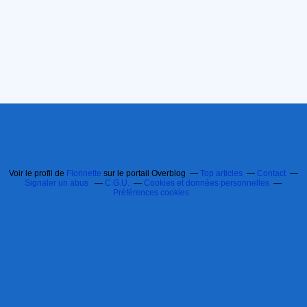
Voir le profil de
Florinette
sur le portail Overblog
Top articles
Contact
Signaler un abus
C.G.U.
Cookies et données personnelles
Préférences cookies