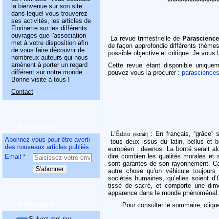
********************
la bienvenue sur son site
dans lequel vous trouverez
ses activités, les articles de
Florinette sur les différents
ouvrages que l'association
La revue trimestrielle de
Parascienc
met à votre disposition afin
de façon approfondie différents thèmes 
de vous faire découvrir de
possible objective et critique. Je vous
nombreux auteurs qui nous
amènent à porter un regard
Cette revue étant disponible unique
différent sur notre monde.
pouvez vous la procurer :
parasciences
Bonne visite à tous !
Contact
Newsletter
L’Édito
: En français, “grâce” 
(extrait)
Abonnez-vous pour être averti
tous deux issus du latin, bellus et 
des nouveaux articles publiés.
européen : dewnos. La bonté serait alo
dire combien les qualités morales et sp
Email
sont garantes de son rayonnement. Car,
autre chose qu’un véhicule toujours 
sociétés humaines, qu’elles soient d’O
tissé de sacré, et comporte une dime
apparence dans le monde phénoménal.
Suivez-moi
Pour consulter le sommaire, cliq
Suivez-moi sur