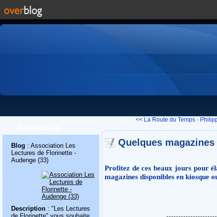
<< La Route du Temps - Philipp
Présentation
Quelques magazines p
Blog
: Association Les
Lectures de Florinette -
Audenge (33)
Profitez de ces beaux jours pour é
magazines disponibles en kiosque 
Description
: "Les Lectures
de Florinette" vous souhaite