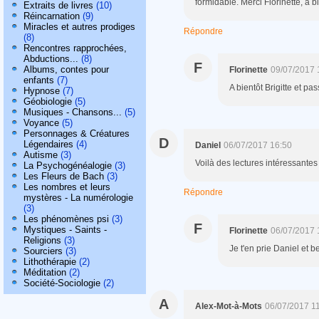
formidable. Merci Florinette, à bi
Extraits de livres
(10)
Réincarnation
(9)
Miracles et autres prodiges
Répondre
(8)
Rencontres rapprochées,
Abductions...
(8)
F
Albums, contes pour
Florinette
09/07/2017 
enfants
(7)
A bientôt Brigitte et pa
Hypnose
(7)
Géobiologie
(5)
Musiques - Chansons...
(5)
Voyance
(5)
Personnages & Créatures
D
Légendaires
(4)
Daniel
06/07/2017 16:50
Autisme
(3)
Voilà des lectures intéressantes
La Psychogénéalogie
(3)
Les Fleurs de Bach
(3)
Les nombres et leurs
Répondre
mystères - La numérologie
(3)
Les phénomènes psi
(3)
F
Mystiques - Saints -
Florinette
06/07/2017 
Religions
(3)
Je t'en prie Daniel et b
Sourciers
(3)
Lithothérapie
(2)
Méditation
(2)
Société-Sociologie
(2)
A
Alex-Mot-à-Mots
06/07/2017 1