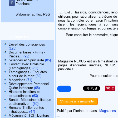
Facebook
En bref :
Hasards, coïncidences, renco
S'abonner au flux RSS
utilisons pour rationaliser la théorie d
nous la contrôler ou en avoir l’intuiti
disent les scientifiques à son su
compréhension du temps et connecté 
Catégories
Pour consulter le sommaire, cliq
L'éveil des consciences
(125)
Documentaires - Films -
Pièces...
(92)
Sciences et Spiritualité
(85)
Magazine NEXUS est un bimestriel ve
Contact avec l'Invisible
pages d’enquêtes inédites, NEXUS p
(Témoignages)
(82)
publicité !
Témoignages - Enquêtes
Pour consulter le 
autour de la mort
(82)
Magazines
(71)
Développement Personnel -
Quête intérieure
(68)
Histoires insolites et
extraordinaires
(63)
Santé : Médecine holistique
S'inscrire à la newsletter
et alternative...
(50)
Romans-Thriller-contes
Publié par Florinette
dans
Magazines
initiatiques...
(47)
…
Médiumnité -TCI - Ecriture