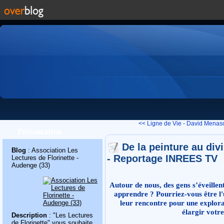
<< Ligne de Vie - David Menas
Présentation
De la peinture au di
Blog
: Association Les
- Reportage INREES TV
Lectures de Florinette -
Audenge (33)
Autour de nous, des gens s’éveillen
apprendre ? Pourriez-vous être l
leur rencontre pour une explora
élargir votr
Description
: "Les Lectures
de Florinette" vous souhaite