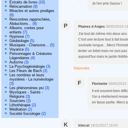
Extraits de livres
(10)
Je t'en prie Gazou !
Réincarnation
(9)
Miracles et autres prodiges
(8)
Rencontres rapprochées,
Abductions...
(8)
P
Plumes d Anges
08/05/2019 1
Albums, contes pour
enfants
(7)
J'ai tout de même mis deux ans à
Hypnose
(7)
C'est une lecture tout à fait bou
Géobiologie
(5)
Musiques - Chansons...
(5)
souhaite longue... Merci Florinet
Voyance
(5)
tenter un billet mais ne suis pa
Personnages & Créatures
aujourd'hui mais le jardin frétille
Légendaires
(4)
Autisme
(3)
La Psychogénéalogie
(3)
Répondre
Les Fleurs de Bach
(3)
Les nombres et leurs
mystères - La numérologie
F
(3)
Florinette
09/05/2019 
Les phénomènes psi
(3)
Il est souvent bien diff
Mystiques - Saints -
Religions
(3)
l'on a réellement resse
Sourciers
(3)
en fasse partie. Merci p
Lithothérapie
(2)
Méditation
(2)
Société-Sociologie
(2)
K
kimcat
19/11/2017 16:04