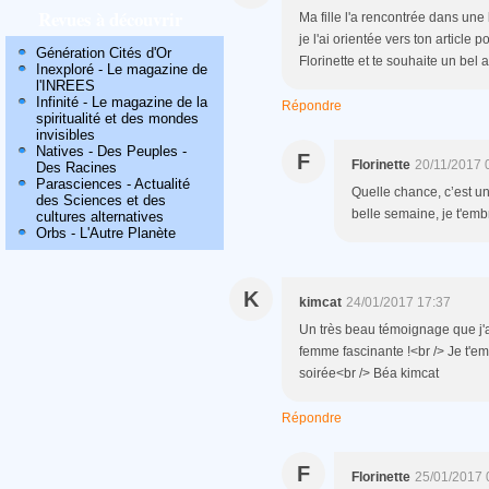
Revues à découvrir
Ma fille l'a rencontrée dans une 
je l'ai orientée vers ton article 
Génération Cités d'Or
Florinette et te souhaite un bel
Inexploré - Le magazine de
l'INREES
Infinité - Le magazine de la
Répondre
spiritualité et des mondes
invisibles
Natives - Des Peuples -
F
Florinette
20/11/2017 
Des Racines
Parasciences - Actualité
Quelle chance, c’est un
des Sciences et des
belle semaine, je t'em
cultures alternatives
Orbs - L'Autre Planète
K
kimcat
24/01/2017 17:37
Un très beau témoignage que j'a
femme fascinante !<br /> Je t'em
soirée<br /> Béa kimcat
Répondre
F
Florinette
25/01/2017 