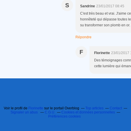
S
Sandrine
23/01/2017 08:45
C'est très beau et vrai. J'aime 
honnêteté qui dépasse toutes les
su transformer son plomb en or. E
Répondre
F
Florinette
23/01/2017 
Des témoignages comme 
cette lumière qui éman
Voir le profil de
Florinette
sur le portail Overblog
Top articles
Contact
Signaler un abus
C.G.U.
Cookies et données personnelles
Préférences cookies