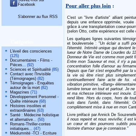
Facebook
Pour aller plus loin
:
S'abonner au flux RSS
C'est un "livre d'artiste" alliant pein
depuis une enfance opprimée, vouée à
grâce à une transplantation coeur-poum
(selon Otto, cette expérience est celle
Les quelques lignes suivantes témoigne
Catégories
et bouleversée :
"Un éclair a suffi p
l'éternité. Intimité unique qui devient
L'éveil des consciences
lueur de Notre Dame de Lourdes du 11
(125)
Donneur de Vie est comme mon petit fr
Documentaires - Films -
Entre mon Sauveur et moi, il n'y a pas
Pièces...
(92)
concentration folle d'amour au firmame
Sciences et Spiritualité
(85)
Depuis que l'air s'est engouffré par la
Contact avec l'Invisible
la vie où être n'est plus simplement
(Témoignages)
(82)
continuellement faire acte de foi
Témoignages - Enquêtes
vibration primitive, «Bang» élémentair
autour de la mort
(82)
lumière tenue en tout et partout. Je ne
Magazines
(71)
et ma richesse intérieure est inouïe. 
Développement Personnel -
rend libre. Hors du corps, hors de tout
Quête intérieure
(68)
suis dans l'unité, dans l'éternité
Histoires insolites et
complètement mise à nue en mon Canti
extraordinaires
(63)
Livre préfacé par Annick De Souzenell
Santé : Médecine holistique
il nous repeint et nous revivifie; il est
et alternative...
(50)
un cœur et des poumons subtils pour 
Romans-Thriller-contes
histoire d'amour que je connaisse."
initiatiques...
(47)
Médiumnité -TCI - Ecriture