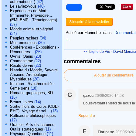
automatique..)
(42)
Le saviez-vous
(40)
Expériences de Mort
Imminente, Provisoire...
(EMI-EMP - Témoignages)
S'inscrire à la newsletter
(37)
Monde animal et végétal
Publié par Florinette
dans
Documentaire
(34)
…
Peuples racines
(34)
Mes émissions
(30)
Conférences - Expositions -
Rencontres...
(26)
<< Ligne de Vie - David Menas
Ovnis, Oanis
(23)
commentaires
Chamanisme
(22)
Récits de vie
(22)
Histoire du Monde, Savoirs
Anciens, Archéologie
Ajouter un commentaire
Mystérieuse
(20)
Intuition - Synchronicité -
6ème sens
(18)
Romans graphiques, BD
G
gazou
20/09/2020 14:58
(16)
Beaux Livres
(14)
Bouleversant ! Merci de nous la 
Sortie Hors du Corps (OBE-
EHC), Voyage Astral...
(13)
Réflexions philosophiques
Répondre
(12)
Oracles, Arts divinatoires,
Outils stratégiques
(11)
F
Florinette
20/09/2020 
Physique Quantique
(11)