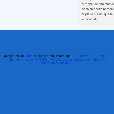
à l'appel de son mari d
déchiffrer cette barriè
te plaire ! (Ainsi que l
après-midi
Voir le profil de
Florinette
sur le portail Overblog
Top articles
Contact
Signaler un abus
C.G.U.
Cookies et données personnelles
Préférences cookies