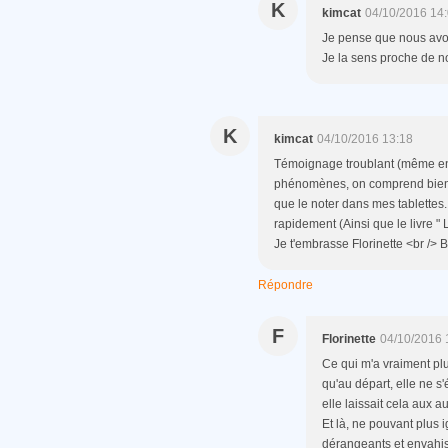
K
kimcat
04/10/2016 14
Je pense que nous avon
Je la sens proche de nou
K
kimcat
04/10/2016 13:18
Témoignage troublant (même en 
phénomènes, on comprend bien ce
que le noter dans mes tablettes.
rapidement (Ainsi que le livre " 
Je t'embrasse Florinette <br /> 
Répondre
F
Florinette
04/10/2016 
Ce qui m'a vraiment plu
qu'au départ, elle ne s'
elle laissait cela aux a
Et là, ne pouvant plus 
dérangeants et envahis