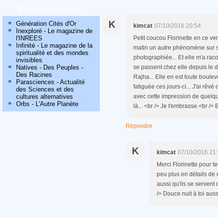
Revues à découvrir
K
Génération Cités d'Or
kimcat
07/10/2016 20:54
Inexploré - Le magazine de
l'INREES
Petit coucou Florinette en ce ve
Infinité - Le magazine de la
matin un autre phénomène sur s
spiritualité et des mondes
photographiée... Et elle m'a rac
invisibles
Natives - Des Peuples -
se passent chez elle depuis le d
Des Racines
Rajha... Elle en est toute boule
Parasciences - Actualité
fatiguée ces jours-ci... J'ai rêvé
des Sciences et des
cultures alternatives
avec cette impression de quelqu
Orbs - L'Autre Planète
là... <br /> Je t'embrasse.<br />
Répondre
K
kimcat
07/10/2016 21
Merci Florinette pour te
peu plus en détails de c
aussi qu'ils se servent
/> Douce nuit à toi aus