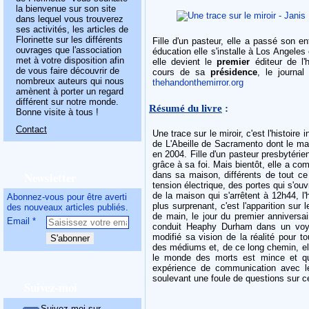
la bienvenue sur son site
dans lequel vous trouverez
ses activités, les articles de
Florinette sur les différents
Fille d'un pasteur, elle a passé son en
ouvrages que l'association
éducation elle s'installe à Los Angeles 
met à votre disposition afin
elle devient le
premier
éditeur de l'
de vous faire découvrir de
cours de sa
présidence
, le journa
nombreux auteurs qui nous
thehandonthemirror.org
amènent à porter un regard
différent sur notre monde.
Résumé du livre
:
Bonne visite à tous !
Contact
Une trace sur le miroir, c'est l'histoir
de L'Abeille de Sacramento dont le ma
en 2004. Fille d'un pasteur presbytér
grâce à sa foi. Mais bientôt, elle a 
Newsletter
dans sa maison, différents de tout ce
tension électrique, des portes qui s'ou
de la maison qui s'arrêtent à 12h44, l
Abonnez-vous pour être averti
plus surprenant, c'est l'apparition sur
des nouveaux articles publiés.
de main, le jour du premier annivers
Email
conduit Heaphy Durham dans un voyag
modifié sa vision de la réalité pour to
des médiums et, de ce long chemin, ell
le monde des morts est mince et que 
expérience de communication avec le
soulevant une foule de questions sur c
Suivez-moi
Suivez-moi sur