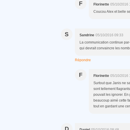
F
Florinette
05/10/2016 
Coucou Alex et belle s
S
Sandrine
05/10/2016 09:33
La communication continue par-
qui devrait convaincre les nomb
Répondre
F
Florinette
05/10/2016 
Surtout que Janis ne sa
sont tellement flagran
pouvait les ignorer. En p
beaucoup aimé cette fa
tout en gardant une cer
D
Daniel
05/10/2016 08:48