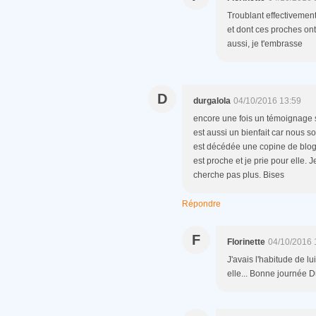
Troublant effectivement
et dont ces proches ont
aussi, je t'embrasse
D
durgalola
04/10/2016 13:59
encore une fois un témoignage s
est aussi un bienfait car nous s
est décédée une copine de blog, 
est proche et je prie pour elle
cherche pas plus. Bises
Répondre
F
Florinette
04/10/2016 
J'avais l'habitude de l
elle... Bonne journée D