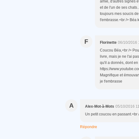
amie, d'autres signes é
et de l'un de ses chats..
toujours mes soucis de p
t'embrasse.<br /> Béa 
F
Florinette
06/10/2016 
Coucou Béa,<br /> Pour
livre, mais je ne l'ai p
qu'il a donnés, dont en v
https://www.youtube.c
Magnifique et émouvant
je t'embrasse
A
Alex-Mot-à-Mots
05/10/2016 1
Un petit coucou en passant.<br 
Répondre