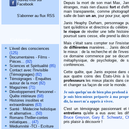
Depuis la mort de son mari Max, Jani
Facebook
étranges, mais rien d'aussi
fort
et d'ef
main transparente, comme photographi
S'abonner au flux RSS
salle de bain
un an
, jour pour jour, ap
Janis Heaphy Durham, personnage publi
tant qu'éditrice et directrice du célèbre
le risque
de révéler une telle histoir
poursuit sans cesse, elle prend la décis
Catégories
Mais c'était sans compter sur l'insis
de
différentes
manières… Janis décide a
L'éveil des consciences
le mieux : de la recherche et de l'inves
(125)
ce domaine commence par se document
Documentaires - Films -
métaphysique, de psychologie, de sp
Pièces...
(92)
conférences.
Sciences et Spiritualité
(85)
Contact avec l'Invisible
Cette quête, que Janis expose dans ce
(Témoignages)
(82)
aux quatre coins des États-Unis à 
Témoignages - Enquêtes
professeurs
les mieux placés dans ce 
autour de la mort
(82)
et changer sa façon de voir le monde.
Magazines
(71)
Développement Personnel -
Je suis quelqu'un de bien plus profond à
Quête intérieure
(68)
je suis bien mieux préparée à ma propre
Histoires insolites et
dit, la mort m'a appris à vivre.
extraordinaires
(63)
C'est un témoignage passionnant et
Santé : Médecine holistique
entretiens
qu'elle a eus avec les di
et alternative...
(50)
Bruce Greyson
,
Gary E. Schwartz
,
Ch
Romans-Thriller-contes
pris plaisir à découvrir !
initiatiques...
(47)
Médiumnité -TCI - Ecriture