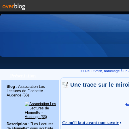
<< Paul Smith, hommage à un ar
Présentation
Une trace sur le mir
Blog
: Association Les
Lectures de Florinette -
Audenge (33)
Hu
Ce qu'il faut avant tout savoir
:
Description
: "Les Lectures
de Florinette" vous souhaite