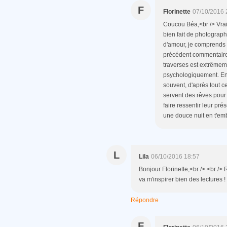
F
Florinette
07/10/2016 
Coucou Béa,<br /> Vraim
bien fait de photographi
d'amour, je comprends q
précédent commentaire 
traverses est extrêmem
psychologiquement. En t
souvent, d'après tout c
servent des rêves pour 
faire ressentir leur pré
une douce nuit en t'emb
L
Lila
06/10/2016 18:57
Bonjour Florinette,<br /> <br />
va m'inspirer bien des lectures !
Répondre
F