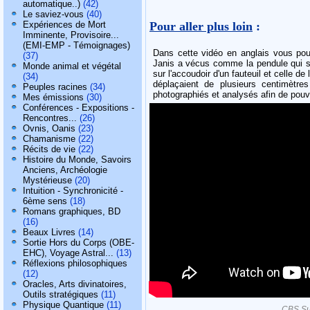
automatique..)
(42)
Le saviez-vous
(40)
Pour aller plus loin
:
Expériences de Mort
Imminente, Provisoire...
(EMI-EMP - Témoignages)
Dans cette vidéo en anglais vous po
(37)
Janis a vécus comme la pendule qui s'a
Monde animal et végétal
sur l'accoudoir d'un fauteuil et celle de 
(34)
déplaçaient de plusieurs centimètr
Peuples racines
(34)
photographiés et analysés afin de pouvo
Mes émissions
(30)
Conférences - Expositions -
Rencontres...
(26)
Ovnis, Oanis
(23)
Chamanisme
(22)
Récits de vie
(22)
Histoire du Monde, Savoirs
Anciens, Archéologie
Mystérieuse
(20)
Intuition - Synchronicité -
6ème sens
(18)
Romans graphiques, BD
(16)
Beaux Livres
(14)
Sortie Hors du Corps (OBE-
EHC), Voyage Astral...
(13)
Réflexions philosophiques
(12)
Oracles, Arts divinatoires,
Outils stratégiques
(11)
Physique Quantique
(11)
CBS Su