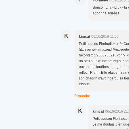
Florinette
06/10/2016 
Bonsoir Lila,<br /> <br
et bonne soirée !
K
kimcat
06/10/2016 11:05
Petit coucou Florinette<br /> Con
https://www.amazon.fr/Aux-por
raconte/dp/2360753916<br /> <br
un peu plus d'une heure) sur son
ouvert des fenêtres, bouger des 
reflet... Rien... Elle était en tra
son chagrin d'avoir perdu sa tout
Bisous.
Répondre
K
kimcat
06/10/2016 21
Petit coucou Florinette<
Je me doutais bien que