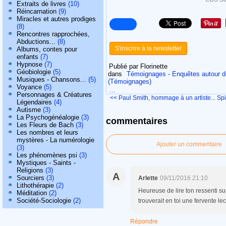
Extraits de livres
(10)
Réincarnation
(9)
Miracles et autres prodiges
(8)
Rencontres rapprochées,
Abductions...
(8)
S'inscrire à la newsletter
Albums, contes pour
enfants
(7)
Hypnose
(7)
Publié par Florinette
Géobiologie
(5)
dans
Témoignages - Enquêtes autour d
Musiques - Chansons...
(5)
(Témoignages)
Voyance
(5)
…
Personnages & Créatures
<< Paul Smith, hommage à un artiste...
Spi
Légendaires
(4)
Autisme
(3)
La Psychogénéalogie
(3)
commentaires
Les Fleurs de Bach
(3)
Les nombres et leurs
mystères - La numérologie
Ajouter un commentaire
(3)
Les phénomènes psi
(3)
Mystiques - Saints -
Religions
(3)
A
Sourciers
(3)
Arlette
09/11/2016 21:10
Lithothérapie
(2)
Heureuse de lire ton ressenti sur
Méditation
(2)
Société-Sociologie
(2)
trouverait en toi une fervente le
Répondre