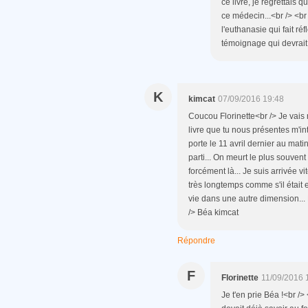
ce livre, je regrettais
ce médecin...<br /> <br 
l'euthanasie qui fait réf
témoignage qui devrait
K
kimcat
07/09/2016 19:48
Coucou Florinette<br /> Je vais r
livre que tu nous présentes m'int
porte le 11 avril dernier au matin
parti... On meurt le plus souvent 
forcément là... Je suis arrivée vit
très longtemps comme s'il était 
vie dans une autre dimension...
/> Béa kimcat
Répondre
F
Florinette
11/09/2016 
Je t'en prie Béa !<br />