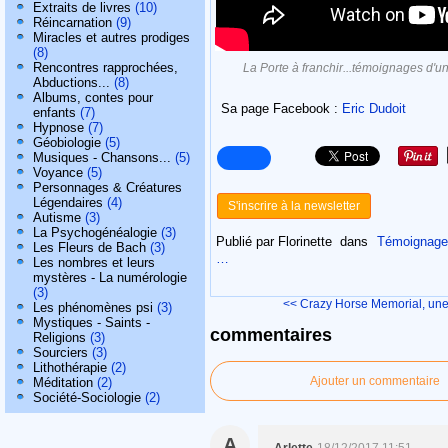
Extraits de livres
(10)
Réincarnation
(9)
Miracles et autres prodiges
(8)
Rencontres rapprochées,
La Porte à franchir...témoignages d'
Abductions...
(8)
Albums, contes pour
Sa page Facebook :
Eric Dudoit
enfants
(7)
Hypnose
(7)
Géobiologie
(5)
Musiques - Chansons...
(5)
Voyance
(5)
Personnages & Créatures
Légendaires
(4)
S'inscrire à la newsletter
Autisme
(3)
La Psychogénéalogie
(3)
Publié par Florinette
dans
Témoignages
Les Fleurs de Bach
(3)
…
Les nombres et leurs
mystères - La numérologie
(3)
<< Crazy Horse Memorial, une.
Les phénomènes psi
(3)
Mystiques - Saints -
commentaires
Religions
(3)
Sourciers
(3)
Lithothérapie
(2)
Ajouter un commentaire
Méditation
(2)
Société-Sociologie
(2)
A