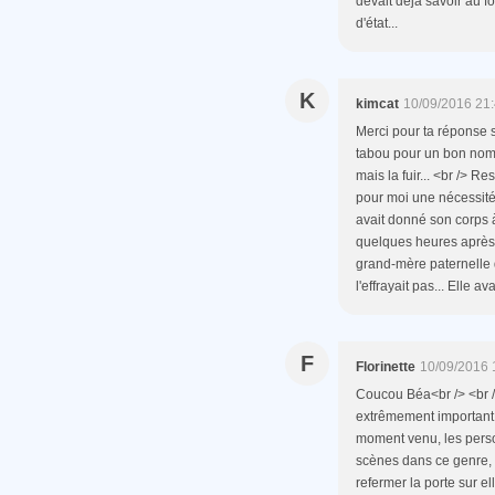
devait déjà savoir au f
d'état...
K
kimcat
10/09/2016 21
Merci pour ta réponse s
tabou pour un bon nomb
mais la fuir... <br /> Re
pour moi une nécessité.
avait donné son corps à
quelques heures après 
grand-mère paternelle 
l'effrayait pas... Elle 
F
Florinette
10/09/2016 
Coucou Béa<br /> <br />
extrêmement important c
moment venu, les person
scènes dans ce genre, c
refermer la porte sur el