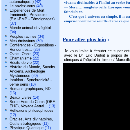
automatique..)
(42)
vivants déclinables à l'infini au verbe êt
Le saviez-vous
(40)
— Merci… sanglote-t-elle. Lorsque vous ê
Expériences de Mort
fait du bien.
Imminente, Provisoire...
— C'est que l'univers est simple, il n'e
(EMI-EMP - Témoignages)
emprisonnent notre souffle d'être ce que
(37)
Monde animal et végétal
(34)
Peuples racines
(34)
Pour aller plus loin
:
Mes émissions
(30)
Conférences - Expositions -
Rencontres...
(26)
Je vous invite à écouter ce super ent
Ovnis, Oanis
(23)
avec le Dr. Eric Dudoit à propos de
Chamanisme
(22)
cliniques à l'hôpital la Timone/ Marseill
Récits de vie
(22)
Histoire du Monde, Savoirs
Anciens, Archéologie
Mystérieuse
(20)
Intuition - Synchronicité -
6ème sens
(18)
Romans graphiques, BD
(16)
Beaux Livres
(14)
Sortie Hors du Corps (OBE-
EHC), Voyage Astral...
(13)
Réflexions philosophiques
(12)
Oracles, Arts divinatoires,
Outils stratégiques
(11)
Physique Quantique
(11)