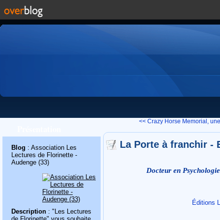
<< Crazy Horse Memorial, une.
Présentation
La Porte à franchir - 
Blog
: Association Les
Lectures de Florinette -
Audenge (33)
Docteur en Psychologie
Éditions
Description
: "Les Lectures
de Florinette" vous souhaite