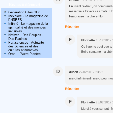
Arlette
18/12/2017 11:51
Revues à découvrir
En lisant l'extrait , on comprend 
ressentie à travers ces mots . Un 
Génération Cités d'Or
Inexploré - Le magazine de
t'embrasse ma chère Flo
l'INREES
Infinité - Le magazine de la
Répondre
spiritualité et des mondes
invisibles
Natives - Des Peuples -
Des Racines
F
Florinette
18/12/2017 
Parasciences - Actualité
des Sciences et des
Ce livre ne peut que te 
cultures alternatives
Belle semaine ma chère
Orbs - L'Autre Planète
D
dudoit
27/02/2017 23:22
merci infiniment i merci pour nous
Répondre
F
Florinette
28/02/2017 
Merci à vous surtout ! M