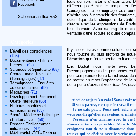
leurs derniers instants d'incarnation.
Facebook
différent posé sur le temps et l'e
Courageux, ce témoignage aux porte
n'hésite pas à y franchir des frontière
S'abonner au flux RSS
scientifique de la clinique et la vérité 
directe avec les expressions de l'Invi
tout l'humain. Avec sa fragilité et se
véritable d'une écoute et d'une compas
Catégories
Il y a des livres comme celui-ci qui s
L'éveil des consciences
nous touche au plus profond de nous-
(125)
l'émotion
que j'ai ressentie en lisant 
Documentaires - Films -
Pièces...
(92)
Éric Dudoit nous invite avec 
Sciences et Spiritualité
(85)
l'accompagnement des personnes en
f
Contact avec l'Invisible
pour comprendre toute la
richesse
de c
(Témoignages)
(82)
de mettre en mots l'expérience de la m
Témoignages - Enquêtes
cette porte s'ouvrant vers
tous les poss
autour de la mort
(82)
Magazines
(71)
Développement Personnel -
— Ainsi donc je m'en vais ! Sans avoir t
Quête intérieure
(68)
— Si vous partez, c'est que le travail est
Histoires insolites et
— Je ne sais pas… Pour moi, cela n'es
extraordinaires
(63)
vous ont dit qu'elles en avaient terminé 
Santé : Médecine holistique
— Personne n'en termine avec la vie ! C
et alternative...
(50)
Romans-Thriller-contes
s'ouvre à tous les possibles. Mais le M
initiatiques...
(47)
craignons tant de nous dissoudre dans l
Médiumnité -TCI - Ecriture
tout ce qui se décline avec le verbe av