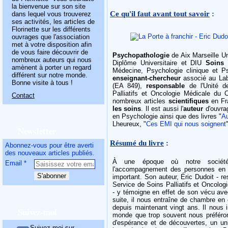
la bienvenue sur son site
Ce qu'il faut avant tout savoir
:
dans lequel vous trouverez
ses activités, les articles de
Florinette sur les différents
ouvrages que l'association
met à votre disposition afin
de vous faire découvrir de
Psychopathologie
de Aix Marseille Un
nombreux auteurs qui nous
Diplôme Universitaire et DIU
Soins p
amènent à porter un regard
Médecine, Psychologie clinique et Ps
différent sur notre monde.
enseignant-chercheur
associé au Lab
Bonne visite à tous !
(EA 849),
responsable
de l'Unité 
Palliatifs et Oncologie Médicale du
Contact
nombreux articles
scientifiques
en Fra
les soins
. Il est aussi l'
auteur
d'ouvra
en Psychologie ainsi que des livres "
Au
Lheureux, "
Ces EMI qui nous soignent
Newsletter
Résumé du livre
:
Abonnez-vous pour être averti
des nouveaux articles publiés.
À une époque où notre société s
Email
l'accompagnement des personnes en f
important. Son auteur, Éric Dudoit - r
Service de Soins Palliatifs et Oncolog
- y témoigne en effet de son vécu ave
suite, il nous entraîne de chambre en 
depuis maintenant vingt ans. Il nous 
Suivez-moi
monde que trop souvent nous préféron
d'espérance et de découvertes, un uni
Suivez-moi sur