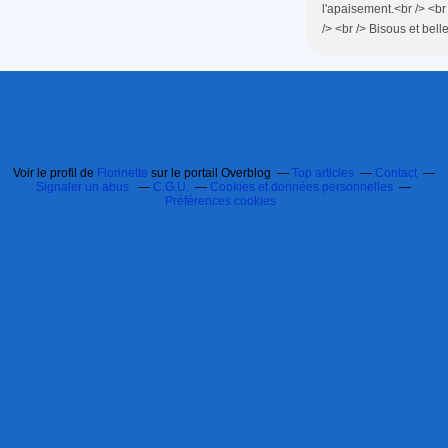
l'apaisement.<br /> <br 
/> <br /> Bisous et bel
Voir le profil de
Florinette
sur le portail Overblog
Top articles
Contact
Signaler un abus
C.G.U.
Cookies et données personnelles
Préférences cookies