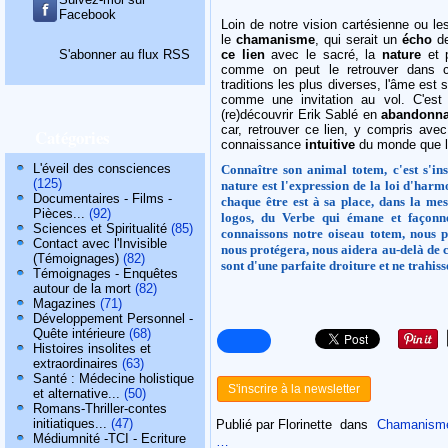
Facebook
Loin de notre vision cartésienne ou l
le
chamanisme
, qui serait un
écho
de
S'abonner au flux RSS
ce lien
avec le sacré, la
nature
et p
comme on peut le retrouver dans ce
traditions les plus diverses, l'âme es
comme une invitation au vol. C'est 
(re)découvrir Erik Sablé en
abandonna
car, retrouver ce lien, y compris ave
Catégories
connaissance
intuitive
du monde que l
L'éveil des consciences
Connaître son animal totem, c'est s'in
(125)
nature est l'expression de la loi d'harm
Documentaires - Films -
chaque être est à sa place, dans la mes
Pièces...
(92)
logos, du Verbe qui émane et façonne
Sciences et Spiritualité
(85)
connaissons notre oiseau totem, nous po
Contact avec l'Invisible
nous protégera, nous aidera au-delà de 
(Témoignages)
(82)
sont d'une parfaite droiture et ne trahis
Témoignages - Enquêtes
autour de la mort
(82)
Magazines
(71)
Développement Personnel -
Quête intérieure
(68)
Histoires insolites et
extraordinaires
(63)
Santé : Médecine holistique
S'inscrire à la newsletter
et alternative...
(50)
Romans-Thriller-contes
initiatiques...
(47)
Publié par Florinette
dans
Chamanism
Médiumnité -TCI - Ecriture
…