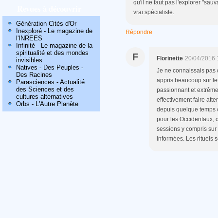
qu'il ne faut pas l'explorer "
Revues à découvrir
vrai spécialiste.
Génération Cités d'Or
Inexploré - Le magazine de
Répondre
l'INREES
Infinité - Le magazine de la
spiritualité et des mondes
F
Florinette
20/04/2016 
invisibles
Natives - Des Peuples -
Je ne connaissais pas d
Des Racines
appris beaucoup sur leu
Parasciences - Actualité
des Sciences et des
passionnant et extrêmem
cultures alternatives
effectivement faire att
Orbs - L'Autre Planète
depuis quelque temps 
pour les Occidentaux, 
sessions y compris sur
informées. Les rituels