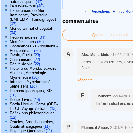
automatique..)
(42)
Le saviez-vous
(40)
Expériences de Mort
<< Perceptions - Film de René
Imminente, Provisoire...
(EMI-EMP - Témoignages)
commentaires
(37)
Monde animal et végétal
(34)
Ajouter un commentaire
Peuples racines
(34)
Mes émissions
(30)
Conférences - Expositions -
Rencontres...
(26)
A
Alex-Mot-à-Mots
21/04/2016 1
Ovnis, Oanis
(23)
Chamanisme
(22)
Après toutes ces lectures, te vo
Récits de vie
(22)
Bises
Histoire du Monde, Savoirs
Anciens, Archéologie
Mystérieuse
(20)
Répondre
Intuition - Synchronicité -
6ème sens
(18)
Romans graphiques, BD
F
(16)
Florinette
22/04/2016 
Beaux Livres
(14)
Il m'en faudrait encore 
Sortie Hors du Corps (OBE-
EHC), Voyage Astral...
(13)
Réflexions philosophiques
(12)
Oracles, Arts divinatoires,
P
Outils stratégiques
(11)
Plumes d Anges
21/04/2016 0
Physique Quantique
(11)