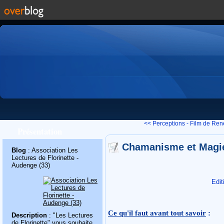
<< Perceptions - Film de René
Présentation
Chamanisme et Magie
Blog
: Association Les
Lectures de Florinette -
Audenge (33)
Edit
Ce qu'il faut avant tout savoir
:
Description
: "Les Lectures
de Florinette" vous souhaite