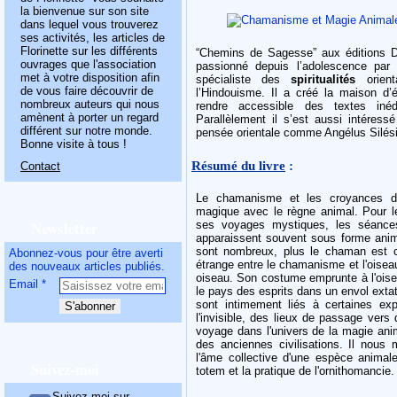
la bienvenue sur son site
dans lequel vous trouverez
ses activités, les articles de
Florinette sur les différents
“Chemins de Sagesse” aux éditions 
ouvrages que l'association
passionné depuis l’adolescence par l
met à votre disposition afin
spécialiste des
spiritualités
orie
de vous faire découvrir de
l’Hindouisme. Il a créé la maison d’éd
nombreux auteurs qui nous
rendre accessible des textes in
amènent à porter un regard
Parallèlement il s’est aussi intéres
différent sur notre monde.
pensée orientale comme Angélus Silési
Bonne visite à tous !
Résumé du livre
:
Contact
Le chamanisme et les croyances de
magique avec le règne animal. Pour le 
Newsletter
ses voyages mystiques, les séances
apparaissent souvent sous forme animal
sont nombreux, plus le chaman est c
Abonnez-vous pour être averti
étrange entre le chamanisme et l'oisea
des nouveaux articles publiés.
oiseau. Son costume emprunte à l'oisea
Email
le pays des esprits dans un envol exta
sont intimement liés à certaines expé
l'invisible, des lieux de passage vers 
voyage dans l'univers de la magie anim
des anciennes civilisations. Il nous 
l'âme collective d'une espèce animal
Suivez-moi
totem et la pratique de l'ornithomancie.
Suivez-moi sur