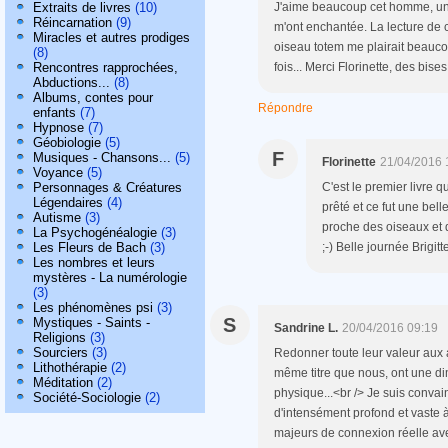
Extraits de livres
(10)
J'aime beaucoup cet homme, une 
Réincarnation
(9)
m'ont enchantée. La lecture de c
Miracles et autres prodiges
oiseau totem me plairait beaucou
(8)
Rencontres rapprochées,
fois... Merci Florinette, des bises
Abductions...
(8)
Albums, contes pour
Répondre
enfants
(7)
Hypnose
(7)
Géobiologie
(5)
F
Musiques - Chansons...
(5)
Florinette
21/04/2016 
Voyance
(5)
Personnages & Créatures
C'est le premier livre qu
Légendaires
(4)
prêté et ce fut une bell
Autisme
(3)
proche des oiseaux et d
La Psychogénéalogie
(3)
Les Fleurs de Bach
(3)
;-) Belle journée Brigitt
Les nombres et leurs
mystères - La numérologie
(3)
Les phénomènes psi
(3)
S
Mystiques - Saints -
Sandrine L.
20/04/2016 09:19
Religions
(3)
Sourciers
(3)
Redonner toute leur valeur aux
Lithothérapie
(2)
même titre que nous, ont une di
Méditation
(2)
physique...<br /> Je suis conv
Société-Sociologie
(2)
d'intensément profond et vaste 
majeurs de connexion réelle ave