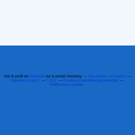
Voir le profil de
Florinette
sur le portail Overblog
Top articles
Contact
Signaler un abus
C.G.U.
Cookies et données personnelles
Préférences cookies