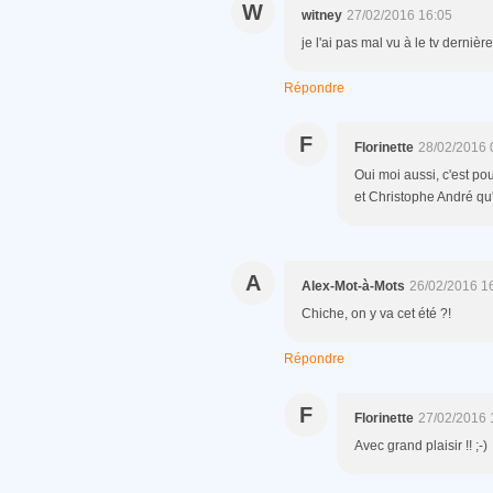
W
witney
27/02/2016 16:05
je l'ai pas mal vu à le tv derniè
Répondre
F
Florinette
28/02/2016 
Oui moi aussi, c'est pou
et Christophe André qu'i
A
Alex-Mot-à-Mots
26/02/2016 1
Chiche, on y va cet été ?!
Répondre
F
Florinette
27/02/2016 
Avec grand plaisir !! ;-)