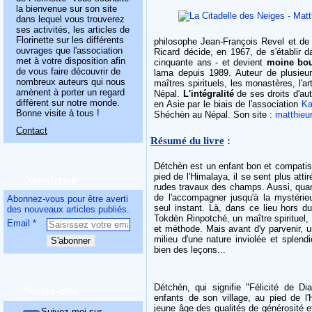
la bienvenue sur son site
dans lequel vous trouverez
ses activités, les articles de
Florinette sur les différents
philosophe Jean-François Revel et de l
ouvrages que l'association
Ricard décide, en 1967, de s'établir 
met à votre disposition afin
cinquante ans - et devient
moine bou
de vous faire découvrir de
lama depuis 1989. Auteur de plusieur
nombreux auteurs qui nous
maîtres spirituels, les monastères, l'
amènent à porter un regard
Népal.
L'intégralité
de ses droits d'au
différent sur notre monde.
en Asie par le biais de l'association
Ka
Bonne visite à tous !
Shéchèn au Népal. Son site :
matthieur
Contact
Résumé du livre
:
Détchèn est un enfant bon et compatiss
Newsletter
pied de l'Himalaya, il se sent plus atti
rudes travaux des champs. Aussi, quan
de l'accompagner jusqu'à la mystérieu
Abonnez-vous pour être averti
seul instant. Là, dans ce lieu hors du
des nouveaux articles publiés.
Tokdèn Rinpotché, un maître spirituel,
Email
et méthode. Mais avant d'y parvenir, 
milieu d'une nature inviolée et splend
bien des leçons...
Suivez-moi
Détchèn, qui signifie "Félicité de D
enfants de son village, au pied de l'
jeune âge des qualités de générosité e
Suivez-moi sur