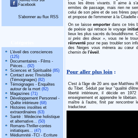
tous les êtres vivants. Il aime à s
Facebook
ermites de passage, mais rien ne semb
celui de son père et de ses frères pay
S'abonner au flux RSS
et propose de l'emmener à la Citadelle 
On se laisse
emporter
dans ce très 
de poésie qui retrace le voyage
initi
lieux les plus sacrés du bouddhisme. C
si près des dieux »
, vous ne le tro
Catégories
réinventé
pour ne pas troubler son infi
des Neiges vous mènera au cœur d
L'éveil des consciences
chemin de
l'éveil
.
(125)
Documentaires - Films -
Pièces...
(92)
Sciences et Spiritualité
(85)
Pour aller plus loin
:
Contact avec l'Invisible
(Témoignages)
(82)
C'est à l'âge de 20 ans que Matthieu R
Témoignages - Enquêtes
du Tibet. Séduit par leur "qualité d'êt
autour de la mort
(82)
liberté intérieure, il décide en 1972
Magazines
(71)
enseignement et apprendre le tibétain.
Développement Personnel -
maître à l'autre, finit par rencontrer l
Quête intérieure
(68)
traducteur.
Histoires insolites et
extraordinaires
(63)
Santé : Médecine holistique
et alternative...
(50)
Romans-Thriller-contes
initiatiques...
(47)
Médiumnité -TCI - Ecriture