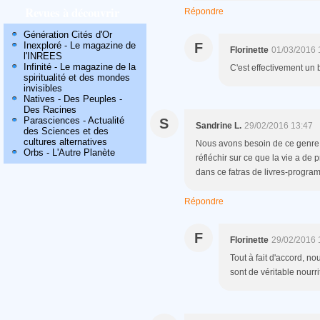
Revues à découvrir
Répondre
Génération Cités d'Or
Inexploré - Le magazine de
F
Florinette
01/03/2016 
l'INREES
Infinité - Le magazine de la
C'est effectivement un b
spiritualité et des mondes
invisibles
Natives - Des Peuples -
Des Racines
Parasciences - Actualité
S
Sandrine L.
29/02/2016 13:47
des Sciences et des
cultures alternatives
Nous avons besoin de ce genre 
Orbs - L'Autre Planète
réfléchir sur ce que la vie a de
dans ce fatras de livres-progra
Répondre
F
Florinette
29/02/2016 
Tout à fait d'accord, 
sont de véritable nourri