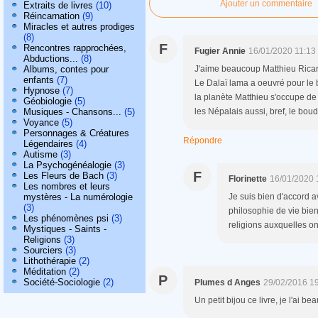
Ajouter un commentaire
Extraits de livres
(10)
Réincarnation
(9)
Miracles et autres prodiges
(8)
F
Rencontres rapprochées,
Fugier Annie
16/01/2020 11:13
Abductions...
(8)
Albums, contes pour
J'aime beaucoup Matthieu Ricard,
enfants
(7)
Le Dalaï lama a oeuvré pour le b
Hypnose
(7)
la planète Matthieu s'occupe d
Géobiologie
(5)
Musiques - Chansons...
(5)
les Népalais aussi, bref, le bo
Voyance
(5)
Personnages & Créatures
Répondre
Légendaires
(4)
Autisme
(3)
La Psychogénéalogie
(3)
F
Les Fleurs de Bach
(3)
Florinette
16/01/2020 
Les nombres et leurs
mystères - La numérologie
Je suis bien d'accord 
(3)
philosophie de vie bien
Les phénomènes psi
(3)
religions auxquelles on l
Mystiques - Saints -
Religions
(3)
Sourciers
(3)
Lithothérapie
(2)
Méditation
(2)
P
Société-Sociologie
(2)
Plumes d Anges
29/02/2016 1
Un petit bijou ce livre, je l'ai bea