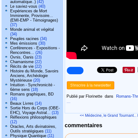
automatique..)
(42)
Le saviez-vous
(40)
Expériences de Mort
Imminente, Provisoire...
(EMI-EMP - Témoignages)
(37)
Monde animal et végétal
(34)
Peuples racines
(34)
Mes émissions
(30)
Conférences - Expositions -
Rencontres...
(26)
Ovnis, Oanis
(23)
Chamanisme
(22)
Récits de vie
(22)
Histoire du Monde, Savoirs
Anciens, Archéologie
Mystérieuse
(20)
Intuition - Synchronicité -
S'inscrire à la newsletter
6ème sens
(18)
Romans graphiques, BD
Publié par Florinette
dans
Romans-Thril
(16)
…
Beaux Livres
(14)
Sortie Hors du Corps (OBE-
EHC), Voyage Astral...
(13)
<< Médecine, le Grand Tournant...
Réflexions philosophiques
(12)
commentaires
Oracles, Arts divinatoires,
Outils stratégiques
(11)
Physique Quantique
(11)