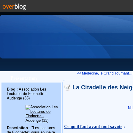
<< Médecine, le Grand Tournant...
Présentation
La Citadelle des Neig
Blog
: Association Les
Lectures de Florinette -
Audenge (33)
Ni
Ce qu'il faut avant tout savoir
:
Description
: "Les Lectures
de Florinette" vous souhaite