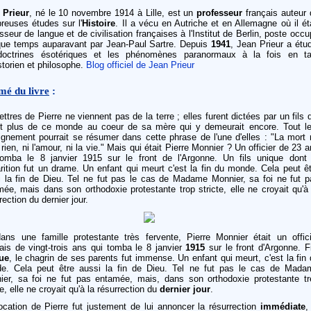
 Prieur
, né le 10 novembre 1914 à Lille, est un
professeur
français auteur 
reuses études sur l'
Histoire
. Il a vécu en Autriche et en Allemagne où il ét
sseur de langue et de civilisation françaises à l'Institut de Berlin, poste occ
que temps auparavant par Jean-Paul Sartre. Depuis
1941
, Jean Prieur a étu
doctrines ésotériques et les phénomènes paranormaux à la fois en ta
storien et philosophe.
Blog officiel de Jean Prieur
mé du livre
:
ettres de Pierre ne viennent pas de la terre ; elles furent dictées par un fils 
ait plus de ce monde au coeur de sa mère qui y demeurait encore. Tout le
ignement pourrait se résumer dans cette phrase de l'une d'elles : "La mort 
 rien, ni l'amour, ni la vie." Mais qui était Pierre Monnier ? Un officier de 23 
tomba le 8 janvier 1915 sur le front de l'Argonne. Un fils unique dont 
rition fut un drame. Un enfant qui meurt c'est la fin du monde. Cela peut ê
i la fin de Dieu. Tel ne fut pas le cas de Madame Monnier, sa foi ne fut p
ée, mais dans son orthodoxie protestante trop stricte, elle ne croyait qu'à
rection du dernier jour.
ans une famille protestante très fervente, Pierre Monnier était un offici
ais de vingt-trois ans qui tomba le 8 janvier
1915
sur le front d'Argonne. F
ue
, le chagrin de ses parents fut immense. Un enfant qui meurt, c'est la fin
e. Cela peut être aussi la fin de Dieu. Tel ne fut pas le cas de Mada
ier, sa foi ne fut pas entamée, mais, dans son orthodoxie protestante tr
te, elle ne croyait qu'à la résurrection du
dernier jour
.
ocation de Pierre fut justement de lui annoncer la résurrection
immédiate
,