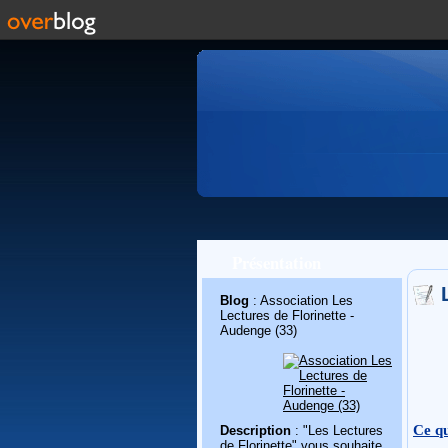
Présentation
Blog
: Association Les
Lectures de Florinette -
Audenge (33)
Ce qu
Description
: "Les Lectures
de Florinette" vous souhaite