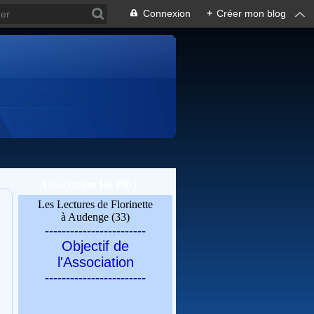
Connexion
+
Créer mon blog
Association loi 1901
Les Lectures de Florinette
à Audenge (33)
------------------------
Objectif de
l'Association
------------------------