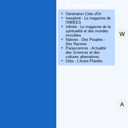
Revues à découvrir
Génération Cités d'Or
Inexploré - Le magazine de
l'INREES
Infinité - Le magazine de la
spiritualité et des mondes
W
invisibles
Natives - Des Peuples -
Des Racines
Parasciences - Actualité
des Sciences et des
cultures alternatives
Orbs - L'Autre Planète
A