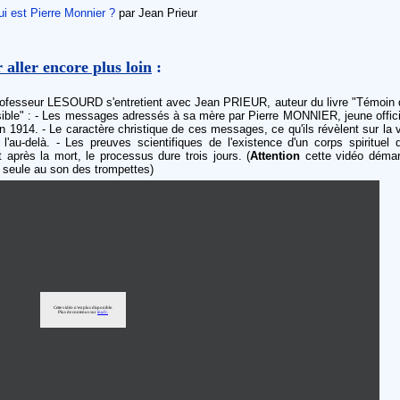
i est Pierre Monnier ?
par Jean Prieur
 aller encore plus loin
:
rofesseur LESOURD s'entretient avec Jean PRIEUR, auteur du livre "Témoin 
isible" : - Les messages adressés à sa mère par Pierre MONNIER, jeune offic
n 1914. - Le caractère christique de ces messages, ce qu'ils révèlent sur la 
l'au-delà. - Les preuves scientifiques de l'existence d'un corps spirituel 
t après la mort, le processus dure trois jours. (
Attention
cette vidéo démar
 seule au son des trompettes)