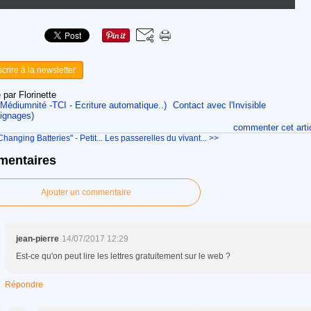
scrire à la newsletter
 par Florinette
Médiumnité -TCI - Ecriture automatique..)
Contact avec l'Invisible
ignages)
commenter cet arti
Changing Batteries" - Petit...
Les passerelles du vivant... >>
entaires
Ajouter un commentaire
jean-pierre
14/07/2017 12:29
Est-ce qu'on peut lire les lettres gratuitement sur le web ?
Répondre