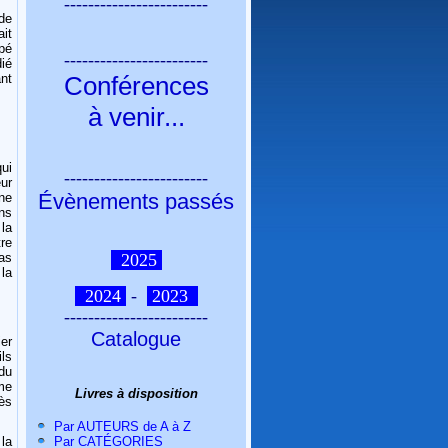
------------------------
de
ait
upé
------------------------
dié
Conférences
nt
à venir
...
qui
------------------------
ur
Évènements passés
ne
ans
la
tre
2025
as
 la
2024
-
2023
------------------------
Catalogue
er
ils
 du
me
Livres à disposition
ès
Par AUTEURS de A à Z
Par CATÉGORIES
 la