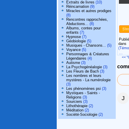
Extraits de livres
(10)
Réincarnation
(9)
Miracles et autres prodiges
(8)
Rencontres rapprochées,
Abductions...
(8)
Albums, contes pour
S'in
enfants
(7)
Hypnose
(7)
Publié
Géobiologie
(5)
dans
Musiques - Chansons...
(5)
(Témo
Voyance
(5)
…
Personnages & Créatures
<< "
Légendaires
(4)
Autisme
(3)
comm
La Psychogénéalogie
(3)
Les Fleurs de Bach
(3)
Les nombres et leurs
mystères - La numérologie
(3)
Les phénomènes psi
(3)
Mystiques - Saints -
J
Religions
(3)
Sourciers
(3)
Lithothérapie
(2)
Méditation
(2)
Société-Sociologie
(2)