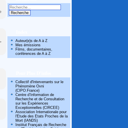
e
Index
Auteur(e)s de A à Z
>
Mes émissions
Films, documentaires,
conférences de A à Z
Pour Plus D'infos
Collectif d'Intervenants sur le
Phénomène Ovni
(CIPO.France)
Centre d’Information de
Recherche et de Consultation
sur les Expériences
Exceptionnelles (CIRCEE)
Association Internationale pour
l'Etude des Etats Proches de la
Mort (IANDS)
Institut Français de Recherche