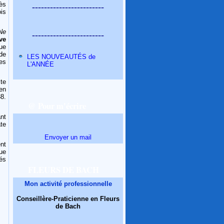
rès
------------------------
ois
Ne
------------------------
ive
que
de
LES NOUVEAUTÉS de
es
L'ANNÉE
cte
en
38.
@ Pour m'écrire
nt
te
Envoyer un mail
nt
ue
és
FLEURS DE BACH
Mon activité professionnelle
Conseillère-Praticienne en Fleurs
de Bach