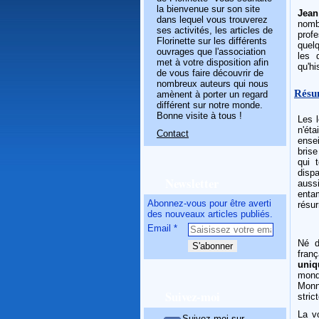
la bienvenue sur son site
Jean
dans lequel vous trouverez
nomb
ses activités, les articles de
profe
Florinette sur les différents
quel
ouvrages que l'association
les 
met à votre disposition afin
qu'hi
de vous faire découvrir de
nombreux auteurs qui nous
Résu
amènent à porter un regard
différent sur notre monde.
Bonne visite à tous !
Les l
n'ét
Contact
ense
brise
qui 
dispa
Newsletter
auss
entam
Abonnez-vous pour être averti
résur
des nouveaux articles publiés.
Email
Né d
franç
uniq
mond
Monn
Suivez-moi
stric
La v
Suivez-moi sur