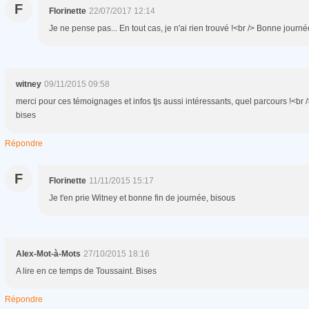
F
Florinette
22/07/2017 12:14
Je ne pense pas... En tout cas, je n'ai rien trouvé !<br /> Bonne journé
witney
09/11/2015 09:58
merci pour ces témoignages et infos tjs aussi intéressants, quel parcours !<br /
bises
Répondre
F
Florinette
11/11/2015 15:17
Je t'en prie Witney et bonne fin de journée, bisous
Alex-Mot-à-Mots
27/10/2015 18:16
A lire en ce temps de Toussaint. Bises
Répondre