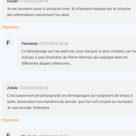
Daniel
27/10/2015 09:44
Je me souviens avoir lu plusieurs livre. Ils m'avaient marqué par la richesse
des informations concernant l'au-delà.
Répondre
F
Florinette
27/10/2015 10:34
Ce témoignage sur l'au-delà est, pour ma part, le plus complet, car l'o
suit pas à pas l'évolution de Pierre Monnier qui explique bien les
différentes étapes intérieures...
Aifelle
27/10/2015 06:31
C'est surprenant (et dérangeant) ces témoignages qui surgissent de temps à
autre, bousculant nos manières de penser, que l'on soit croyant ou incroyant.
Je vais écouter l'interview.
Répondre
F