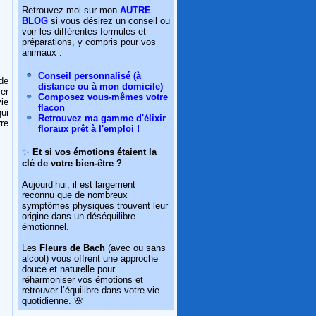
Retrouvez moi sur mon
AUTRE
BLOG
si vous désirez un conseil ou
voir les différentes formules et
préparations, y compris pour vos
animaux :
Conseil personnalisé (à
de
distance ou à mon domicile)
ier
Composez vous-mêmes votre
vie
flacon
qui
Retrouvez ma gamme d'élixir
re
floraux prêt à l'emploi !
✨
Et si vos émotions étaient la
clé de votre bien-être ?
Aujourd’hui, il est largement
reconnu que de nombreux
symptômes physiques trouvent leur
origine dans un déséquilibre
émotionnel.
Les
Fleurs de Bach
(avec ou sans
alcool) vous offrent une approche
douce et naturelle pour
réharmoniser vos émotions et
retrouver l’équilibre dans votre vie
quotidienne. 🌸