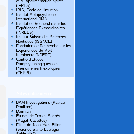
et d'Expérimentation Spirite
(IFRES)
IRIS, Ecole de l'intuition
Institut Métapsychique
International (IMI)
Institut de Recherche sur les
Expériences Extraordinaires
(INREES)
Institut Suisse des Sciences
Noétiques (ISSNOE)
Fondation de Recherche sur les
Expériences de Mort
Imminente (NDERF)
Centre d'Etudes
Parapsychologiques des
Phénomènes Inexpliqués
(CEPPI)
Sites à découvrir
BAM Investigations (Patrice
Pouillard)
Deïmian
Études de Textes Sacrés
(Magali Cazottes)
Films de Jean-Yves Bilien
(Science-Santé-Ecologie-
Spiritualité)