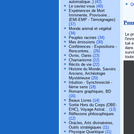
automatique..)
(42)
Qu
Le saviez-vous
(40)
Expériences de Mort
Imminente, Provisoire...
(EMI-EMP - Témoignages)
Pour
(37)
Monde animal et végétal
(34)
Le p
Peuples racines
(34)
l'inv
Mes émissions
(30)
tué e
Conférences - Expositions -
dans 
Rencontres...
(26)
survi
Ovnis, Oanis
(23)
toute
Chamanisme
(22)
Récits de vie
(22)
Histoire du Monde, Savoirs
Anciens, Archéologie
Mystérieuse
(20)
Intuition - Synchronicité -
6ème sens
(18)
Romans graphiques, BD
(16)
Beaux Livres
(14)
Sortie Hors du Corps (OBE-
EHC), Voyage Astral...
(13)
Réflexions philosophiques
(12)
Oracles, Arts divinatoires,
Outils stratégiques
(11)
Physique Quantique
(11)