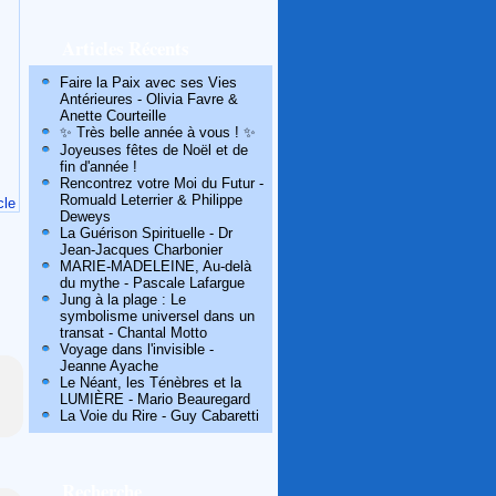
Articles Récents
Faire la Paix avec ses Vies
Antérieures - Olivia Favre &
Anette Courteille
✨ Très belle année à vous ! ✨
Joyeuses fêtes de Noël et de
fin d'année !
Rencontrez votre Moi du Futur -
Romuald Leterrier & Philippe
cle
Deweys
La Guérison Spirituelle - Dr
Jean-Jacques Charbonier
MARIE-MADELEINE, Au-delà
du mythe - Pascale Lafargue
Jung à la plage : Le
symbolisme universel dans un
transat - Chantal Motto
Voyage dans l'invisible -
Jeanne Ayache
Le Néant, les Ténèbres et la
LUMIÈRE - Mario Beauregard
La Voie du Rire - Guy Cabaretti
Recherche