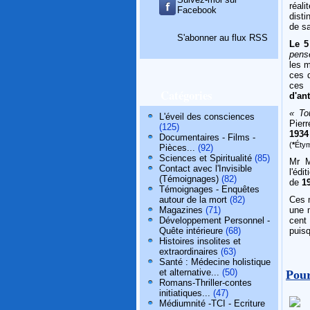
réali
Facebook
disti
de sa
S'abonner au flux RSS
Le 5
pense
les m
ces d
ces
Catégories
d'an
« Tou
L'éveil des consciences
Pier
(125)
1934
Documentaires - Films -
(
*
Étym
Pièces...
(92)
Sciences et Spiritualité
(85)
Mr M
Contact avec l'Invisible
l'édi
(Témoignages)
(82)
de
1
Témoignages - Enquêtes
autour de la mort
(82)
Ces 
Magazines
(71)
une 
Développement Personnel -
cent
Quête intérieure
(68)
puisq
Histoires insolites et
extraordinaires
(63)
Santé : Médecine holistique
et alternative...
(50)
Pour
Romans-Thriller-contes
initiatiques...
(47)
Médiumnité -TCI - Ecriture