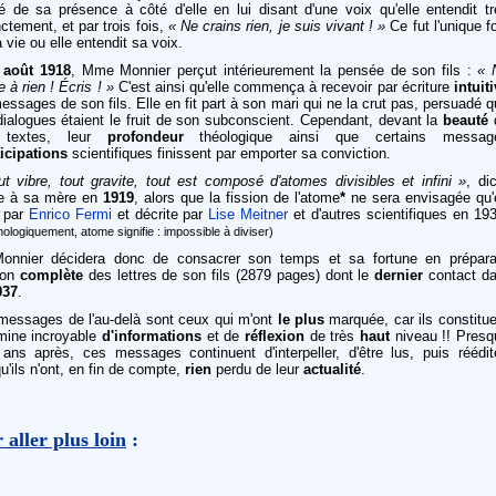
té de sa présence à côté d'elle en lui disant d'une voix qu'elle entendit t
nctement, et par trois fois,
« Ne crains rien, je suis vivant ! »
Ce fut l'unique f
 vie ou elle entendit sa voix.
 août 1918
, Mme Monnier perçut intérieurement la pensée de son fils :
« 
 à rien ! Écris ! »
C'est ainsi qu'elle commença à recevoir par écriture
intuit
essages de son fils. Elle en fit part à son mari qui ne la crut pas, persuadé 
ialogues étaient le fruit de son subconscient. Cependant, devant la
beauté
 textes, leur
profondeur
théologique ainsi que certains messag
ticipations
scientifiques finissent par emporter sa conviction.
t vibre, tout gravite, tout est composé d'atomes divisibles et infini »
, di
re à sa mère en
1919
, alors que la fission de l'atome
*
ne sera envisagée qu'
par
Enrico Fermi
et décrite par
Lise Meitner
et d'autres scientifiques en 19
ologiquement, atome signifie : impossible à diviser)
onnier décidera donc de consacrer son temps et sa fortune en prépara
tion
complète
des lettres de son fils (2879 pages) dont le
dernier
contact da
937
.
messages de l'au-delà sont ceux qui m'ont
le plus
marquée, car ils constitue
mine incroyable
d'informations
et de
réflexion
de très
haut
niveau !! Presq
 ans après, ces messages continuent d'interpeller, d'être lus, puis réédit
u'ils n'ont, en fin de compte,
rien
perdu de leur
actualité
.
 aller plus loin
: