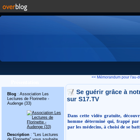
<< Mémorandum pour l'au-de
Présentation
Se guérir grâce à not
Blog
: Association Les
sur S17.TV
Lectures de Florinette -
Audenge (33)
Dans cette vidéo gratuite, découv
homme déterminé qui, frappé par
par les médecins, à choisi de se batt
Description
: "Les Lectures
de Florinette" vous souhaite