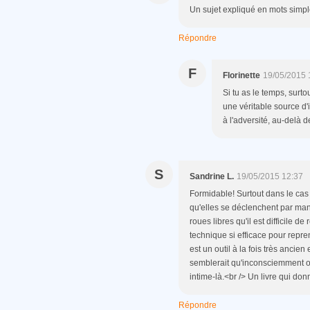
Un sujet expliqué en mots simpl
Répondre
F
Florinette
19/05/2015 
Si tu as le temps, surto
une véritable source d'i
à l'adversité, au-delà d
S
Sandrine L.
19/05/2015 12:37
Formidable! Surtout dans le ca
qu'elles se déclenchent par man
roues libres qu'il est difficile 
technique si efficace pour repre
est un outil à la fois très ancien
semblerait qu'inconsciemment ou 
intime-là.<br /> Un livre qui donn
Répondre