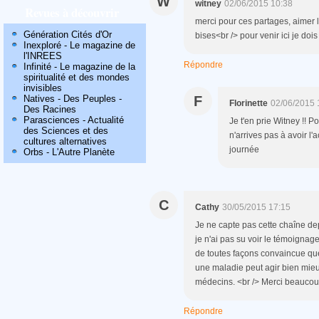
W
witney
02/06/2015 10:38
Revues à découvrir
merci pour ces partages, aimer la
Génération Cités d'Or
bises<br /> pour venir ici je doi
Inexploré - Le magazine de
l'INREES
Répondre
Infinité - Le magazine de la
spiritualité et des mondes
invisibles
Natives - Des Peuples -
F
Florinette
02/06/2015 
Des Racines
Parasciences - Actualité
Je t'en prie Witney !! P
des Sciences et des
n'arrives pas à avoir l'
cultures alternatives
journée
Orbs - L'Autre Planète
C
Cathy
30/05/2015 17:15
Je ne capte pas cette chaîne dep
je n'ai pas su voir le témoignag
de toutes façons convaincue qu
une maladie peut agir bien mieux
médecins. <br /> Merci beaucoup
Répondre