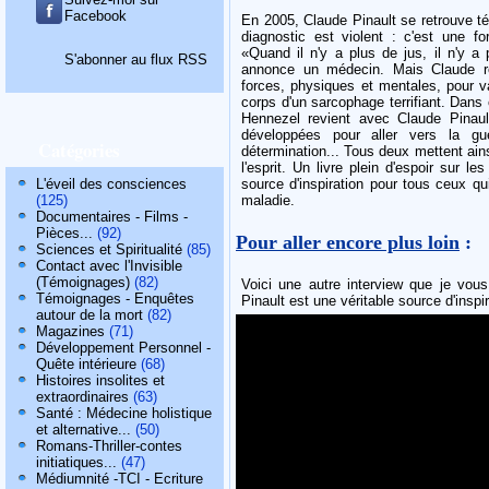
Facebook
En 2005, Claude Pinault se retrouve té
diagnostic est violent : c'est une f
«Quand il n'y a plus de jus, il n'y a
S'abonner au flux RSS
annonce un médecin. Mais Claude ref
forces, physiques et mentales, pour vai
corps d'un sarcophage terrifiant. Dans 
Hennezel revient avec Claude Pinault
développées pour aller vers la gué
Catégories
détermination... Tous deux mettent ains
l'esprit. Un livre plein d'espoir sur 
L'éveil des consciences
source d'inspiration pour tous ceux qu
(125)
maladie.
Documentaires - Films -
Pièces...
(92)
Pour aller encore plus loin
:
Sciences et Spiritualité
(85)
Contact avec l'Invisible
(Témoignages)
(82)
Voici une autre interview que je vou
Témoignages - Enquêtes
Pinault est une véritable source d'inspi
autour de la mort
(82)
Magazines
(71)
Développement Personnel -
Quête intérieure
(68)
Histoires insolites et
extraordinaires
(63)
Santé : Médecine holistique
et alternative...
(50)
Romans-Thriller-contes
initiatiques...
(47)
Médiumnité -TCI - Ecriture