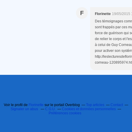
F
Florinette
19/05/2015 
Des témoignages comme 
sont frappés par ces m
force de guérison qui s
de relier le corps et l'
à celui de Guy Corneau 
pour activer son systèm
http://leslecturesdeflor
corneau-120895974.ht
Voir le profil de
Florinette
sur le portail Overblog
Top articles
Contact
Signaler un abus
C.G.U.
Cookies et données personnelles
Préférences cookies