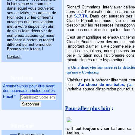
la bienvenue sur son site
Richard Cummings, interviewer célèbr
dans lequel vous trouverez
sens et à l'exploration de la nature h
ses activités, les articles de
sur
S17.TV.
Dans cet entretien très 
Florinette sur les différents
Claude Pinault qui nous livre un tém
ouvrages que l'association
d'espoir sur les ressources insoupçonn
met à votre disposition afin
pour tous ceux et celles qui font face à
de vous faire découvrir de
nombreux auteurs qui nous
C'est un magnifique et émouvant témoi
amènent à porter un regard
Claude Pinault, avec des mots simpl
différent sur notre monde.
l'important d'aimer la Vie comme elle 
Bonne visite à tous !
si nous le voulions, nous pouvons
to
belle invitation nous fait prendre con
Contact
minute d'après reste hypothétique...
« On a deux vies sur terre et la deuxi
qu'une »
Confucius
Newsletter
N'hésitez pas à partager librement cet
lien :
J'ai choisi de me battre, j'ai
Abonnez-vous pour être averti
véritable source d'inspiration pour tous 
des nouveaux articles publiés.
Email
Pour aller plus loin
:
Suivez-moi
« Il faut toujours viser la lune, ca
étoiles. »
Suivez-moi sur