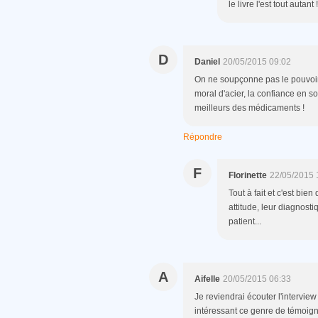
le livre l'est tout autant
D
Daniel
20/05/2015 09:02
On ne soupçonne pas le pouvoir de
moral d'acier, la confiance en soi
meilleurs des médicaments !
Répondre
F
Florinette
22/05/2015 
Tout à fait et c'est bi
attitude, leur diagnosti
patient...
A
Aifelle
20/05/2015 06:33
Je reviendrai écouter l'intervie
intéressant ce genre de témoig