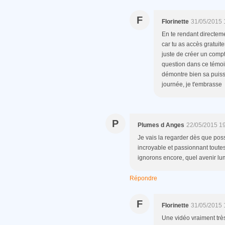
F
Florinette
31/05/2015 
En te rendant directemen
car tu as accès gratuite
juste de créer un compte
question dans ce témoi
démontre bien sa puissa
journée, je t'embrasse
P
Plumes d Anges
22/05/2015 1
Je vais la regarder dès que possib
incroyable et passionnant tout
ignorons encore, quel avenir lumi
Répondre
F
Florinette
31/05/2015 
Une vidéo vraiment très