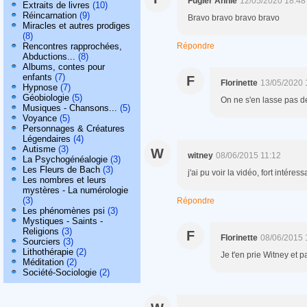
Fugier Annie
12/05/2020 18:48
Extraits de livres
(10)
Réincarnation
(9)
Bravo bravo bravo bravo
Miracles et autres prodiges
(8)
Rencontres rapprochées,
Répondre
Abductions...
(8)
Albums, contes pour
enfants
(7)
F
Florinette
13/05/2020 
Hypnose
(7)
Géobiologie
(5)
On ne s'en lasse pas de 
Musiques - Chansons...
(5)
Voyance
(5)
Personnages & Créatures
Légendaires
(4)
Autisme
(3)
W
witney
08/06/2015 11:12
La Psychogénéalogie
(3)
Les Fleurs de Bach
(3)
j'ai pu voir la vidéo, fort intéres
Les nombres et leurs
mystères - La numérologie
(3)
Répondre
Les phénomènes psi
(3)
Mystiques - Saints -
Religions
(3)
F
Florinette
08/06/2015 
Sourciers
(3)
Lithothérapie
(2)
Je t'en prie Witney et 
Méditation
(2)
Société-Sociologie
(2)