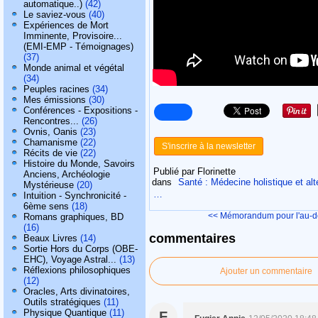
automatique..)
(42)
Le saviez-vous
(40)
Expériences de Mort
Imminente, Provisoire...
(EMI-EMP - Témoignages)
(37)
Monde animal et végétal
(34)
Peuples racines
(34)
Mes émissions
(30)
Conférences - Expositions -
Rencontres...
(26)
Ovnis, Oanis
(23)
Chamanisme
(22)
S'inscrire à la newsletter
Récits de vie
(22)
Histoire du Monde, Savoirs
Publié par Florinette
Anciens, Archéologie
dans
Santé : Médecine holistique et alte
Mystérieuse
(20)
…
Intuition - Synchronicité -
6ème sens
(18)
<< Mémorandum pour l'au-de
Romans graphiques, BD
(16)
commentaires
Beaux Livres
(14)
Sortie Hors du Corps (OBE-
EHC), Voyage Astral...
(13)
Réflexions philosophiques
Ajouter un commentaire
(12)
Oracles, Arts divinatoires,
Outils stratégiques
(11)
Physique Quantique
(11)
F