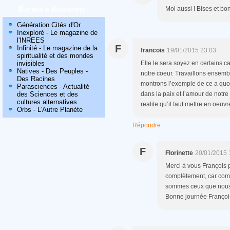
Revues à découvrir
Moi aussi ! Bises et b
Génération Cités d'Or
Inexploré - Le magazine de
l'INREES
F
Infinité - Le magazine de la
francois
19/01/2015 23:03
spiritualité et des mondes
Elle le sera soyez en certains ca
invisibles
Natives - Des Peuples -
notre coeur. Travaillons ensemb
Des Racines
montrons l’exemple de ce a quo
Parasciences - Actualité
dans la paix et l’amour de notr
des Sciences et des
cultures alternatives
realite qu’il faut mettre en oeuvr
Orbs - L'Autre Planète
Répondre
F
Florinette
20/01/2015 
Merci à vous François 
complètement, car comm
sommes ceux que nous a
Bonne journée Françoi