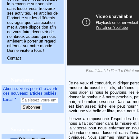
la bienvenue sur son site
dans lequel vous trouverez
ses activités, les articles de
Florinette sur les différents
ouvrages que l'association
met à votre disposition afin
de vous faire découvrir de
nombreux auteurs qui nous
amènent à porter un regard
différent sur notre monde.
Bonne visite à tous !
Contact
Extrait final du film "Le Dictate
Newsletter
Je ne veux ni conquérir, ni diriger per
mesure du possible, juifs, chrétiens, 
Abonnez-vous pour être averti
nous aider si nous le pouvions, les ê
des nouveaux articles publiés.
donner le bonheur à notre prochain, pa
Email
haïr, ni humilier personne. Dans ce mo
est bien assez riche, elle peut nourr
avoir une vie belle et libre, mais nous 
L'envie a empoisonné l'esprit des h
nous a fait sombrer dans la misère et
Suivez-moi
la vitesse pour nous enfermer en no
l'abondance nous laissent dans l'insa
cyniques. Nous sommes inhumains à fo
Suivez-moi sur