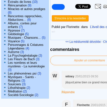
Extraits de livres
(10)
Réincarnation
(9)
Miracles et autres prodiges
(8)
Rencontres rapprochées,
S'inscrire à la newsletter
Abductions...
(8)
Albums, contes pour
Publié par Florinette
dans
L'éveil des
enfants
(7)
Hypnose
(7)
…
Géobiologie
(5)
Musiques - Chansons...
(5)
Voyance
(5)
<< La médiumnité dévoilée - Chri
Personnages & Créatures
Légendaires
(4)
commentaires
Autisme
(3)
La Psychogénéalogie
(3)
Les Fleurs de Bach
(3)
Ajouter un commentaire
Les nombres et leurs
mystères - La numérologie
(3)
Les phénomènes psi
(3)
W
witney
20/01/2015 09:50
Mystiques - Saints -
Religions
(3)
j&quot;aime bien ce grand mons
Sourciers
(3)
Lithothérapie
(2)
Méditation
(2)
Répondre
Société-Sociologie
(2)
F
Florinette
20/01/2015 