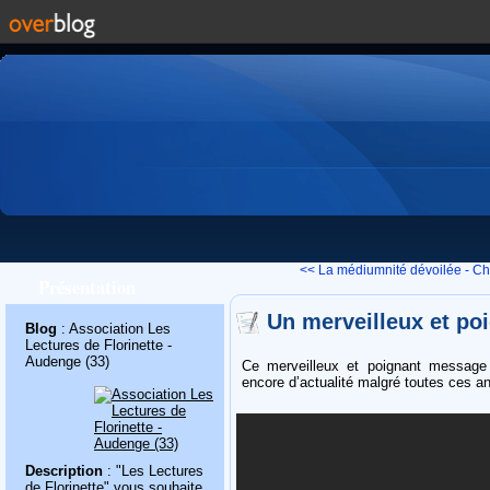
<< La médiumnité dévoilée - Chri
Présentation
Un merveilleux et poi
Blog
: Association Les
Lectures de Florinette -
Audenge (33)
Ce merveilleux et poignant message d
encore d’actualité malgré toutes ces a
Description
: "Les Lectures
de Florinette" vous souhaite