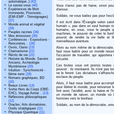
automatique..)
(42)
Le saviez-vous
(40)
Vous n'avez pas de haine, sinon pour
Expériences de Mort
d'amour.
Imminente, Provisoire...
Soldats, ne vous battez pas pour l'escl
(EMI-EMP - Témoignages)
(37)
Il est écrit dans l'Évangile selon sa
Monde animal et végétal
humain », pas dans un seul humain ni
(34)
humains, en vous, vous le peuple qu
Peuples racines
(34)
machines, le pouvoir de créer le bonh
Mes émissions
(30)
pouvoir de rendre la vie belle et l
Conférences - Expositions -
merveilleuse aventure.
Rencontres...
(26)
Ovnis, Oanis
(23)
Alors au nom même de la démocratie, ut
Chamanisme
(22)
faut nous battre pour un monde nouv
Récits de vie
(22)
l'occasion de travailler, qui apportera
Histoire du Monde, Savoirs
sécurité.
Anciens, Archéologie
Ces brutes vous ont promis toutes 
Mystérieuse
(20)
pouvoir : ils mentaient. Ils n'ont pas 
Intuition - Synchronicité -
ne le feront. Les dictateurs s'affranch
6ème sens
(18)
esclave du peuple.
Romans graphiques, BD
(16)
Alors, il faut nous battre pour accompl
Beaux Livres
(14)
pour libérer le monde, pour renverser le
Sortie Hors du Corps (OBE-
finir avec l'avidité, avec la haine et l'
EHC), Voyage Astral...
(13)
un monde de raison, un monde où la
Réflexions philosophiques
hommes vers le bonheur.
(12)
Oracles, Arts divinatoires,
Soldats, au nom de la démocratie, uni
Outils stratégiques
(11)
Physique Quantique
(11)