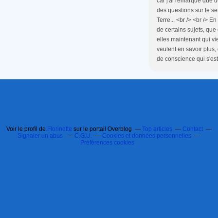
car j'ai remarqué que 
des questions sur le se
Terre... <br /> <br /> E
de certains sujets, que 
elles maintenant qui v
veulent en savoir plus
de conscience qui s'est
Voir le profil de
Florinette
sur le portail Overblog
Top articles
Contact
Signaler un abus
C.G.U.
Cookies et données personnelles
Préférences cookies