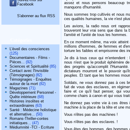
assez et nous pensons beaucoup t
Facebook
manquons d'humanité.
Nous sommes trop cultivés et nous ma
S'abonner au flux RSS
ces qualités humaines, la vie n'est plus
Les avions, la radio nous ont rappro
trouveront leur vrai sens que dans la b
l'amitié et l'unité de tous les hommes.
Catégories
En ce moment même, ma voix atteint d
millions d'hommes, de femmes et d'en
L'éveil des consciences
torture les faibles et emprisonne des i
(125)
Documentaires - Films -
Je dis à tous ceux qui m'entendent :
Pièces...
(92)
nous n'est que le produit éphémère de 
Sciences et Spiritualité
(85)
des progrès qu'accomplit l'Humanité. 
Contact avec l'Invisible
dictateurs mourront et le pouvoir qu'i
(Témoignages)
(82)
peuples. Et tant que les hommes mourron
Témoignages - Enquêtes
Soldats, ne vous donnez pas à ces bru
autour de la mort
(82)
fait de vous des esclaves, en régiment
Magazines
(71)
faire et ce qu'il faut penser, qui v
Développement Personnel -
comme chairs à canon et qui vous trai
Quête intérieure
(68)
Histoires insolites et
Ne donnez pas votre vie à ces être
extraordinaires
(63)
machine à la place de la tête et une m
Santé : Médecine holistique
et alternative...
(50)
Vous n'êtes pas des machines !
Romans-Thriller-contes
Vous n'êtes pas des esclaves. !
initiatiques...
(47)
Médiumnité -TCI - Ecriture
Vous êtes des hommes, des hommes av