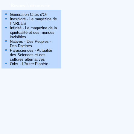
Revues à découvrir
Génération Cités d'Or
Inexploré - Le magazine de
l'INREES
Infinité - Le magazine de la
spiritualité et des mondes
invisibles
Natives - Des Peuples -
Des Racines
Parasciences - Actualité
des Sciences et des
cultures alternatives
Orbs - L'Autre Planète