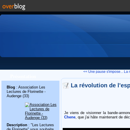
<< Une pause s'impose...
La 
Présentation
La révolution de l'es
Blog
: Association Les
Lectures de Florinette -
Audenge (33)
Je viens de visionner la bande-annon
Chene
, que j'ai hâte maintenant de déco
Description
: "Les Lectures
de Florinette" vous souhaite