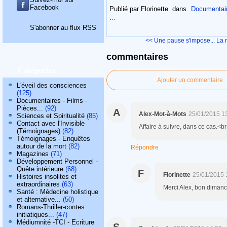
Facebook
Publié par Florinette
dans
Documentaire
…
S'abonner au flux RSS
<< Une pause s'impose...
La 
commentaires
Catégories
Ajouter un commentaire
L'éveil des consciences
(125)
Documentaires - Films -
Pièces...
(92)
A
Alex-Mot-à-Mots
25/01/2015 1
Sciences et Spiritualité
(85)
Contact avec l'Invisible
Affaire à suivre, dans ce cas.<b
(Témoignages)
(82)
Témoignages - Enquêtes
autour de la mort
(82)
Répondre
Magazines
(71)
Développement Personnel -
Quête intérieure
(68)
F
Florinette
25/01/2015 
Histoires insolites et
extraordinaires
(63)
Merci Alex, bon dimanch
Santé : Médecine holistique
et alternative...
(50)
Romans-Thriller-contes
initiatiques...
(47)
Médiumnité -TCI - Ecriture