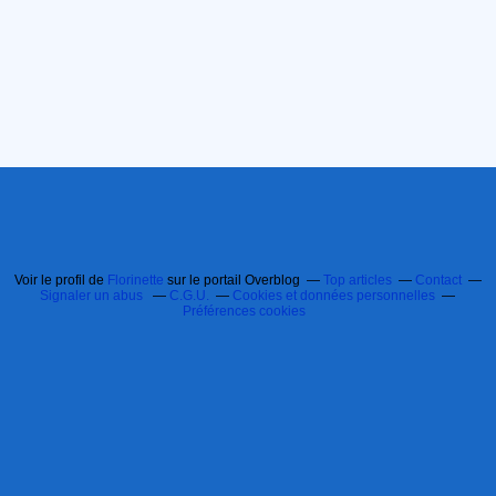
Voir le profil de
Florinette
sur le portail Overblog
Top articles
Contact
Signaler un abus
C.G.U.
Cookies et données personnelles
Préférences cookies