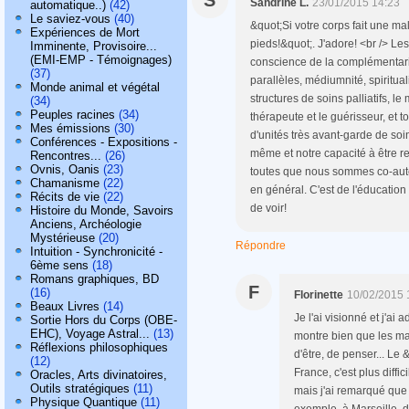
S
Sandrine L.
23/01/2015 14:23
automatique..)
(42)
Le saviez-vous
(40)
&quot;Si votre corps fait une ma
Expériences de Mort
pieds!&quot;. J'adore! <br /> L
Imminente, Provisoire...
(EMI-EMP - Témoignages)
conscience de la complémentarit
(37)
parallèles, médiumnité, spiritual
Monde animal et végétal
structures de soins palliatifs, le
(34)
Peuples racines
(34)
thérapeute et le guérisseur, et to
Mes émissions
(30)
d'unités très avant-garde de soins
Conférences - Expositions -
même et notre capacité à être 
Rencontres...
(26)
Ovnis, Oanis
(23)
toutes que nous sommes co-aute
Chamanisme
(22)
en général. C'est de l'éducatio
Récits de vie
(22)
de voir!
Histoire du Monde, Savoirs
Anciens, Archéologie
Mystérieuse
(20)
Répondre
Intuition - Synchronicité -
6ème sens
(18)
Romans graphiques, BD
F
(16)
Florinette
10/02/2015 
Beaux Livres
(14)
Je l'ai visionné et j'ai
Sortie Hors du Corps (OBE-
EHC), Voyage Astral...
(13)
montre bien que les ma
Réflexions philosophiques
d'être, de penser... Le
(12)
France, c'est plus diffi
Oracles, Arts divinatoires,
Outils stratégiques
(11)
mais j'ai remarqué qu
Physique Quantique
(11)