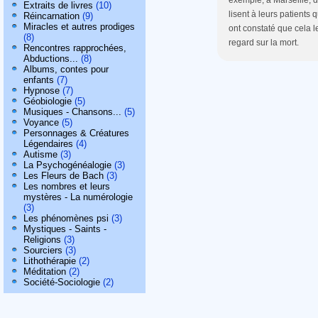
exemple, à Marseille, d
Extraits de livres
(10)
lisent à leurs patients 
Réincarnation
(9)
Miracles et autres prodiges
ont constaté que cela l
(8)
regard sur la mort.
Rencontres rapprochées,
Abductions...
(8)
Albums, contes pour
enfants
(7)
Hypnose
(7)
Géobiologie
(5)
Musiques - Chansons...
(5)
Voyance
(5)
Personnages & Créatures
Légendaires
(4)
Autisme
(3)
La Psychogénéalogie
(3)
Les Fleurs de Bach
(3)
Les nombres et leurs
mystères - La numérologie
(3)
Les phénomènes psi
(3)
Mystiques - Saints -
Religions
(3)
Sourciers
(3)
Lithothérapie
(2)
Méditation
(2)
Société-Sociologie
(2)