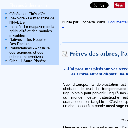
Revues à découvrir
Génération Cités d'Or
Inexploré - Le magazine de
Publié par Florinette
dans
Documentaire
l'INREES
…
Infinité - Le magazine de la
spiritualité et des mondes
invisibles
Natives - Des Peuples -
Des Racines
Parasciences - Actualité
des Sciences et des
Frères des arbres, l'
cultures alternatives
Orbs - L'Autre Planète
« J’ai posé mes pieds sur vos terre
les arbres auront disparu, les
Vue d’Europe, la déforestation est 
abstraite : le bruit des tronçonneuses
trop lointain pour parvenir jusqu’à nos
du monde, cette catastrophe est
dramatiquement tangible… C’est ce q
un chef papou à la parole aussi sage q
(Sou
Originaire des Hautes-Terres en Pa