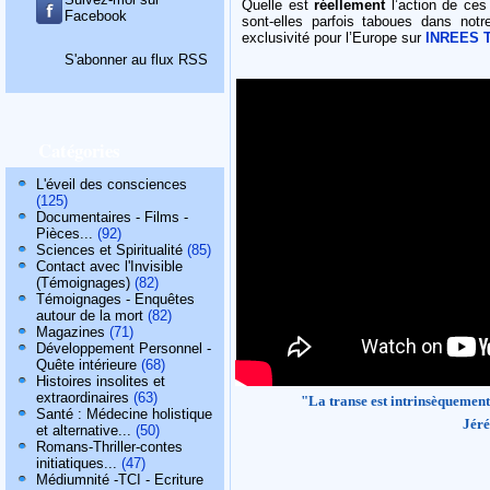
Quelle est
réellement
l’action de ces
Facebook
sont-elles parfois taboues dans not
exclusivité pour l’Europe sur
INREES 
S'abonner au flux RSS
Catégories
L'éveil des consciences
(125)
Documentaires - Films -
Pièces...
(92)
Sciences et Spiritualité
(85)
Contact avec l'Invisible
(Témoignages)
(82)
Témoignages - Enquêtes
autour de la mort
(82)
Magazines
(71)
Développement Personnel -
Quête intérieure
(68)
Histoires insolites et
extraordinaires
(63)
"La transe est intrinsèquement 
Santé : Médecine holistique
Jér
et alternative...
(50)
Romans-Thriller-contes
initiatiques...
(47)
Médiumnité -TCI - Ecriture