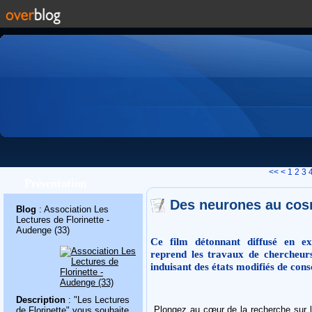
<<
<
1
2
3
Présentation
Des neurones au cos
Blog
: Association Les
Lectures de Florinette -
Audenge (33)
Ce film détonnant diffusé en e
reprend les travaux de chercheurs
induisant des états modifiés de consc
Description
: "Les Lectures
Plongez au cœur de la recherche sur l
de Florinette" vous souhaite