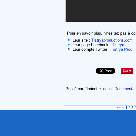
Pour en savoir plus, n'hésitez pas à con
Leur site :
Tistryaproductions.com
Leur page Facebook :
Tistrya
Leur compte Twitter :
Tistrya Prod
Publié par Florinette
dans
Documentaire
…
<<
<
1
2
3