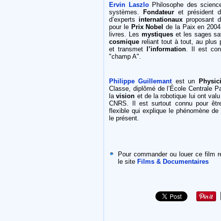
Ervin Laszlo
Philosophe des sciences
systèmes.
Fondateur
et président 
d’experts
internationaux
proposant 
pour le
Prix Nobel
de la Paix en 2004
livres. Les
mystiques
et les sages sa
cosmique
reliant tout à tout, au plus
et transmet
l’information
. Il est c
"champ A".
Philippe Guillemant
est un
Physic
Classe, diplômé de l’École Centrale Pa
la
vision
et de la robotique lui ont val
CNRS. Il est surtout connu pour êt
flexible qui explique le phénomène de
le présent.
Pour commander ou louer ce film r
le site
Films & Documentaires