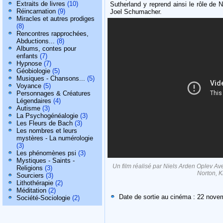
Extraits de livres
(10)
Sutherland y reprend ainsi le rôle de 
Réincarnation
(9)
Joel Schumacher.
Miracles et autres prodiges
(8)
Rencontres rapprochées,
Abductions...
(8)
Albums, contes pour
enfants
(7)
Hypnose
(7)
Géobiologie
(5)
Musiques - Chansons...
(5)
Voyance
(5)
Personnages & Créatures
Légendaires
(4)
Autisme
(3)
La Psychogénéalogie
(3)
Les Fleurs de Bach
(3)
Les nombres et leurs
mystères - La numérologie
(3)
Les phénomènes psi
(3)
Mystiques - Saints -
Un film réalisé par Niels Arden Oplev A
Religions
(3)
Norton, 
Sourciers
(3)
Lithothérapie
(2)
Méditation
(2)
Date de sortie au cinéma : 22 nove
Société-Sociologie
(2)