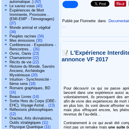
automatique..)
(42)
Le saviez-vous
(40)
Expériences de Mort
Imminente, Provisoire...
(EMI-EMP - Témoignages)
Publié par Florinette
dans
Documentaire
(37)
…
Monde animal et végétal
(34)
Peuples racines
(34)
Mes émissions
(30)
Conférences - Expositions -
Rencontres...
(26)
L'Expérience Interdite
Ovnis, Oanis
(23)
Chamanisme
(22)
annonce VF 2017
Récits de vie
(22)
Histoire du Monde, Savoirs
Anciens, Archéologie
Mystérieuse
(20)
Intuition - Synchronicité -
6ème sens
(18)
Romans graphiques, BD
Pour découvrir ce qui se passe apr
(16)
lancent dans une expérience aussi 
Beaux Livres
(14)
volontairement, ils provoquent des ar
Sortie Hors du Corps (OBE-
afin de vivre des expériences de mort
EHC), Voyage Astral...
(13)
en plus loin, ils vont devoir affronter
Réflexions philosophiques
mais plus effrayant encore, les phén
(12)
revenus de l’au-delà…
Oracles, Arts divinatoires,
Outils stratégiques
(11)
Contrairement à ce qui avait été comp
Physique Quantique
(11)
n'est pas un remake mais
une suite
d