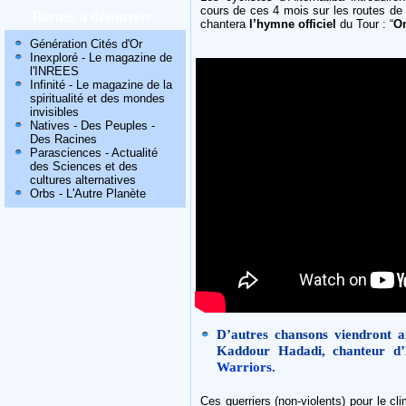
cours de ces 4 mois sur les routes de
Revues à découvrir
chantera
l’hymne officiel
du Tour : “
On
Génération Cités d'Or
Inexploré - Le magazine de
l'INREES
Infinité - Le magazine de la
spiritualité et des mondes
invisibles
Natives - Des Peuples -
Des Racines
Parasciences - Actualité
des Sciences et des
cultures alternatives
Orbs - L'Autre Planète
D’autres chansons viendront a
Kaddour Hadadi, chanteur d’
Warriors
.
Ces guerriers (non-violents) pour le cli