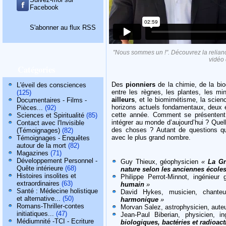
Facebook
S'abonner au flux RSS
"Nous sommes un !". Découvrez la reliance
vidéo
Catégories
Des
pionniers
de la chimie, de la bio
L'éveil des consciences
entre les règnes, les plantes, les min
(125)
ailleurs
, et le biomimétisme, la scien
Documentaires - Films -
horizons actuels fondamentaux, deux él
Pièces...
(92)
cette année. Comment se présentent
Sciences et Spiritualité
(85)
intégrer au monde d’aujourd’hui ? Quel
Contact avec l'Invisible
des choses ? Autant de questions q
(Témoignages)
(82)
avec le plus grand nombre.
Témoignages - Enquêtes
autour de la mort
(82)
Magazines
(71)
Développement Personnel -
Guy Thieux, géophysicien
«
La Gn
Quête intérieure
(68)
nature selon les anciennes écoles
Histoires insolites et
Philippe Perrot-Minnot, ingénieur
extraordinaires
(63)
humain
»
Santé : Médecine holistique
David Hykes, musicien, chante
et alternative...
(50)
harmonique
»
Romans-Thriller-contes
Morvan Salez, astrophysicien, aute
initiatiques...
(47)
Jean-Paul Biberian, physicien, i
Médiumnité -TCI - Ecriture
biologiques, bactéries et radioact