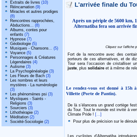
Extraits de livres
(10)
L'arrivée finale du To
Réincarnation
(9)
Miracles et autres prodiges
(8)
Après un périple de 5600 km, 18
Rencontres rapprochées,
Abductions...
(8)
Alternatiba fera son arrivée fi
Albums, contes pour
enfants
(7)
Hypnose
(7)
Géobiologie
(5)
Cliquez sur l'affiche 
Musiques - Chansons...
(5)
Voyance
(5)
Fort de la rencontre avec des centain
Personnages & Créatures
porteurs de ces alternatives, et de diz
Légendaires
(4)
Tour sera l’occasion de cristalliser
Autisme
(3)
juste
, plus
solidaire
et à même de rele
La Psychogénéalogie
(3)
Les Fleurs de Bach
(3)
Les nombres et leurs
mystères - La numérologie
Le rendez-vous est donné à 15h à 
(3)
Villette (Porte de Pantin).
Les phénomènes psi
(3)
Mystiques - Saints -
Religions
(3)
De là s’élancera un grand cortège festi
Sourciers
(3)
du Tour. Tout le monde est invité à venir
Lithothérapie
(2)
Climate Pride !
[…]
Méditation
(2)
Pour plus de précision sur le dérou
Société-Sociologie
(2)
Les cyclistes d’Alternatiba introduir