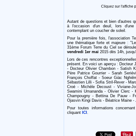
Cliquez sur l'affiche
Autant de questions et bien d'autres q
à l'occasion d'un deuil, lors d'une
contemplant un coucher de soleil.
Pour la première fois, l'association T
une thématique forte et majeure : "
31ème Forum Terre du Ciel se dérouler
vendredi 1er mai
2015 dès 14h, jusqu
Lors de ces rencontres exceptionnelle
présent. En voici un aperçu : Docteur
- Docteur Olivier Chambon - Satish K
Père Patrice Gourrier - Sarah Serié
François Choffat - Soeur Giàc Nghiêm
Sébastien Lilli - Sofia Stril-Rever - M
Croé - Michèle Decoust - Viviane-Jo
Swamini Umananda - Olivier Clerc - 
Champougny - Bettina De Pauw - Fr
Ojasvin Kingi Davis - Béatrice Maine - 
Pour toutes informations concernant 
cliquant
ICI
.