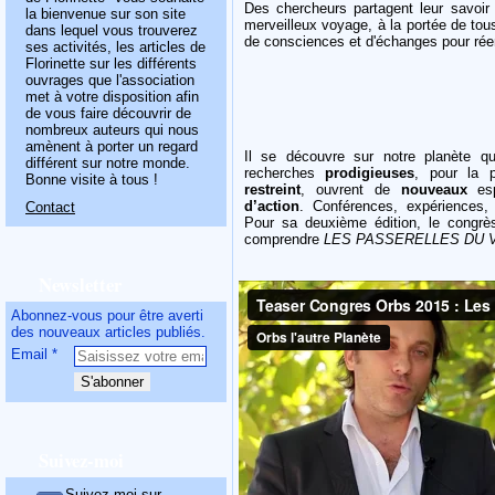
Des chercheurs partagent leur savoir s
la bienvenue sur son site
merveilleux voyage, à la portée de tou
dans lequel vous trouverez
de consciences et d'échanges pour rée
ses activités, les articles de
Florinette sur les différents
ouvrages que l'association
met à votre disposition afin
de vous faire découvrir de
nombreux auteurs qui nous
amènent à porter un regard
Il se découvre sur notre planète 
différent sur notre monde.
recherches
prodigieuses
, pour la 
Bonne visite à tous !
restreint
, ouvrent de
nouveaux
esp
d’action
. Conférences, expériences, 
Contact
Pour sa deuxième édition, le congrè
comprendre
LES PASSERELLES DU V
Newsletter
Abonnez-vous pour être averti
des nouveaux articles publiés.
Email
Suivez-moi
Suivez-moi sur