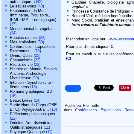
automatique..)
(42)
Gauthier Chapelle, biologiste a
Le saviez-vous
(40)
végétal
»
Expériences de Mort
Princesse Constance de Polignac «
Imminente, Provisoire...
Bernard Vial, médecin homéopathe
(EMI-EMP - Témoignages)
Marc Sokol, praticien et enseignan
(37)
trois trésors et l’alchimie taoïste
Monde animal et végétal
(34)
Peuples racines
(34)
Inscription en ligne sur :
www.weezeven
Mes émissions
(30)
Conférences - Expositions -
Pour plus d'infos cliquez
ICI
Rencontres...
(26)
Pour en savoir plus sur les conférenc
Ovnis, Oanis
(23)
ICI
Chamanisme
(22)
Récits de vie
(22)
Histoire du Monde, Savoirs
Anciens, Archéologie
Mystérieuse
(20)
Intuition - Synchronicité -
6ème sens
(18)
Romans graphiques, BD
(16)
Beaux Livres
(14)
Sortie Hors du Corps (OBE-
Publié par Florinette
EHC), Voyage Astral...
(13)
dans
Conférences - Expositions - Renco
Réflexions philosophiques
…
(12)
Oracles, Arts divinatoires,
Outils stratégiques
(11)
Physique Quantique
(11)