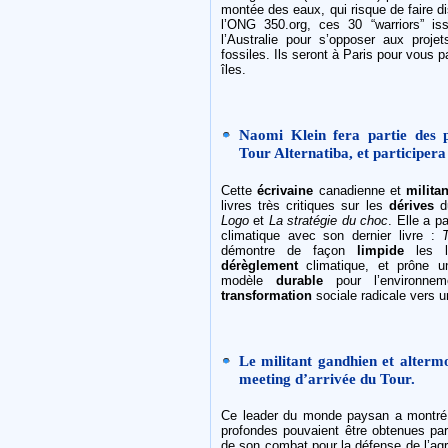
montée des eaux, qui risque de faire di
l’ONG 350.org, ces 30 “warriors” is
l’Australie pour s’opposer aux projet
fossiles. Ils seront à Paris pour vous pa
îles.
Naomi Klein fera partie des p
Tour Alternatiba, et participer
Cette
écrivaine
canadienne et
milita
livres très critiques sur les
dérives
d
Logo
et
La stratégie du choc
. Elle a p
climatique avec son dernier livre :
démontre de façon
limpide
les l
dérèglement
climatique, et prône 
modèle
durable
pour l’environnem
transformation
sociale radicale vers
Le militant gandhien et alterm
meeting d’arrivée du Tour.
Ce leader du monde paysan a montré 
profondes pouvaient être obtenues par 
de son combat pour la défense de l’agr