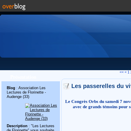
<<
<
1
Présentation
Les passerelles du v
Blog
: Association Les
Lectures de Florinette -
Audenge (33)
Le Congrès Orbs du samedi 7 nov
avec de grands témoins pour s
Description
: "Les Lectures
de Florinette" vous souhaite