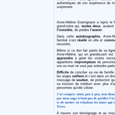
authentiques de son expérience de mé
surprenant.
Anne-Hélène
Gramignano
a repris le 
grand-mère qui,
toutes deux
, avaien
l’invisible
, de prédire
l’avenir
.
Dans cette
autobiographie
, Anne-H
familial s’est
révélé
en elle et
comme
ressentis.
Même si ce don fait partie de sa ligné
Anne-Hélène, qui en grandissant est 
apprendre
à gérer les visites noctu
apparitions
impromptues
de personne
son ex-mari ne veut pas entendre parle
Difficile
de concilier sa vie de famille
les anges
veillent
et c’est dans un rê
message de
soutien
, de protection qu
sa mission de médium avec plus d’as
personnes qu’elle côtoie.
J’ai compris ainsi, peu à peu, tout dou
par mon ange n’était pas de prédire l’av
et de mettre en relations les âmes qui 
Terre.
À travers son témoignage et au mo