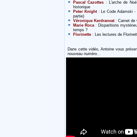
Pascal Cazottes
: L'arche de Noé o
historique
Peter Knight
: Le Code Adamski - D
partie)
Véronique Kerdranvat
: Carnet de
Marie Roca
: Disparitions mystérie
temps ?
Florinette
: Les lectures de Florinet
Dans cette vidéo, Antoine vous présen
nouveau numéro...