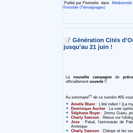
Publié par Florinette
dans
Médiumnité -
l'Invisible (Témoignages)
…
Génération Cités d’
jusqu’au 21 juin !
La
nouvelle campagne
de
préc
officiellement
ouverte
!!
(*)
Au sommaire
de ce numéro #05 vous r
Amelle Blanc
: L'été indien ! (La 
Dominique Aucher
: La voie spiritu
Stéphane Royer
: Jimmy Guieu, pion
Charly Samson
: Retour sur l'ufo
Joss
: Pakal, l'astronaute de Pa
Amérique
Charly Samson
: Chéops et les sec