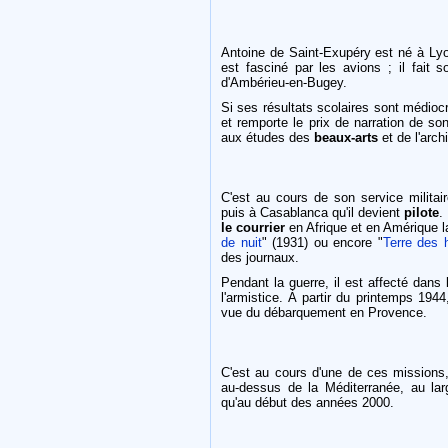
Antoine de Saint-Exupéry est né à Ly
est fasciné par les avions ; il fait 
d'Ambérieu-en-Bugey.
Si ses résultats scolaires sont médioc
et remporte le prix de narration de so
aux études des
beaux-arts
et de l'arch
C'est au cours de son service militai
puis à Casablanca qu'il devient
pilote
.
le courrier
en Afrique et en Amérique la
de nuit
" (1931) ou encore "
Terre des
des journaux.
Pendant la guerre, il est affecté dans l
l'armistice. À partir du printemps 194
vue du débarquement en Provence.
C'est au cours d'une de ces missions
au-dessus de la Méditerranée, au lar
qu'au début des années 2000.