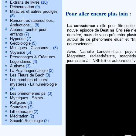
Extraits de livres
(10)
Réincarnation
(9)
Miracles et autres prodiges
Pour aller encore plus loin
:
(8)
Rencontres rapprochées,
Abductions...
(8)
La conscience :
elle peut être collec
Albums, contes pour
nouvel épisode de
Destins Croisés
n’e
enfants
(7)
dernière, mais de vous présenter plusie
Hypnose
(7)
autour de ce phénomène élusif et "frip
Géobiologie
(5)
neurosciences.
Musiques - Chansons...
(5)
Avec Nathalie Lancelin-Huin, psycho
Voyance
(5)
Magnénaz, radiesthésiste, magnét
Personnages & Créatures
journaliste à l’INREES et auteure du li
Légendaires
(4)
Autisme
(3)
La Psychogénéalogie
(3)
Les Fleurs de Bach
(3)
Les nombres et leurs
mystères - La numérologie
(3)
Les phénomènes psi
(3)
Mystiques - Saints -
Religions
(3)
Sourciers
(3)
Lithothérapie
(2)
Méditation
(2)
Société-Sociologie
(2)