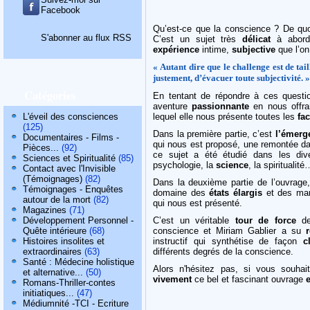
Facebook
Qu’est-ce que la conscience ? De quo
S'abonner au flux RSS
C’est un sujet très
délicat
à aborde
expérience
intime,
subjective
que l’on
« Autant dire que le challenge est de tai
justement, d’évacuer toute subjectivité. »
Catégories
En tentant de répondre à ces questio
aventure
passionnante
en nous offr
L'éveil des consciences
lequel elle nous présente toutes les
fac
(125)
Dans la première partie, c’est
l’émerg
Documentaires - Films -
qui nous est proposé, une remontée d
Pièces...
(92)
ce sujet a été étudié dans les di
Sciences et Spiritualité
(85)
psychologie, la
science
, la spiritualité
Contact avec l'Invisible
(Témoignages)
(82)
Dans la deuxième partie de l’ouvrage,
Témoignages - Enquêtes
domaine des
états élargis
et des man
autour de la mort
(82)
qui nous est présenté.
Magazines
(71)
Développement Personnel -
C’est un véritable
tour de force
de
Quête intérieure
(68)
conscience et Miriam Gablier a su
Histoires insolites et
instructif qui synthétise de façon
c
extraordinaires
(63)
différents degrés de la conscience.
Santé : Médecine holistique
Alors n'hésitez pas, si vous souhait
et alternative...
(50)
vivement
ce bel et fascinant ouvrage
Romans-Thriller-contes
initiatiques...
(47)
Médiumnité -TCI - Ecriture