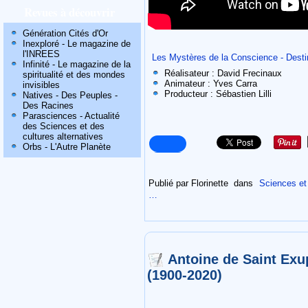
Revues à découvrir
Génération Cités d'Or
Inexploré - Le magazine de
l'INREES
Les Mystères de la Conscience - Dest
Infinité - Le magazine de la
Réalisateur
: David Frecinaux
spiritualité et des mondes
Animateur
: Yves Carra
invisibles
Producteur
: Sébastien Lilli
Natives - Des Peuples -
Des Racines
Parasciences - Actualité
des Sciences et des
cultures alternatives
Orbs - L'Autre Planète
Publié par Florinette
dans
Sciences et 
…
Antoine de Saint Exu
(1900-2020)