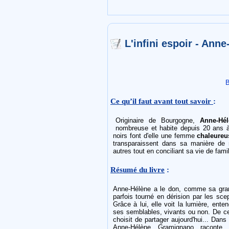
L'infini espoir - An
B
Ce qu’il faut avant tout savoir
:
Originaire de Bourgogne,
Anne-Hé
nombreuse et habite depuis 20 ans
noirs font d'elle une femme
chaleureu
transparaissent dans sa manière de
autres tout en conciliant sa vie de famil
Résumé du livre
:
Anne-Hélène a le don, comme sa grand
parfois tourné en dérision par les sce
Grâce à lui, elle voit la lumière, ent
ses semblables, vivants ou non. De ce 
choisit de partager aujourd'hui... Dans
Anne-Hélène Gramignano raconte 