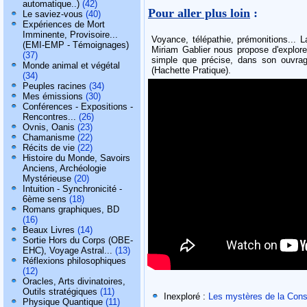
automatique..)
(42)
Pour aller plus loin
:
Le saviez-vous
(40)
Expériences de Mort
Imminente, Provisoire...
Voyance, télépathie, prémonitions... 
(EMI-EMP - Témoignages)
Miriam Gablier nous propose d'explore
(37)
simple que précise, dans son ouvrage
Monde animal et végétal
(Hachette Pratique).
(34)
Peuples racines
(34)
Mes émissions
(30)
Conférences - Expositions -
Rencontres...
(26)
Ovnis, Oanis
(23)
Chamanisme
(22)
Récits de vie
(22)
Histoire du Monde, Savoirs
Anciens, Archéologie
Mystérieuse
(20)
Intuition - Synchronicité -
6ème sens
(18)
Romans graphiques, BD
(16)
Beaux Livres
(14)
Sortie Hors du Corps (OBE-
EHC), Voyage Astral...
(13)
Réflexions philosophiques
(12)
Oracles, Arts divinatoires,
Outils stratégiques
(11)
Inexploré :
Les mystères de la Con
Physique Quantique
(11)