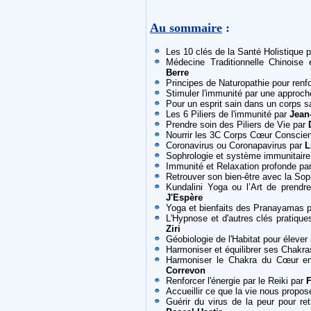
Au sommaire
:
Les 10 clés de la Santé Holistique 
Médecine Traditionnelle Chinoise
Berre
Principes de Naturopathie pour renf
Stimuler l'immunité par une approch
Pour un esprit sain dans un corps s
Les 6 Piliers de l'immunité par
Jean
Prendre soin des Piliers de Vie par
Nourrir les 3C Corps Cœur Conscie
Coronavirus ou Coronapavirus par
L
Sophrologie et système immunitair
Immunité et Relaxation profonde pa
Retrouver son bien-être avec la Sop
Kundalini Yoga ou l’Art de prendr
J'Espère
Yoga et bienfaits des Pranayamas 
L'Hypnose et d'autres clés pratiques
Ziri
Géobiologie de l'Habitat pour élever
Harmoniser et équilibrer ses Chakr
Harmoniser le Chakra du Cœur e
Correvon
Renforcer l'énergie par le Reiki par
F
Accueillir ce que la vie nous propo
Guérir du virus de la peur pour re