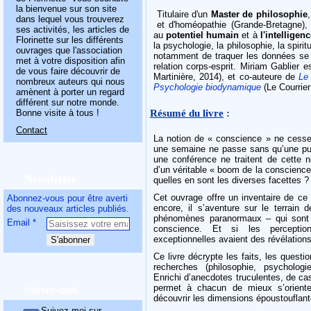
la bienvenue sur son site
Titulaire d'un
Master de philosophie
dans lequel vous trouverez
et d'homéopathie (Grande-Bretagne)
ses activités, les articles de
au
potentiel humain
et à
l'intelligen
Florinette sur les différents
la psychologie, la philosophie, la spirit
ouvrages que l'association
notamment de traquer les données se 
met à votre disposition afin
relation corps-esprit. Miriam Gablier
de vous faire découvrir de
Martinière, 2014), et co-auteure de
Le
nombreux auteurs qui nous
Psychologie biodynamique
(Le Courrier
amènent à porter un regard
différent sur notre monde.
Résumé du livre
:
Bonne visite à tous !
Contact
La notion de « conscience » ne cesse 
une semaine ne passe sans qu’une publ
une conférence ne traitent de cette n
d’un véritable « boom de la conscience 
Newsletter
quelles en sont les diverses facettes ?
Cet ouvrage offre un inventaire de ce 
Abonnez-vous pour être averti
encore, il s’aventure sur le terrain
des nouveaux articles publiés.
phénomènes paranormaux – qui sont 
Email
conscience. Et si les perception
exceptionnelles avaient des révélations
Ce livre décrypte les faits, les questi
recherches (philosophie, psycholog
Enrichi d’anecdotes truculentes, de cas
Suivez-moi
permet à chacun de mieux s’oriente
découvrir les dimensions époustouflant
Suivez-moi sur