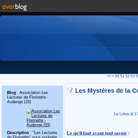
10
20
30
40
<<
<
50
51
52
53
5
Présentation
Les Mystères de la C
Blog
: Association Les
Lectures de Florinette -
Audenge (33)
Le Lotus & L'
Ce qu'il faut avant tout savoir
:
Description
: "Les Lectures
de Florinette" vous souhaite