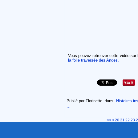
Vous pouvez retrouver cette vidéo sur 
la folle traversée des Andes.
Publié par Florinette
dans
Histoires ins
…
10
<<
<
20
21
22
23
2