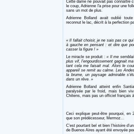
Cette dame ne pouvait pas connaître ce
le coup, Adrienne l'a prise pour une foll
sans un mot de plus.
Adrienne Bolland avait oublié tout
reconnut le lac, décrit à la perfection 
« Il fallait choisir, je ne sais pas ce q
à gauche en pensant : et dire que pou
casser la figure ! »
Le miracle se produit :
« Il me semblait
plus vif, l’engourdissement gagnait ma
tant cela me faisait mal. Alors le cou
appareil se remit au calme. Les Andes 
la brume, un paysage admirable s’é
dans un rêve. »
Adrienne Bolland atteint enfin Santi
paralysée par le froid, mais bien viv
Chiliens, mais pas un officiel français à
Ceci explique peut-être pourquoi, en 
que son prédécesseur, Mermoz…
C’est pourtant bel et bien l’histoire d
de Buenos Aires ayant été envoyée po