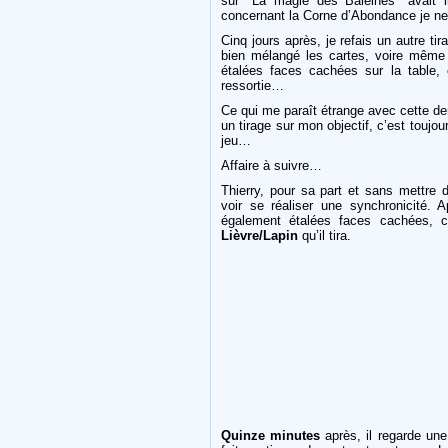
sur "La magie des Baleines" avait l
concernant la Corne d’Abondance je ne 
Cinq jours après, je refais un autre ti
bien mélangé les cartes, voire même 
étalées faces cachées sur la table,
ressortie…
Ce qui me paraît étrange avec cette der
un tirage sur mon objectif, c’est toujo
jeu…
Affaire à suivre…
Thierry, pour sa part et sans mettre 
voir se réaliser une synchronicité. 
également étalées faces cachées, c
Lièvre/Lapin
qu’il tira.
Quinze minutes
après, il regarde un