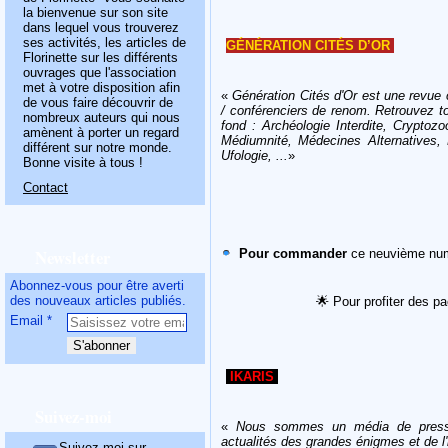
la bienvenue sur son site
dans lequel vous trouverez
ses activités, les articles de
GÉNÉRATION CITÉS D’OR
Florinette sur les différents
ouvrages que l'association
met à votre disposition afin
«
Génération Cités d'Or est une revue c
de vous faire découvrir de
/ conférenciers de renom. Retrouvez t
nombreux auteurs qui nous
fond : Archéologie Interdite, Cryptozo
amènent à porter un regard
Médiumnité, Médecines Alternatives, M
différent sur notre monde.
Ufologie, ...
»
Bonne visite à tous !
Contact
Newsletter
Pour commander
ce neuvième num
Abonnez-vous pour être averti
des nouveaux articles publiés.
🌟
Pour profiter des p
Email
IKARIS
Suivez-moi
«
Nous sommes un média de presse
actualités des grandes énigmes et de 
Suivez-moi sur