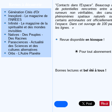
Revues à découvrir
"Contacts dans l'Espace". Beaucoup de
de potentielles rencontres entre
Génération Cités d'Or
rumeurs non vérifiables, des ca
Inexploré - Le magazine de
phénomènes spatiaux naturels ou
l'INREES
certains astronautes ont officiellemen
Infinité - Le magazine de la
l’espace. Dans cet ouvrage de 100 pa
spiritualité et des mondes
les lignes.
»
invisibles
Natives - Des Peuples -
Des Racines
Revue disponible
en kiosque
!
Parasciences - Actualité
des Sciences et des
cultures alternatives
🌟
Pour tout abonnement 
Orbs - L'Autre Planète
Bonnes lectures et
bel été à tous !