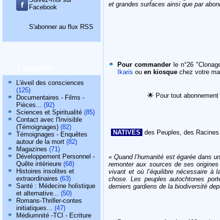
et grandes surfaces ainsi que par abo
Facebook
S'abonner au flux RSS
Pour commander
le n°26 "Clonage
Catégories
Ikaris
ou
en kiosque
chez votre ma
L'éveil des consciences
(125)
🌟
Pour tout abonnement 
Documentaires - Films -
Pièces...
(92)
Sciences et Spiritualité
(85)
Contact avec l'Invisible
(Témoignages)
(82)
NATIVES
des Peuples, des Racines
Témoignages - Enquêtes
autour de la mort
(82)
Magazines
(71)
Développement Personnel -
« Quand l’humanité est égarée dans un 
Quête intérieure
(68)
remonter aux sources de ses origines 
Histoires insolites et
vivant et où l’équilibre nécessaire à 
extraordinaires
(63)
chose. Les peuples autochtones porten
Santé : Médecine holistique
derniers gardiens de la biodiversité dep
et alternative...
(50)
Romans-Thriller-contes
initiatiques...
(47)
Médiumnité -TCI - Ecriture