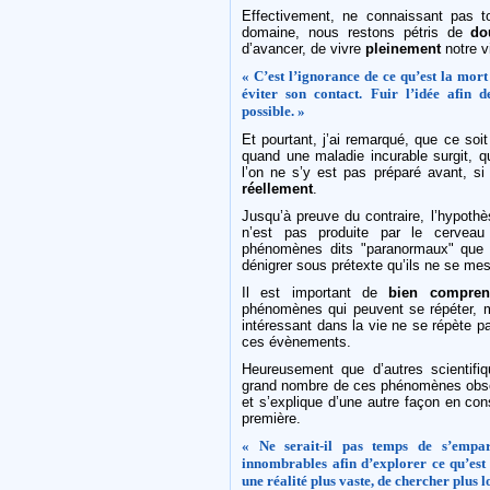
Effectivement, ne connaissant pas 
domaine, nous restons pétris de
do
d’avancer, de vivre
pleinement
notre v
« C’est l’ignorance de ce qu’est la mort
éviter son contact. Fuir l’idée afin 
possible. »
Et pourtant, j’ai remarqué, que ce soi
quand une maladie incurable surgit, 
l’on ne s’y est pas préparé avant, si 
réellement
.
Jusqu’à preuve du contraire, l’hypoth
n’est pas produite par le cerveau
phénomènes dits "paranormaux" que le
dénigrer sous prétexte qu’ils ne se me
Il est important de
bien compren
phénomènes qui peuvent se répéter, ma
intéressant dans la vie ne se répète p
ces évènements.
Heureusement que d’autres scientifi
grand nombre de ces phénomènes observ
et s’explique d’une autre façon en con
première.
« Ne serait-il pas temps de s’empar
innombrables afin d’explorer ce qu’est
une réalité plus vaste, de chercher plus l