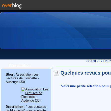
10
<<
<
20
21
22
23
2
Présentation
Quelques revues pour 
Blog
: Association Les
Lectures de Florinette -
Audenge (33)
Voici une petite sélection pour
Description
: "Les Lectures
de Florinette" vous souhaite