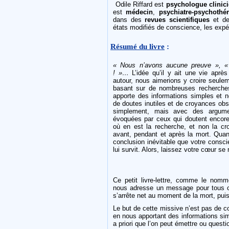
Odile Riffard est
psychologue clinic
est
médecin
,
psychiatre-psychothé
dans des
revues
scientifiques
et de 
états modifiés de conscience, les expé
Résumé du livre
:
« Nous n’avons aucune preuve », «
! »…
L’idée qu’il y ait une vie aprè
autour, nous aimerions y croire seule
basant sur de nombreuses recherches
apporte des informations simples et n
de doutes inutiles et de croyances obs
simplement, mais avec des argumen
évoquées par ceux qui doutent encore
où en est la recherche, et non la cr
avant, pendant et après la mort. Quand
conclusion inévitable que votre consci
lui survit. Alors, laissez votre cœur se ré
Ce petit livre-lettre, comme le nomm
nous adresse un message pour tous c
s’arrête net au moment de la mort, pui
Le but de cette missive n’est pas de 
en nous apportant des informations si
a priori que l’on peut émettre ou questi