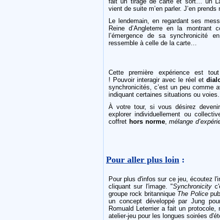
fait un tirage de carte et sort… un 
vient de suite m’en parler. J’en prends 
Le lendemain, en regardant ses messag
Reine d’Angleterre en la montrant 
l’émergence de sa synchronicité en
ressemble à celle de la carte…
Cette première expérience est to
! Pouvoir interagir avec le réel et
dial
synchronicités, c’est un peu comme a
indiquant certaines situations ou voies.
À votre tour, si vous désirez deven
explorer individuellement ou collect
coffret
hors norme
,
mélange d’expérie
Pour aller plus loin
:
Pour plus d'infos sur ce jeu, écoutez 
cliquant sur l'image. "
Synchronicity
c'
groupe rock britannique
The Police
publ
un concept développé par Jung pour 
Romuald Leterrier a fait un protocole,
atelier-jeu pour les longues soirées d'é