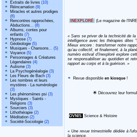
Extraits de livres
(10)
Réincarnation
(9)
Miracles et autres prodiges
(8)
Rencontres rapprochées,
INEXPLORÉ
(Le magazine de l'INR
Abductions...
(8)
Albums, contes pour
enfants
(7)
« Sans se priver de la technicité de l
Hypnose
(7)
intelligence avec les thérapies dites 
Géobiologie
(5)
Mieux encore : transformer notre rappor
Musiques - Chansons...
(5)
qu’au collectif, et finalement, à la p
Voyance
(5)
numéro estival d’Inexploré explore cet
Personnages & Créatures
se responsabiliser au quotidien et re
Légendaires
(4)
rapport au corps et à la guérison. »
Autisme
(3)
La Psychogénéalogie
(3)
Les Fleurs de Bach
(3)
Revue disponible
en kiosque
!
Les nombres et leurs
mystères - La numérologie
(3)
🌟
Découvrez leur formu
Les phénomènes psi
(3)
Mystiques - Saints -
Religions
(3)
Sourciers
(3)
Lithothérapie
(2)
OVNIS
Science & Histoire
Méditation
(2)
Société-Sociologie
(2)
« Une revue trimestrielle dédiée à l'u
la science.