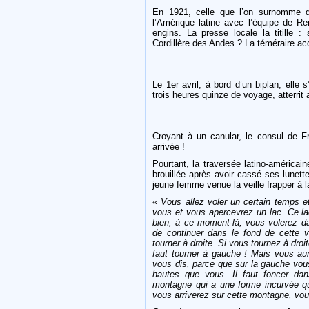
En 1921, celle que l’on surnomme 
l’Amérique latine avec l’équipe de Re
engins. La presse locale la titille :
Cordillère des Andes ? La téméraire acc
Le 1er avril, à bord d’un biplan, elle
trois heures quinze de voyage, atterrit a
Croyant à un canular, le consul de 
arrivée !
Pourtant, la traversée latino-américain
brouillée après avoir cassé ses lunett
jeune femme venue la veille frapper à l
« Vous allez voler un certain temps 
vous et vous apercevrez un lac. Ce lac
bien, à ce moment-là, vous volerez dan
de continuer dans le fond de cette va
tourner à droite. Si vous tournez à dro
faut tourner à gauche ! Mais vous aur
vous dis, parce que sur la gauche vou
hautes que vous. Il faut foncer d
montagne qui a une forme incurvée qu
vous arriverez sur cette montagne, vo