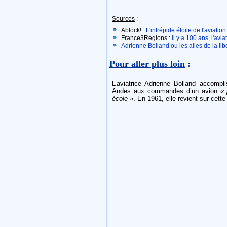
Sources
:
Ablock! :
L'intrépide étoile de l'aviatio
France3Régions :
Il y a 100 ans, l'avi
Adrienne Bolland ou les ailes de la li
Pour aller plus loin
:
L’aviatrice Adrienne Bolland accomplis
Andes aux commandes d’un avion
« 
école »
. En 1961, elle revient sur cette