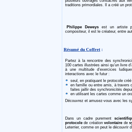
plusieurs ouvrages consacrés aux lien
traditions primordiales. Il a créé un pr
Philippe Deweys
est un artiste po
compositeur, il est le créateur, entre a
Résumé du Coffret
:
Partez à la rencontre des synchronic
100 cartes illustrées ainsi qu’un livr
à une multitude d’exercices ludique
interactions avec le futur :
seul, en pratiquant le protocole cré
en famille ou entre amis, à travers d
faites jaillir des synchronicités depu
en utilisant les cartes comme un ora
Découvrez et amusez-vous avec les sy
Dans un cadre purement
scientifiq
protocole
de création
volontaire
de
s
Leterrier, comme on peut le découvrir 