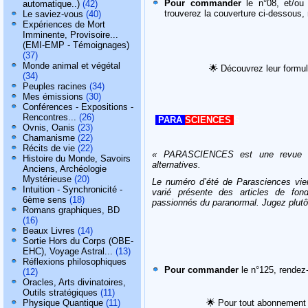
Pour commander
le n°08, et/ou 
automatique..)
(42)
trouverez la couverture ci-dessous,
Le saviez-vous
(40)
Expériences de Mort
Imminente, Provisoire...
(EMI-EMP - Témoignages)
(37)
Monde animal et végétal
🌟
Découvrez leur formu
(34)
Peuples racines
(34)
Mes émissions
(30)
Conférences - Expositions -
Rencontres...
(26)
PARA
SCIENCES
S
Ovnis, Oanis
(23)
Chamanisme
(22)
Récits de vie
(22)
« PARASCIENCES est une revue qua
Histoire du Monde, Savoirs
alternatives.
Anciens, Archéologie
Mystérieuse
(20)
Le numéro d’été de Parasciences vie
Intuition - Synchronicité -
varié présente des articles de fon
6ème sens
(18)
passionnés du paranormal. Jugez plut
Romans graphiques, BD
(16)
Beaux Livres
(14)
Sortie Hors du Corps (OBE-
EHC), Voyage Astral...
(13)
Réflexions philosophiques
Pour commander
le n°125, rendez
(12)
Oracles, Arts divinatoires,
Outils stratégiques
(11)
Physique Quantique
(11)
🌟
Pour tout abonnement 