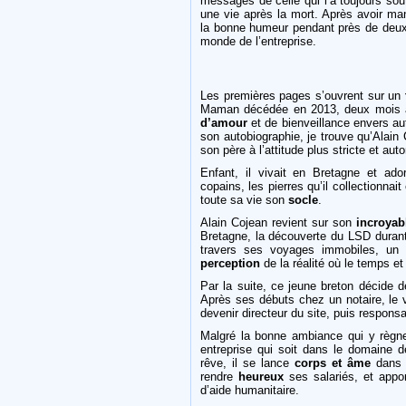
messages de celle qui l’a toujours soute
une vie après la mort. Après avoir man
la bonne humeur pendant près de deux 
monde de l’entreprise.
Les premières pages s’ouvrent sur un
Maman décédée en 2013, deux mois 
d’amour
et de bienveillance envers autr
son autobiographie, je trouve qu’Alain
son père à l’attitude plus stricte et autor
Enfant, il vivait en Bretagne et ador
copains, les pierres qu’il collectionna
toute sa vie son
socle
.
Alain Cojean revient sur son
incroyab
Bretagne, la découverte du LSD durant
travers ses voyages immobiles, un 
perception
de la réalité où le temps et
Par la suite, ce jeune breton décide d
Après ses débuts chez un notaire, le 
devenir directeur du site, puis respo
Malgré la bonne ambiance qui y règne,
entreprise qui soit dans le domaine de
rêve, il se lance
corps et âme
dans 
rendre
heureux
ses salariés, et appo
d’aide humanitaire.