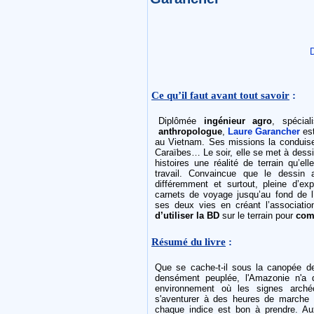
D
Ce qu’il faut avant tout savoir
:
Diplômée
ingénieur agro
, spécial
anthropologue
,
Laure Garancher
est
au Vietnam. Ses missions la conduise
Caraïbes… Le soir, elle se met à dess
histoires une réalité de terrain qu’e
travail. Convaincue que le dessin 
différemment et surtout, pleine d’ex
carnets de voyage jusqu’au fond de l’
ses deux vies en créant l’associati
d’utiliser la BD
sur le terrain pour
com
Résumé du livre
:
Que se cache-t-il sous la canopée de
densément peuplée, l'Amazonie n'a
environnement où les signes archéo
s'aventurer à des heures de marche e
chaque indice est bon à prendre. Au