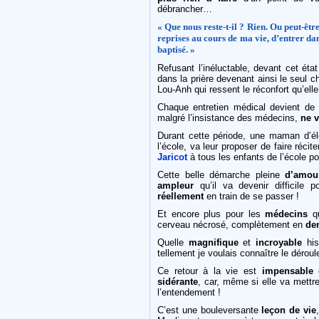
débrancher…
« Que nous reste-t-il ? Rien. Ou peut-êtr
reprises au cours de ma vie, d’entrer dan
baptisé. »
Refusant l’inéluctable, devant cet éta
dans la prière devenant ainsi le seul 
Lou-Anh qui ressent le réconfort qu’elle
Chaque entretien médical devient de 
malgré l’insistance des médecins,
ne v
Durant cette période, une maman d’élè
l’école, va leur proposer de faire récit
Jaricot
à tous les enfants de l’école po
Cette belle démarche pleine
d’amou
ampleur
qu’il va devenir difficile p
réellement
en train de se passer !
Et encore plus pour les
médecins
qu
cerveau nécrosé, complètement en
den
Quelle
magnifique
et
incroyable
hist
tellement je voulais connaître le dérou
Ce retour à la vie est
impensable
e
sidérante
, car, même si elle va mettr
l’entendement !
C’est une bouleversante
leçon de vie