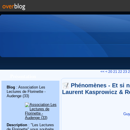
10
<<
<
20
21
22
23
2
Présentation
Phénomènes - Et si not
Blog
: Association Les
Laurent Kasprowicz & R
Lectures de Florinette -
Audenge (33)
Guy
Description
: "Les Lectures
de Florinette" vous souhaite