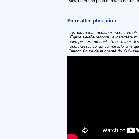
Mayline et son papa à travers ce très 
Pour aller plus loin
:
Les examens médicaux sont formels, 
l'Église a-t-elle reconnu le caractère 
ouvrage, Emmanuel Tran relate l
reconnaissance de ce miracle afin qu
Jaricot, figure de la charité du XIX
sièc
e