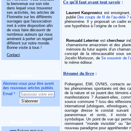
Ce qu'il faut avant tout savoir
:
la bienvenue sur son site
dans lequel vous trouverez
ses activités, les articles de
Laurent Kasprowicz
est enseignant
Florinette sur les différents
publié
Des coups de fil de l’au-delà ?
e
ouvrages que l'association
phénomène. Il y proposait un cadre exp
met à votre disposition afin
une hypothèse à l’origine de ce livre.
de vous faire découvrir de
nombreux auteurs qui nous
amènent à porter un regard
Romuald Leterrier
est
chercheur
in
différent sur notre monde.
chamanisme amazonien et des plantes 
Bonne visite à tous !
mémoire du futur auprès d’un chaman s
concept de la rétrocausalité sous ses
Contact
Jocelin Morisson, de
Se souvenir de l’
le même éditeur.
Résumé du livre
:
Newsletter
Abonnez-vous pour être averti
Poltergeist, EMI, OVNIS, contacts av
des nouveaux articles publiés.
les phénomènes spontanés ont des carac
de la nature et se jouent des témoins 
Email
manifestations ? Auraient-elles, comm
source commune ? Issu des réflexions d
international (ufologues, ethnologues,
ouvrage dresse le constat suivant 
paranormaux et ovnis, il existe 
symbolique. Un point de vue qui permet
Suivez-moi
nommaient "monde invisible" ou "â
nouveau paradigme pour appréhender not
Suivez-moi sur