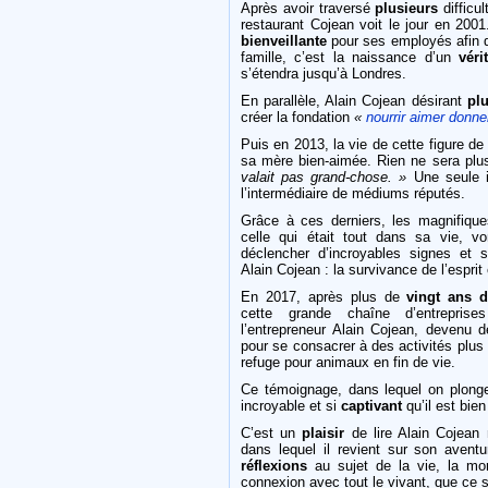
Après avoir traversé
plusieurs
difficul
restaurant Cojean voit le jour en 2001
bienveillante
pour ses employés afin qu
famille, c’est la naissance d’un
véri
s’étendra jusqu’à Londres.
En parallèle, Alain Cojean désirant
pl
créer la fondation
«
nourrir aimer donne
Puis en 2013, la vie de cette figure de
sa mère bien-aimée. Rien ne sera p
valait pas grand-chose. »
Une seule id
l’intermédiaire de médiums réputés.
Grâce à ces derniers, les magnifiqu
celle qui était tout dans sa vie, v
déclencher d’incroyables signes et s
Alain Cojean : la survivance de l’espri
En 2017, après plus de
vingt ans
d
cette grande chaîne d’entreprise
l’entrepreneur Alain Cojean, devenu d
pour se consacrer à des activités plus
refuge pour animaux en fin de vie.
Ce témoignage, dans lequel on plon
incroyable et si
captivant
qu’il est bien 
C’est un
plaisir
de lire Alain Cojean 
dans lequel il revient sur son avent
réflexions
au sujet de la vie, la mor
connexion avec tout le vivant, que ce 