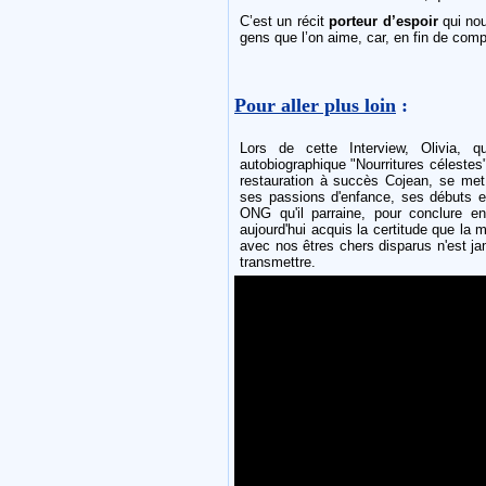
C’est un récit
porteur d’espoir
qui nou
gens que l’on aime, car, en fin de comp
Pour aller plus loin
:
Lors de cette Interview, Olivia, q
autobiographique "Nourritures célestes
restauration à succès Cojean, se met
ses passions d'enfance, ses débuts et
ONG qu'il parraine, pour conclure en
aujourd'hui acquis la certitude que la m
avec nos êtres chers disparus n'est ja
transmettre.