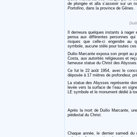
de plongée et alla s’asseoir sur un 
Portofino
, dans la province de Gênes.
Duil
Il demeura quelques instants à nager et
pensa aux différentes personnes qui t
risques que celle-ci engendre au quo
symbole, aucune stèle pour toutes ce
Duilio Marcante exposa son projet au pr
Costa, aux autorités religieuses et reç
fameuse statue du Christ des Abysses
Ce fut le 22 août 1954, avec le concou
déposée à 17 mètres de profondeur, près
La statue des Abysses représente donc 
levée vers la surface de l’eau en sign
LE symbole et le monument dédié à tou
Après la mort de Duilio Marcante, un
piédestal du Christ.
Chaque année, le dernier samedi du m