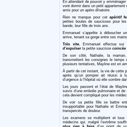
En attendant de pouvoir y emménager av
vont dormir dans un petit appartement 
amis pour un apéro dînatoire.
Rien ne manque pour cet
apéritif fe
petites boules de saucisses pour les 
bande, leur fille de trois ans.
Emmanuel s’apprête à déboucher une
arrive, tenant sa gorge entre ses mains.
Très vite
, Emmanuel effectue sur
d’expulser
la petite saucisse
coincée
De son côté, Nathalie, la maman,
transmettent les consignes le temps d’
plusieurs tentatives, Mayline est en arr
À partir de cet instant, la vie de cette 
après qu’un pompier ait réussi à lu
d’urgence à l’hôpital où elle sombre d
Les jours passent et l’état de Mayli
suivis d’une embolie pulmonaire et de
cela devient compliqué pour les médeci
De voir sa petite fille se battre e
insupportable pour Nathalie et Emma
transpercés de douleur.
Les examens se multiplient et tous 
médecins qui, malgré l’extrême souffra
plus rien à faire
d’un point de vue