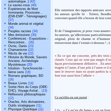
automatique..)
(42)
Le saviez-vous
(40)
Expériences de Mort
Elle entretient des rapports amicaux ave
Imminente, Provisoire...
les auteurs qu'elle lit : Tolstoï, Sten
(EMI-EMP - Témoignages)
converser quand elle a besoin de leur conse
(37)
Monde animal et végétal
(34)
Et de l’imagination, je peux vous assurer 
Peuples racines
(34)
les auteurs, qu’affectionne particulièremen
Mes émissions
(30)
Conférences - Expositions -
original, plein de charme et d’humour 
Rencontres...
(26)
retrouveront dans l’extrait ci-dessous ! ;-)
Ovnis, Oanis
(23)
Chamanisme
(22)
Récits de vie
(22)
« En ce qui me concerne, près des trois 
Histoire du Monde, Savoirs
classés. Ceux qui ne sont pas rangés d’u
Anciens, Archéologie
façon provisoirement définitive…En attend
Mystérieuse
(20)
étagère à l’autre, d’une pile à l’autre et il
Intuition - Synchronicité -
sans le trouver mais en ayant parfois la s
6ème sens
(18)
font tout aussi bien l’affaire
»
Romans graphiques, BD
(16)
Beaux Livres
(14)
Sortie Hors du Corps (OBE-
EHC), Voyage Astral...
(13)
Réflexions philosophiques
Ce qu'elles en ont pensé
:
(12)
Oracles, Arts divinatoires,
Outils stratégiques
(11)
Physique Quantique
(11)
Lily
: « Ce qu’en dit James » est un livre t