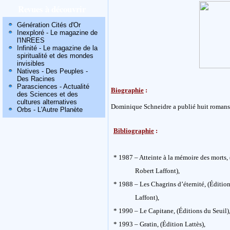
Revues à découvrir
Génération Cités d'Or
Inexploré - Le magazine de
l'INREES
Infinité - Le magazine de la
spiritualité et des mondes
invisibles
Natives - Des Peuples -
Des Racines
Parasciences - Actualité
Biographie
:
des Sciences et des
cultures alternatives
Dominique Schneidre a publié huit romans 
Orbs - L'Autre Planète
Bibliographie
:
* 1987 – Atteinte à la mémoire des morts,
Robert Laffont),
* 1988 – Les Chagrins d’éternité, (Éditio
Laffont),
* 1990 – Le Capitane, (Éditions du Seuil)
* 1993 – Gratin, (Édition Lattès),