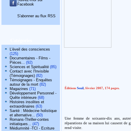
Facebook
S'abonner au flux RSS
Catégories
L'éveil des consciences
(125)
Documentaires - Films -
Pièces...
(92)
Sciences et Spiritualité
(85)
Contact avec l'Invisible
(Témoignages)
(82)
Témoignages - Enquêtes
autour de la mort
(82)
Éditions
Seuil
, février 2007, 174 pages.
Magazines
(71)
Développement Personnel -
Quête intérieure
(68)
Histoires insolites et
extraordinaires
(63)
Santé : Médecine holistique
et alternative...
(50)
Une femme de soixante-dix ans, autref
Romans-Thriller-contes
réparations de sa maison lui causent de gr
initiatiques...
(47)
rend visite.
Médiumnité -TCI - Ecriture