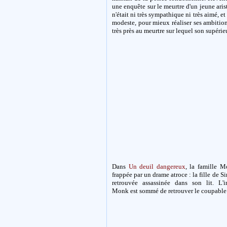
une enquête sur le meurtre d'un jeune arist
n'était ni très sympathique ni très aimé, et
modeste, pour mieux réaliser ses ambitions
très près au meurtre sur lequel son supérieu
Dans
Un deuil dangereux
, la famille M
frappée par un drame atroce : la fille de S
retrouvée assassinée dans son lit. L'i
Monk est sommé de retrouver le coupable a