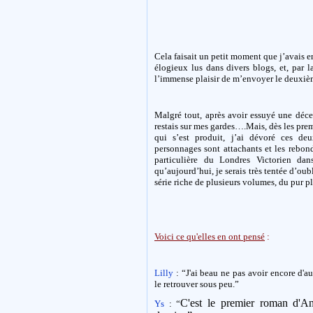
Cela faisait un petit moment que j’avais en
élogieux lus dans divers blogs, et, par l
l’immense plaisir de m’envoyer le deuxièm
Malgré tout, après avoir essuyé une déce
restais sur mes gardes….Mais, dès les prem
qui s’est produit, j’ai dévoré ces de
personnages sont attachants et les rebon
particulière du Londres Victorien da
qu’aujourd’hui, je serais très tentée d’oub
série riche de plusieurs volumes, du pur pla
Voici ce qu'elles en ont pensé
:
Lilly
: “J'ai beau ne pas avoir encore d'
le retrouver sous peu.”
C'est le premier roman d'An
Ys
: “