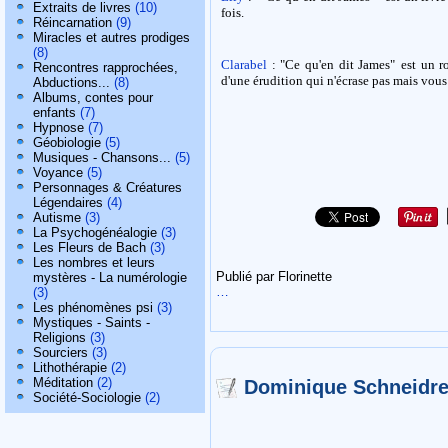
Extraits de livres
(10)
fois.
Réincarnation
(9)
Miracles et autres prodiges
(8)
Clarabel
: "Ce qu'en dit James"
est un r
Rencontres rapprochées,
d'une érudition qui n'écrase pas mais vous
Abductions...
(8)
Albums, contes pour
enfants
(7)
Hypnose
(7)
Géobiologie
(5)
Musiques - Chansons...
(5)
Voyance
(5)
Personnages & Créatures
Légendaires
(4)
Autisme
(3)
La Psychogénéalogie
(3)
Les Fleurs de Bach
(3)
Les nombres et leurs
Publié par Florinette
mystères - La numérologie
…
(3)
Les phénomènes psi
(3)
Mystiques - Saints -
Religions
(3)
Sourciers
(3)
Lithothérapie
(2)
Méditation
(2)
Dominique Schneidr
Société-Sociologie
(2)