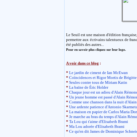
Le Seuil est une maison d'édition française,
permettre aux écrivains talentueux de franc
été publiés des autres...
Pour en savoir plus cliquez sur leur logo.
A voir dans ce blog
:
*
Le jardin de ciment de Ian McEwan
*
Coïncidences et Rigor Mortis de Brigitte
*
Seules contre tous de Miriam Katin
*
La baïne de Éric Holder
*
Chaque jour est un adieu d'Alain Rémon
*
Un jeune homme est passé d'Alain Rémo
*
Comme une chanson dans la nuit d'Alai
*
Une ardente patience d'Antonio Skarmet
*
La maison en papier de Carlos Maria D
*
Je marche au bras du temps d'Alain Rém
*
Ta Lou qui t'aime d'Elisabeth Brami
*
Ma Lou adorée d'Elisabeth Brami
*
Ce qu'en dit James de Dominique Schnei