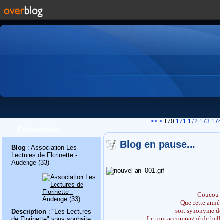
100
110
120
130
140
150
160
<<
<
170
171
172
173
17
Présentation
Blog en pause...
Blog
: Association Les
Lectures de Florinette -
Audenge (33)
Coucou 
Que cette ann
soit synonyme de 
Description
: "Les Lectures
Le tout accompagné de belles
de Florinette" vous souhaite