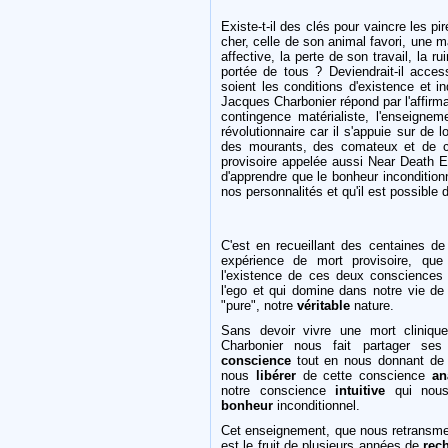
Existe-t-il des clés pour vaincre les pir
cher, celle de son animal favori, une 
affective, la perte de son travail, la ru
portée de tous ? Deviendrait-il acces
soient les conditions d'existence et 
Jacques Charbonier répond par l'affirm
contingence matérialiste, l'enseigne
révolutionnaire car il s'appuie sur d
des mourants, des comateux et de c
provisoire appelée aussi Near Death E
d'apprendre que le bonheur incondition
nos personnalités et qu'il est possible d
C'est en recueillant des centaines 
expérience de mort provisoire, qu
l'existence de ces deux consciences
l'ego et qui domine dans notre vie de
"pure", notre
véritable
nature.
Sans devoir vivre une mort clinique
Charbonier nous fait partager se
conscience
tout en nous donnant d
nous
libérer
de cette conscience
an
notre conscience
intuitive
qui nous 
bonheur
inconditionnel.
Cet enseignement, que nous retransmet
est le fruit de plusieurs années de
rec