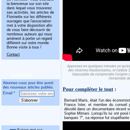
la bienvenue sur son site
dans lequel vous trouverez
ses activités, les articles de
Florinette sur les différents
ouvrages que l'association
met à votre disposition afin
de vous faire découvrir de
nombreux auteurs qui nous
amènent à porter un regard
différent sur notre monde.
Bonne visite à tous !
Contact
Apprenez en quelques minutes ce qu'est 
des réserves fractionnaires, et l'article
Newsletter
impossible de comprendre l'origine d
l'ensemble d
Abonnez-vous pour être averti
des nouveaux articles publiés.
Pour compléter le tout
:
Email
Bernard Maris, était l'un des économis
France Inter, et membre du conseil 
dévoilé dans un documentaire récent su
Sophie Mitriani. Lorsqu’ils lui ont posé 
banques ?", sa réponse fut stupéfiante 
Suivez-moi
Suivez-moi sur