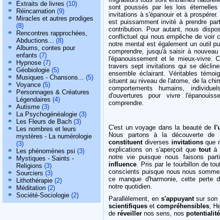
Extraits de livres
(10)
sont poussés par les lois éternelles
Réincarnation
(9)
invitations à s'épanouir et à prospérer.
Miracles et autres prodiges
est puissamment invité à prendre part
(8)
contribution. Pour autant, nous dispos
Rencontres rapprochées,
conflictuel qui nous empêche de voir 
Abductions...
(8)
notre mental est également un outil p
Albums, contes pour
comprendre, jusqu'à saisir à nouveau c
enfants
(7)
l'épanouissement et le mieux-vivre. 
Hypnose
(7)
travers sept invitations qui se déclin
Géobiologie
(5)
ensemble éclairant. Véritables témoi
Musiques - Chansons...
(5)
situent au niveau de l'atome, de la chi
Voyance
(5)
comportements humains, individuel
Personnages & Créatures
d'ouvertures pour vivre l'épanoui
Légendaires
(4)
comprendre.
Autisme
(3)
La Psychogénéalogie
(3)
Les Fleurs de Bach
(3)
C'est un voyage dans la beauté de
l'
Les nombres et leurs
Nous partons à la découverte de s
mystères - La numérologie
constituent
diverses
invitations
que n
(3)
explications on s'aperçoit que
tout
à 
Les phénomènes psi
(3)
notre vie puisque nous faisons part
Mystiques - Saints -
influence
. Pris par le tourbillon de 
Religions
(3)
conscients puisque nous nous somm
Sourciers
(3)
ce manque d'harmonie, cette perte d
Lithothérapie
(2)
notre quotidien.
Méditation
(2)
Société-Sociologie
(2)
Parallèlement, en
s'appuyant
sur son
scientifiques
et
compréhensibles
, H
de
réveiller
nos sens, nos
potentialit