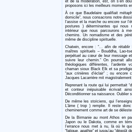
et de la modération, est, on s’en do
proposons ici les meilleurs moments en
À ce que Baudelaire qualifiait métaph
domicile”, nous consacrons notre dossi
l’assise et la marche ou encore sur l’ét
postures ) déterminantes qui nous 
intérieur que nous parcourons à m
chemins. Un nomadisme et des pérégr
même de discipline spirituelle.
Chatwin, encore : “… afin de rétablir 
maîtres spirituels – Bouddha, Lao-tse
perpétuel au cœur de leur message et 
suivre leur chemin.” On pourrait all
théologiques différentes, l’ardente
chaman sioux Black Elk et sa prodigi
“aux crinières d’éclair” ; ou enco
Jacques Lacarrière mit magistralement
Reprenant la route qui lui permettait “
et conteur inépuisable écrivait ai
Déconditionner sa naissance. Oublier s
De même les stoïciens, qui l’enseigna
L’âme ( trop ) remplie. Il reste don
cheminement comme art de se délester
De la Birmanie au mont Athos en passa
Japon ou le Dakota, comme en témoi
l’errance nous met à nu, là où le qu
“fatigue, apathie” et jusqu’au “dégoût 