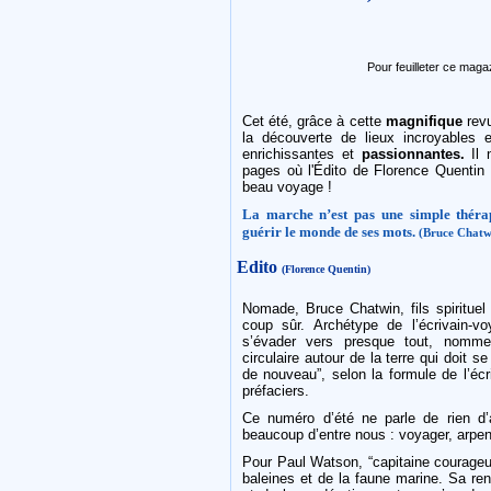
Pour feuilleter ce maga
Cet été, grâce à cette
magnifique
revu
la découverte de lieux incroyables 
enrichissantes et
passionnantes.
Il 
pages où l'Édito de Florence Quentin 
beau voyage !
La marche n’est pas une simple thérap
guérir le monde de ses mots.
(Bruce Chatw
Edito
(Florence Quentin)
Nomade, Bruce Chatwin, fils spiritue
coup sûr. Archétype de l’écrivain-v
s’évader vers presque tout, nomme
circulaire autour de la terre qui doit 
de nouveau”, selon la formule de l’éc
préfaciers.
Ce numéro d’été ne parle de rien d’
beaucoup d’entre nous : voyager, arpent
Pour Paul Watson, “capitaine courageux
baleines et de la faune marine. Sa ren