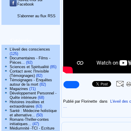
Facebook
S'abonner au flux RSS
Catégories
L'éveil des consciences
(125)
Documentaires - Films -
Pièces...
(92)
Sciences et Spiritualité
(85)
Contact avec l'Invisible
(Témoignages)
(82)
Témoignages - Enquêtes
autour de la mort
(82)
Magazines
(71)
Développement Personnel -
Quête intérieure
(68)
Publié par Florinette
dans
L'éveil des
Histoires insolites et
…
extraordinaires
(63)
Santé : Médecine holistique
et alternative...
(50)
Romans-Thriller-contes
initiatiques...
(47)
Médiumnité -TCI - Ecriture