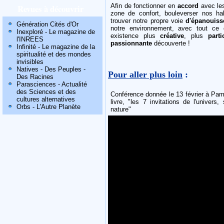
Afin de fonctionner en
accord
avec les
Revues à découvrir
zone de confort, bouleverser nos ha
trouver notre propre voie
d'épanouis
Génération Cités d'Or
notre environnement, avec tout ce
Inexploré - Le magazine de
existence plus
créative
, plus
parti
l'INREES
passionnante
découverte !
Infinité - Le magazine de la
spiritualité et des mondes
invisibles
Natives - Des Peuples -
Pour aller plus loin
:
Des Racines
Parasciences - Actualité
des Sciences et des
Conférence donnée le 13 février à Pami
cultures alternatives
livre, "les 7 invitations de l'univers
Orbs - L'Autre Planète
nature"