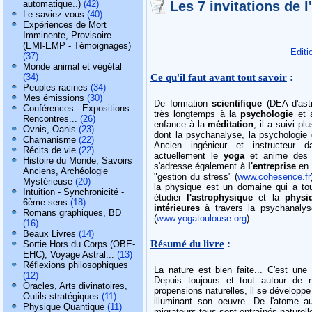
Les 7 invitations de l
automatique..)
(42)
Le saviez-vous
(40)
Expériences de Mort
Imminente, Provisoire...
(EMI-EMP - Témoignages)
Editi
(37)
Monde animal et végétal
Ce qu'il faut avant tout savoir
:
(34)
Peuples racines
(34)
Mes émissions
(30)
De formation
scientifique
(DEA d'ast
Conférences - Expositions -
très longtemps à la
psychologie
et a
Rencontres...
(26)
enfance à la
méditation
, il a suivi p
Ovnis, Oanis
(23)
dont la psychanalyse, la psychologie 
Chamanisme
(22)
Ancien ingénieur et instructeur da
Récits de vie
(22)
actuellement le
yoga
et anime des
Histoire du Monde, Savoirs
s'adresse également à
l'entreprise
en 
Anciens, Archéologie
"gestion du stress" (
www.cohesence.fr
Mystérieuse
(20)
la physique est un domaine qui a tou
Intuition - Synchronicité -
étudier
l'astrophysique
et la
physi
6ème sens
(18)
intérieures
à travers la psychanalyse
Romans graphiques, BD
(
www.yogatoulouse.org
).
(16)
Beaux Livres
(14)
Résumé du livre
:
Sortie Hors du Corps (OBE-
EHC), Voyage Astral...
(13)
Réflexions philosophiques
La nature est bien faite... C'est une
(12)
Depuis toujours et tout autour de n
Oracles, Arts divinatoires,
propensions naturelles, il se développe
Outils stratégiques
(11)
illuminant son oeuvre. De l'atome a
Physique Quantique
(11)
migrateurs tous sont entraînés naturell