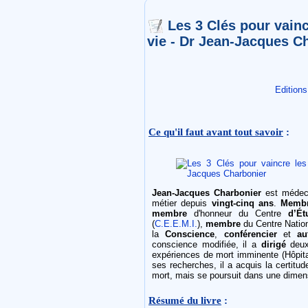
Les 3 Clés pour vainc
vie - Dr Jean-Jacques C
Editions
Ce qu'il faut avant tout savoir
:
Jean-Jacques Charbonier
est méde
métier depuis
vingt-cinq ans
.
Memb
membre
d'honneur du Centre
d’Ét
(
C.E.E.M.I.
),
membre
du Centre Natio
la
Conscience
,
conférencier
et
au
conscience modifiée, il a
dirigé
deu
expériences de mort imminente (Hôpita
ses recherches, il a acquis la certitu
mort, mais se poursuit dans une dimens
Résumé du livre
: