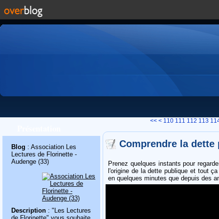
100
<<
<
110
111
112
113
11
Présentation
Comprendre la dette 
Blog
: Association Les
Lectures de Florinette -
Audenge (33)
Prenez quelques instants pour regarder
l'origine de la dette publique et tout 
en quelques minutes que depuis des an
Description
: "Les Lectures
de Florinette" vous souhaite