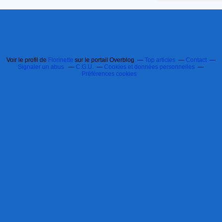
Voir le profil de
Florinette
sur le portail Overblog
Top articles
Contact
Signaler un abus
C.G.U.
Cookies et données personnelles
Préférences cookies