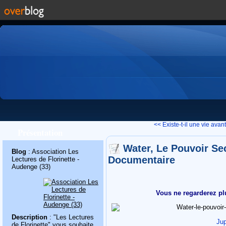
<< Existe-t-il une vie avant.
Présentation
Water, Le Pouvoir Sec
Blog
: Association Les
Documentaire
Lectures de Florinette -
Audenge (33)
Vous ne regarderez pl
Description
: "Les Lectures
Jup
de Florinette" vous souhaite