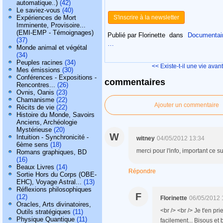
automatique..)
(42)
Le saviez-vous
(40)
Expériences de Mort
S'inscrire à la newsletter
Imminente, Provisoire...
(EMI-EMP - Témoignages)
Publié par Florinette
dans
Documentaire
(37)
…
Monde animal et végétal
(34)
Peuples racines
(34)
<< Existe-t-il une vie avant.
Mes émissions
(30)
Conférences - Expositions -
commentaires
Rencontres...
(26)
Ovnis, Oanis
(23)
Chamanisme
(22)
Ajouter un commentaire
Récits de vie
(22)
Histoire du Monde, Savoirs
Anciens, Archéologie
Mystérieuse
(20)
W
Intuition - Synchronicité -
witney
04/05/2012 13:34
6ème sens
(18)
merci pour l'info, important ce su
Romans graphiques, BD
(16)
Beaux Livres
(14)
Répondre
Sortie Hors du Corps (OBE-
EHC), Voyage Astral...
(13)
Réflexions philosophiques
F
(12)
Florinette
06/05/2012 
Oracles, Arts divinatoires,
<br /> <br /> Je t'en pr
Outils stratégiques
(11)
Physique Quantique
(11)
facilement... Bisous et 