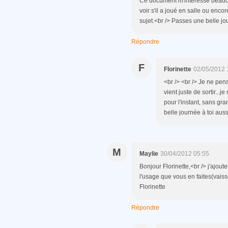
Ce document m'intéresse beauco
voir s'il a joué en salle ou encor
sujet.<br /> Passes une belle jo
Répondre
F
Florinette
02/05/2012 
<br /> <br /> Je ne pens
vient juste de sortir..
pour l'instant, sans gr
belle journée à toi aussi
M
Maylie
30/04/2012 05:55
Bonjour Florinette,<br /> j'ajout
l'usage que vous en faites(vaiss
Florinette
Répondre