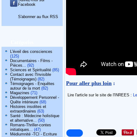
Facebook
S'abonner au flux RSS
Catégories
L'éveil des consciences
(125)
Documentaires - Films -
Pièces...
(92)
Sciences et Spiritualité
(85)
Contact avec l'Invisible
(Témoignages)
(82)
Pour aller plus loin
:
Témoignages - Enquêtes
autour de la mort
(82)
Magazines
(71)
Lire l'article sur le site de l'INREES :
Le
Développement Personnel -
Quête intérieure
(68)
Histoires insolites et
extraordinaires
(63)
Santé : Médecine holistique
et alternative...
(50)
Romans-Thriller-contes
initiatiques...
(47)
Médiumnité -TCI - Ecriture