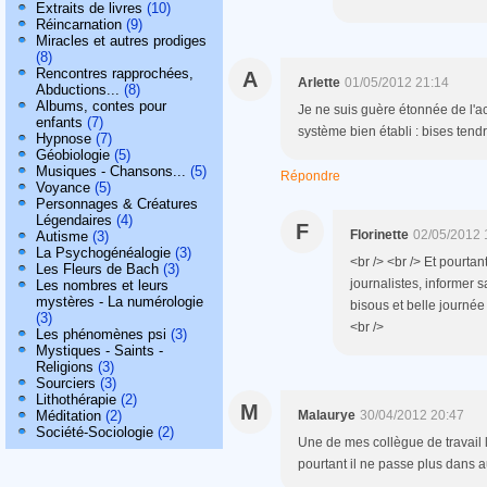
Extraits de livres
(10)
Réincarnation
(9)
Miracles et autres prodiges
(8)
Rencontres rapprochées,
A
Arlette
01/05/2012 21:14
Abductions...
(8)
Albums, contes pour
Je ne suis guère étonnée de l'ac
enfants
(7)
système bien établi : bises tendr
Hypnose
(7)
Géobiologie
(5)
Musiques - Chansons...
(5)
Répondre
Voyance
(5)
Personnages & Créatures
Légendaires
(4)
F
Florinette
02/05/2012 
Autisme
(3)
La Psychogénéalogie
(3)
<br /> <br /> Et pourtan
Les Fleurs de Bach
(3)
journalistes, informer sa
Les nombres et leurs
mystères - La numérologie
bisous et belle journée A
(3)
<br />
Les phénomènes psi
(3)
Mystiques - Saints -
Religions
(3)
Sourciers
(3)
Lithothérapie
(2)
M
Méditation
(2)
Malaurye
30/04/2012 20:47
Société-Sociologie
(2)
Une de mes collègue de travail l'a
pourtant il ne passe plus dans a