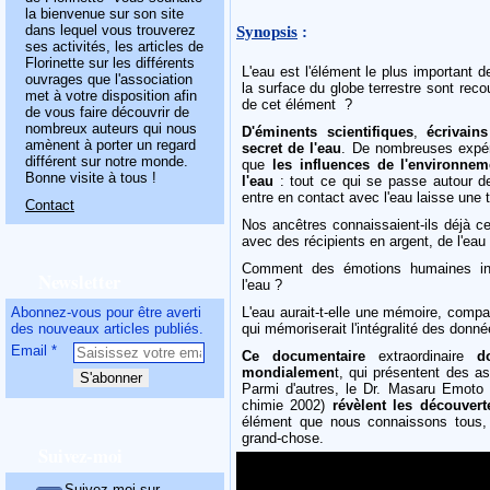
la bienvenue sur son site
Synopsis
:
dans lequel vous trouverez
ses activités, les articles de
Florinette sur les différents
L'eau est l'élément le plus important 
ouvrages que l'association
la surface du globe terrestre sont rec
met à votre disposition afin
de cet élément ?
de vous faire découvrir de
nombreux auteurs qui nous
D'éminents scientifiques
,
écrivains
amènent à porter un regard
secret de l'eau
. De nombreuses expér
différent sur notre monde.
que
les influences de l'environne
Bonne visite à tous !
l'eau
: tout ce qui se passe autour de 
entre en contact avec l'eau laisse une t
Contact
Nos ancêtres connaissaient-ils déjà ce
avec des récipients en argent, de l'eau 
Comment des émotions humaines infl
Newsletter
l'eau ?
Abonnez-vous pour être averti
L'eau aurait-t-elle une mémoire, compa
des nouveaux articles publiés.
qui mémoriserait l'intégralité des donné
Email
Ce documentaire
extraordinaire
d
mondialemen
t, qui présentent des as
Parmi d'autres, le Dr. Masaru Emoto e
chimie 2002)
révèlent les découver
élément que nous connaissons tous,
grand-chose.
Suivez-moi
Suivez-moi sur