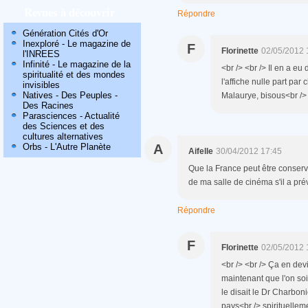
Revues à découvrir
Répondre
Génération Cités d'Or
Inexploré - Le magazine de
F
Florinette
02/05/2012 
l'INREES
Infinité - Le magazine de la
<br /> <br /> Il en a eu 
spiritualité et des mondes
l'affiche nulle part par
invisibles
Natives - Des Peuples -
Malaurye, bisous<br /> <
Des Racines
Parasciences - Actualité
des Sciences et des
cultures alternatives
Orbs - L'Autre Planète
A
Aifelle
30/04/2012 17:45
Que la France peut être conservat
de ma salle de cinéma s'il a pr
Répondre
F
Florinette
02/05/2012 
<br /> <br /> Ça en dev
maintenant que l'on so
le disait le Dr Charbon
pays<br /> spirituellem