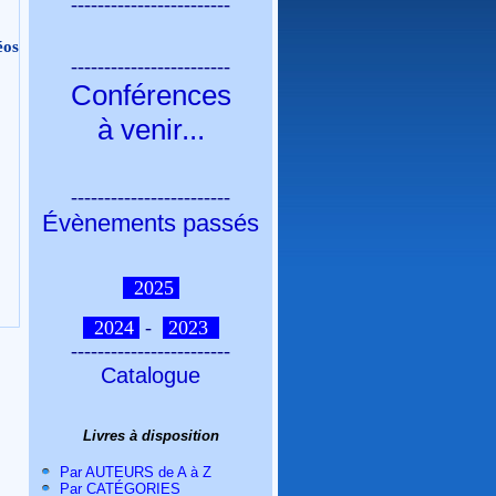
------------------------
éos
------------------------
Conférences
à venir
...
------------------------
Évènements passés
2025
2024
-
2023
------------------------
Catalogue
Livres à disposition
Par AUTEURS de A à Z
Par CATÉGORIES