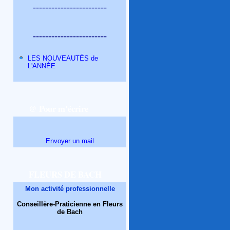
------------------------
------------------------
LES NOUVEAUTÉS de
L'ANNÉE
@ Pour m'écrire
Envoyer un mail
FLEURS DE BACH
Mon activité professionnelle
Conseillère-Praticienne en Fleurs
de Bach