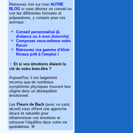
Retrouvez moi sur mon
AUTRE
BLOG
si vous désirez un conseil ou
voir les différentes formules et
préparations, y compris pour vos
animaux :
Conseil personnalisé (à
distance ou à mon domicile)
Composez vous-mêmes votre
flacon
Retrouvez ma gamme d'élixir
floraux prêt à l'emploi !
✨
Et si vos émotions étaient la
clé de votre bien-être ?
Aujourd’hui, il est largement
reconnu que de nombreux
symptômes physiques trouvent leur
origine dans un déséquilibre
émotionnel.
Les
Fleurs de Bach
(avec ou sans
alcool) vous offrent une approche
douce et naturelle pour
réharmoniser vos émotions et
retrouver l’équilibre dans votre vie
quotidienne. 🌸