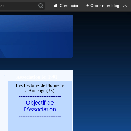
Connexion
+
Créer mon blog
Association loi 1901
Les Lectures de Florinette
à Audenge (33)
------------------------
Objectif de
l'Association
------------------------