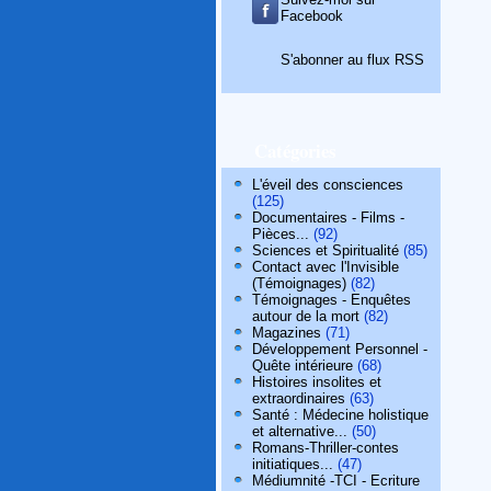
Facebook
S'abonner au flux RSS
Catégories
L'éveil des consciences
(125)
Documentaires - Films -
Pièces...
(92)
Sciences et Spiritualité
(85)
Contact avec l'Invisible
(Témoignages)
(82)
Témoignages - Enquêtes
autour de la mort
(82)
Magazines
(71)
Développement Personnel -
Quête intérieure
(68)
Histoires insolites et
extraordinaires
(63)
Santé : Médecine holistique
et alternative...
(50)
Romans-Thriller-contes
initiatiques...
(47)
Médiumnité -TCI - Ecriture