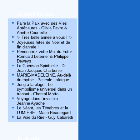
Articles Récents
Faire la Paix avec ses Vies
Antérieures - Olivia Favre &
Anette Courteille
✨ Très belle année à vous ! ✨
Joyeuses fêtes de Noël et de
fin d'année !
Rencontrez votre Moi du Futur -
Romuald Leterrier & Philippe
Deweys
La Guérison Spirituelle - Dr
Jean-Jacques Charbonier
MARIE-MADELEINE, Au-delà
du mythe - Pascale Lafargue
Jung à la plage : Le
symbolisme universel dans un
transat - Chantal Motto
Voyage dans l'invisible -
Jeanne Ayache
Le Néant, les Ténèbres et la
LUMIÈRE - Mario Beauregard
La Voie du Rire - Guy Cabaretti
Recherche