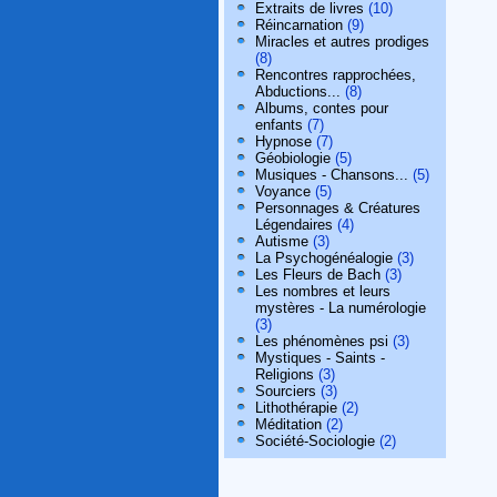
Extraits de livres
(10)
Réincarnation
(9)
Miracles et autres prodiges
(8)
Rencontres rapprochées,
Abductions...
(8)
Albums, contes pour
enfants
(7)
Hypnose
(7)
Géobiologie
(5)
Musiques - Chansons...
(5)
Voyance
(5)
Personnages & Créatures
Légendaires
(4)
Autisme
(3)
La Psychogénéalogie
(3)
Les Fleurs de Bach
(3)
Les nombres et leurs
mystères - La numérologie
(3)
Les phénomènes psi
(3)
Mystiques - Saints -
Religions
(3)
Sourciers
(3)
Lithothérapie
(2)
Méditation
(2)
Société-Sociologie
(2)