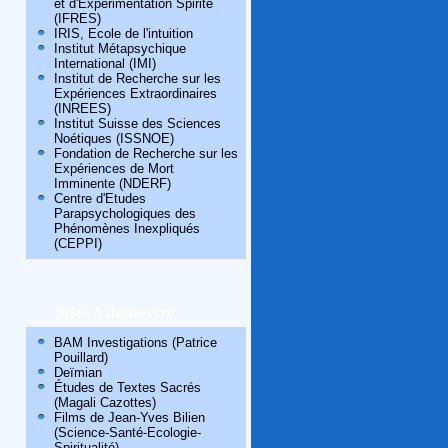
et d'Expérimentation Spirite
(IFRES)
IRIS, Ecole de l'intuition
Institut Métapsychique
International (IMI)
Institut de Recherche sur les
Expériences Extraordinaires
(INREES)
Institut Suisse des Sciences
Noétiques (ISSNOE)
Fondation de Recherche sur les
Expériences de Mort
Imminente (NDERF)
Centre d'Etudes
Parapsychologiques des
Phénomènes Inexpliqués
(CEPPI)
Sites à découvrir
BAM Investigations (Patrice
Pouillard)
Deïmian
Études de Textes Sacrés
(Magali Cazottes)
Films de Jean-Yves Bilien
(Science-Santé-Ecologie-
Spiritualité)