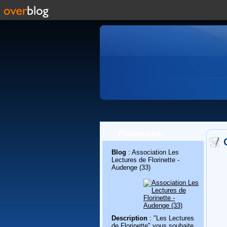
Présentation
Blog
: Association Les
Lectures de Florinette -
Audenge (33)
Description
: "Les Lectures
de Florinette" vous souhaite