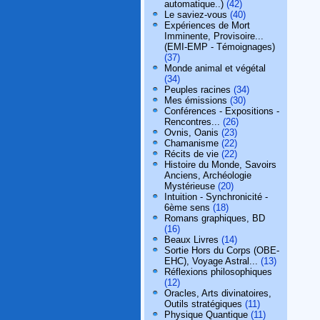
automatique..)
(42)
Le saviez-vous
(40)
Expériences de Mort
Imminente, Provisoire...
(EMI-EMP - Témoignages)
(37)
Monde animal et végétal
(34)
Peuples racines
(34)
Mes émissions
(30)
Conférences - Expositions -
Rencontres...
(26)
Ovnis, Oanis
(23)
Chamanisme
(22)
Récits de vie
(22)
Histoire du Monde, Savoirs
Anciens, Archéologie
Mystérieuse
(20)
Intuition - Synchronicité -
6ème sens
(18)
Romans graphiques, BD
(16)
Beaux Livres
(14)
Sortie Hors du Corps (OBE-
EHC), Voyage Astral...
(13)
Réflexions philosophiques
(12)
Oracles, Arts divinatoires,
Outils stratégiques
(11)
Physique Quantique
(11)