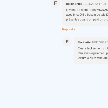
F
fugier annie
13/11/2022 17:25
je viens de relire Henry VIGNAU
avec brio. ON a besoin de tels t
présentes quand on perd un proc
Répondre
F
Florinette
18/11/2022 
C'est effectivement un 
J'en avais également pa
lecture a dû te faire du 