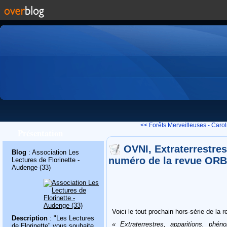
<< Forêts Merveilleuses - Caroli
Présentation
OVNI, Extraterrestre
Blog
: Association Les
numéro de la revue OR
Lectures de Florinette -
Audenge (33)
Voici le tout prochain hors-série de la 
Description
: "Les Lectures
« Extraterrestres, apparitions, phén
de Florinette" vous souhaite