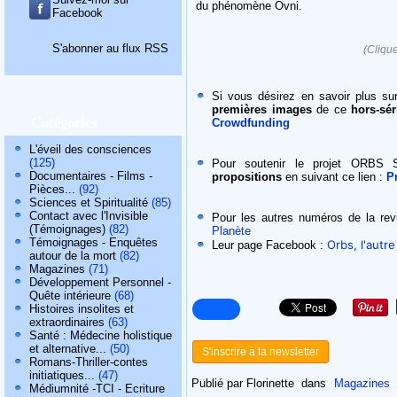
du phénomène Ovni.
Facebook
S'abonner au flux RSS
(Clique
Si vous désirez en savoir plus su
premières images
de ce
hors-sér
Catégories
Crowdfunding
L'éveil des consciences
(125)
Pour soutenir le projet ORBS S
Documentaires - Films -
propositions
en suivant ce lien :
P
Pièces...
(92)
Sciences et Spiritualité
(85)
Contact avec l'Invisible
Pour les autres numéros de la rev
(Témoignages)
(82)
Planète
Témoignages - Enquêtes
Orbs, l'autr
Leur page Facebook :
autour de la mort
(82)
Magazines
(71)
Développement Personnel -
Quête intérieure
(68)
Histoires insolites et
extraordinaires
(63)
Santé : Médecine holistique
et alternative...
(50)
S'inscrire à la newsletter
Romans-Thriller-contes
initiatiques...
(47)
Publié par Florinette
dans
Magazines
Médiumnité -TCI - Ecriture