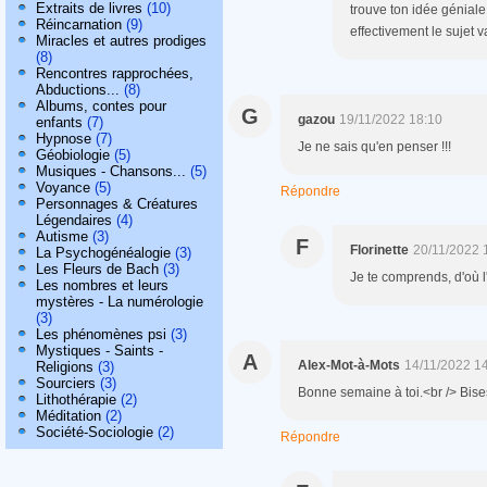
Extraits de livres
(10)
trouve ton idée géniale
Réincarnation
(9)
effectivement le sujet v
Miracles et autres prodiges
(8)
Rencontres rapprochées,
Abductions...
(8)
Albums, contes pour
G
gazou
19/11/2022 18:10
enfants
(7)
Hypnose
(7)
Je ne sais qu'en penser !!!
Géobiologie
(5)
Musiques - Chansons...
(5)
Voyance
(5)
Répondre
Personnages & Créatures
Légendaires
(4)
Autisme
(3)
F
Florinette
20/11/2022 
La Psychogénéalogie
(3)
Les Fleurs de Bach
(3)
Je te comprends, d'où l'i
Les nombres et leurs
mystères - La numérologie
(3)
Les phénomènes psi
(3)
Mystiques - Saints -
A
Alex-Mot-à-Mots
14/11/2022 1
Religions
(3)
Sourciers
(3)
Bonne semaine à toi.<br /> Bise
Lithothérapie
(2)
Méditation
(2)
Société-Sociologie
(2)
Répondre