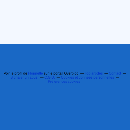
Voir le profil de
Florinette
sur le portail Overblog
Top articles
Contact
Signaler un abus
C.G.U.
Cookies et données personnelles
Préférences cookies