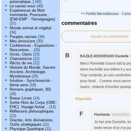
…
automatique..)
(42)
Le saviez-vous
(40)
Expériences de Mort
<< Forêts Merveilleuses - Caroli
Imminente, Provisoire...
(EMI-EMP - Témoignages)
commentaires
(37)
Monde animal et végétal
(34)
Peuples racines
(34)
Ajouter un commentaire
Mes émissions
(30)
Conférences - Expositions -
Rencontres...
(26)
Ovnis, Oanis
(23)
B
BAZILE-REDREGOO Danielle
Chamanisme
(22)
Récits de vie
(22)
Merci Florinette d'avoir fait la 
Histoire du Monde, Savoirs
dans ma boîte aux lettres il y ava
Anciens, Archéologie
Trop contente, je vais confectio
Mystérieuse
(20)
Intuition - Synchronicité -
pour Noël... Comme nous serons 
6ème sens
(18)
mains...histoire d'éveiller quelqu
Romans graphiques, BD
(16)
Beaux Livres
(14)
Répondre
Sortie Hors du Corps (OBE-
EHC), Voyage Astral...
(13)
Réflexions philosophiques
F
Florinette
14/12/2022 
(12)
Oracles, Arts divinatoires,
Je t'en prie Danielle, to
Outils stratégiques
(11)
belle revue et je n'ai p
Physique Quantique
(11)