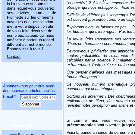
"contactés" ? Aller à la rencontre de
la bienvenue sur son site
étranger qui nous échappe ?… Telle es
dans lequel vous trouverez
ses activités, les articles de
Difficile de différer plus longtemps l
Florinette sur les différents
est souvent présentée comme un Objet 
ouvrages que l'association
met à votre disposition afin
Explorons alors, et faisons ce pas… Qu
de vous faire découvrir de
les humains qui s’interrogent. Pas les a
nombreux auteurs qui nous
La revue Orbs transporte ses lecteu
amènent à porter un regard
d’horizon thématique contemporain, ori
différent sur notre monde.
Bonne visite à tous !
Devons-nous privilégier une approche 
seules probabilités de l’existence d’
Contact
calculées par la science ?
Imaginer d
extraterrestre, l'astrobiologie, ou la xé
Que penser d'ailleurs des messages r
Newsletter
forces étrangères ?
Ce nouveau numéro thématique pro
Abonnez-vous pour être averti
questions qui nous intriguent.
des nouveaux articles publiés.
Sortons les antennes ! Des chercheurs,
Email
réalisateurs de films, des savant
revisiter notre perception des aliens et 
Si comme moi, vous voulez vous 
Suivez-moi
précommandes
sont ouvertes
jusqu'
Voici la bande annonce de ce numéro i
Suivez-moi sur