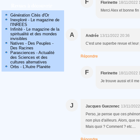
F
Florinette
18/11/2022 
Revues à découvrir
Merci Alex et bonne fin
Génération Cités d'Or
Inexploré - Le magazine de
l'INREES
Infinité - Le magazine de la
A
spiritualité et des mondes
Andrée
13/11/2022 20:36
invisibles
Natives - Des Peuples -
C'est une superbe revue et leur
Des Racines
Parasciences - Actualité
Répondre
des Sciences et des
cultures alternatives
Orbs - L'Autre Planète
F
Florinette
18/11/2022 
Je trouve aussi et il me
J
Jacques Guezenec
13/11/2022
Perso, je pense que ces phénomè
non plus d'ailleurs. Alors, que 
Mais quoi ? Comment ? etc....
Répondre