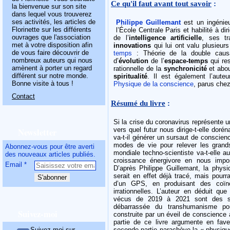
Ce qu'il faut avant tout savoir
:
la bienvenue sur son site
dans lequel vous trouverez
ses activités, les articles de
Philippe Guillemant
est un ingéni
Florinette sur les différents
l’École Centrale Paris et habilité à d
ouvrages que l'association
de l’
intelligence artificielle
, ses t
met à votre disposition afin
innovations
qui lui ont valu plusieur
de vous faire découvrir de
temps
: Théorie de la double caus
nombreux auteurs qui nous
d’
évolution
de l’
espace-temps
qui re
amènent à porter un regard
rationnelle de la
synchronicité
et abou
différent sur notre monde.
spiritualité
. Il est également l’aute
Bonne visite à tous !
Physique de la conscience
, parus che
Contact
Résumé du livre
:
Si la crise du coronavirus représente u
Newsletter
vers quel futur nous dirige-t-elle doré
va-t-il générer un sursaut de conscien
modes de vie pour relever les grand
Abonnez-vous pour être averti
mondiale techno-scientiste va-t-elle a
des nouveaux articles publiés.
croissance énergivore en nous impo
Email
D’après Philippe Guillemant, la physi
serait en effet déjà tracé, mais pour
d’un GPS, en produisant des coïnc
irrationnelles. L’auteur en déduit q
vécus de 2019 à 2021 sont des sig
débarrassée du transhumanisme pou
Suivez-moi
construite par un éveil de conscience 
partie de ce livre argumente en fave
Suivez-moi sur
seconde partie parachève la « physique