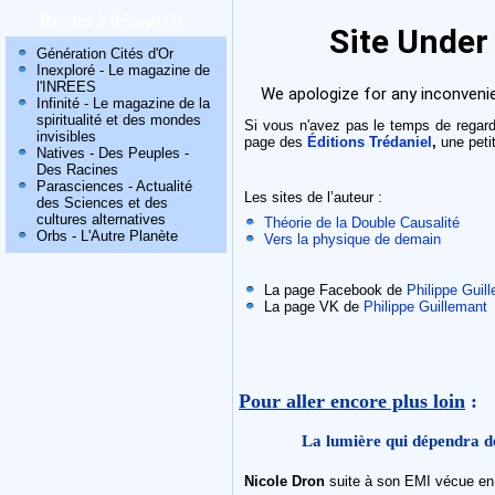
Revues à découvrir
Génération Cités d'Or
Inexploré - Le magazine de
l'INREES
Infinité - Le magazine de la
spiritualité et des mondes
Si vous n'avez pas le temps de regarde
invisibles
page des
Éditions Trédaniel
,
une petit
Natives - Des Peuples -
Des Racines
Parasciences - Actualité
Les sites de l’auteur :
des Sciences et des
cultures alternatives
Théorie de la Double Causalité
Orbs - L'Autre Planète
Vers la physique de demain
La page Facebook de
Philippe Guil
La page VK de
Philippe Guillemant
Pour aller encore plus loin
:
La lumière qui dépendra de
Nicole Dron
suite à son EMI vécue e