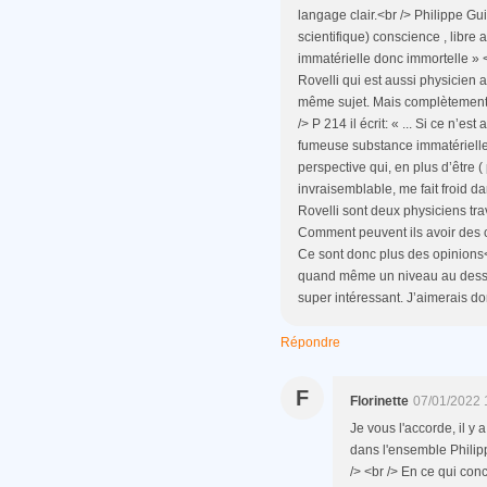
langage clair.<br /> Philippe G
scientifique) conscience , libre a
immatérielle donc immortelle »
Rovelli qui est aussi physicien 
même sujet. Mais complètement d
/> P 214 il écrit: « ... Si ce n’es
fumeuse substance immatérielle q
perspective qui, en plus d’être 
invraisemblable, me fait froid d
Rovelli sont deux physiciens tra
Comment peuvent ils avoir des
Ce sont donc plus des opinions<
quand même un niveau au dessus
super intéressant. J’aimerais do
Répondre
F
Florinette
07/01/2022 
Je vous l'accorde, il y
dans l'ensemble Philipp
/> <br /> En ce qui con