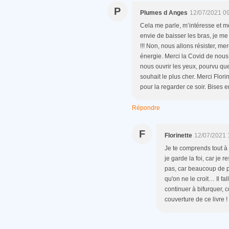
P
Plumes d Anges
12/07/2021 0
Cela me parle, m’intéresse et me
envie de baisser les bras, je me
!!! Non, nous allons résister, me
énergie. Merci la Covid de nous
nous ouvrir les yeux, pourvu 
souhait le plus cher. Merci Flori
pour la regarder ce soir. Bises e
Répondre
F
Florinette
12/07/2021 
Je te comprends tout à f
je garde la foi, car je 
pas, car beaucoup de 
qu'on ne le croit… Il f
continuer à bifurquer, 
couverture de ce livre !