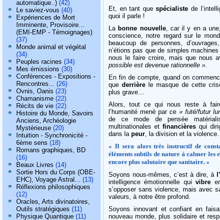
automatique..)
(42)
Et, en tant que
spécialiste
de l’intell
Le saviez-vous
(40)
quoi il parle !
Expériences de Mort
Imminente, Provisoire...
La
bonne nouvelle
, car il y en a un
(EMI-EMP - Témoignages)
conscience, notre regard sur le mon
(37)
beaucoup de personnes, d’ouvrage
Monde animal et végétal
n’étions pas que de simples machines
(34)
nous le faire croire, mais que nous 
Peuples racines
(34)
possible est devenue rationnelle »
.
Mes émissions
(30)
Conférences - Expositions -
En fin de compte,
quand on commence 
Rencontres...
(26)
que
derrière
le masque de cette crise 
Ovnis, Oanis
(23)
plus grave…
Chamanisme
(22)
Alors, tout ce qui nous reste à fa
Récits de vie
(22)
l’humanité mené par ce
« futé/futur l
Histoire du Monde, Savoirs
de ce mode de pensée matérial
Anciens, Archéologie
multinationales et
financières
qui dir
Mystérieuse
(20)
dans la
peur
, la division et la violence.
Intuition - Synchronicité -
6ème sens
(18)
« Il sera alors très instructif de con
Romans graphiques, BD
éléments subtils de nature à calmer les e
(16)
encore plus salutaire que sanitaire. »
Beaux Livres
(14)
Sortie Hors du Corps (OBE-
Soyons nous-mêmes, c’est à dire, à
l
EHC), Voyage Astral...
(13)
intelligence émotionnelle qui
vibre
en
Réflexions philosophiques
s’opposer sans violence, mais avec sa
(12)
valeurs, à notre être profond.
Oracles, Arts divinatoires,
Outils stratégiques
(11)
Soyons innovant et confiant en faisa
Physique Quantique
(11)
nouveau monde, plus solidaire et resp