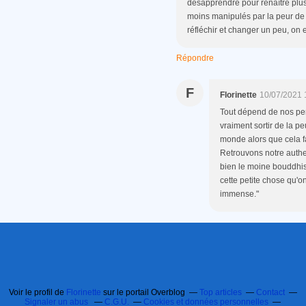
désapprendre pour renaître plus
moins manipulés par la peur de t
réfléchir et changer un peu, on 
Répondre
F
Florinette
10/07/2021 
Tout dépend de nos pens
vraiment sortir de la peu
monde alors que cela fa
Retrouvons notre authen
bien le moine bouddhist
cette petite chose qu'o
immense."
Voir le profil de
Florinette
sur le portail Overblog
Top articles
Contact
Signaler un abus
C.G.U.
Cookies et données personnelles