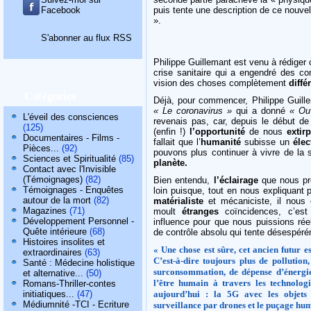
Facebook
puis tente une description de ce nouvel
».
S'abonner au flux RSS
Philippe Guillemant est venu à rédiger 
crise sanitaire qui a engendré des co
vision des choses complètement
diffé
Catégories
Déjà, pour commencer, Philippe Guill
« Le coronavirus »
qui a donné
« Ou
L'éveil des consciences
revenais pas, car, depuis le début de
(125)
(enfin !)
l’opportunité
de nous
extir
Documentaires - Films -
fallait que l’
humanité
subisse un
éle
Pièces...
(92)
pouvons plus continuer à vivre de la 
Sciences et Spiritualité
(85)
planète.
Contact avec l'Invisible
(Témoignages)
(82)
Bien entendu,
l’éclairage
que nous pr
Témoignages - Enquêtes
loin puisque, tout en nous expliquant 
autour de la mort
(82)
matérialiste
et mécaniciste, il nous 
Magazines
(71)
moult
étranges
coïncidences, c’es
Développement Personnel -
influence pour que nous puissions rée
Quête intérieure
(68)
de contrôle absolu qui tente désespéré
Histoires insolites et
« Une chose est sûre, cet ancien futur 
extraordinaires
(63)
C’est-à-dire toujours plus de pollution
Santé : Médecine holistique
surconsommation, de dépense d’énergie 
et alternative...
(50)
l’être humain à travers les technologi
Romans-Thriller-contes
initiatiques...
(47)
aujourd’hui : la 5G avec les objets 
Médiumnité -TCI - Ecriture
surveillance par drones et le puçage hum