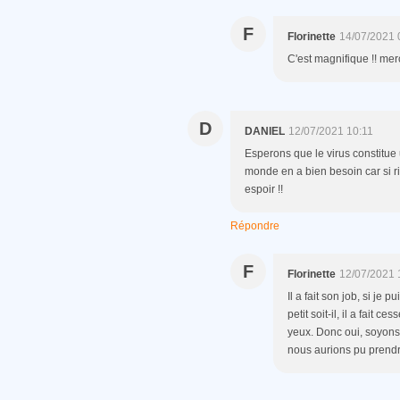
F
Florinette
14/07/2021 
C'est magnifique !! merc
D
DANIEL
12/07/2021 10:11
Esperons que le virus constitue
monde en a bien besoin car si rie
espoir !!
Répondre
F
Florinette
12/07/2021 
Il a fait son job, si je
petit soit-il, il a fait
yeux. Donc oui, soyons 
nous aurions pu prendr