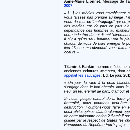
Anne-Marie Lionnet
,
Message de l’au
2007
«
[…] les
médias
vous envahissent a
vous
laissez pas
prendre
au piège
!! 
vous de tout ce “matraquage” qui ne pe
des médias..car..de plus en plus..c’e
dépendance
des hommes au malheur !
cette industrie du soi-disant “divertis
il n’y a qu’un seul bourreau sur la pl
chacun de vous de faire émerger le pou
lieu “d’accuser l’obscurité vous faites su
coeurs
»
T8aminik Rankin
, homme-médecine alg
anciennes ceintures
wampum
, dont c
appelait les sauvages
, Ed. Le jour,
201
« Un jour, la race à la peau blanche
s’engage dans le bon chemin, alors le 
Feu, un feu éternel de paix, d’amour et d
Si nous, peuple naturel de la terre, 
fraternité, nous pourrions peut-êtr
destruction. Pourrions-nous faire en 
deux philosophies diamétralement oppo
de cette puissante nation ? Serait-il po
guidée par le respect de toutes les 
Personnes du Septième Feu ? […] »