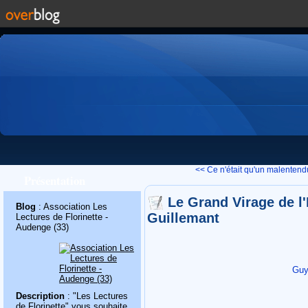
<< Ce n'était qu'un malentendu
Présentation
Le Grand Virage de l
Blog
: Association Les
Guillemant
Lectures de Florinette -
Audenge (33)
Guy
Description
: "Les Lectures
de Florinette" vous souhaite