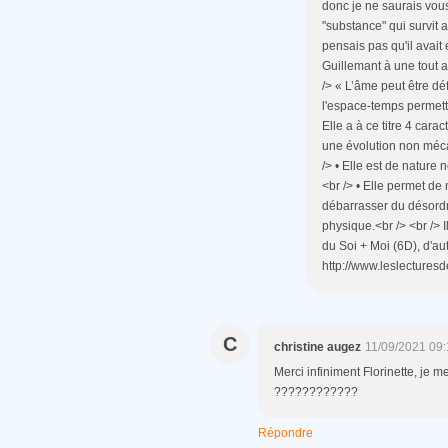
donc je ne saurais vous 
"substance" qui survit a
pensais pas qu'il avait 
Guillemant à une tout a
/> « L’âme peut être dé
l'espace-temps permetta
Elle a à ce titre 4 cara
une évolution non méca
/> • Elle est de nature 
<br /> • Elle permet de
débarrasser du désordre
physique.<br /> <br /> I
du Soi + Moi (6D), d'au
http://www.leslecturesde
C
christine augez
11/09/2021 09:
Merci infiniment Florinette, j
????????????
Répondre