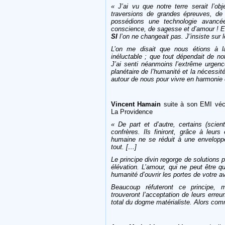
« J’ai vu que notre terre serait l’o
traversions de grandes
épreuves
, de 
possédions une technologie avanc
conscience, de sagesse et
d’amour
! E
SI
l’on ne changeait pas. J’insiste sur le
L’on me disait que nous étions à 
inéluctable ; que tout dépendait de n
J’ai senti néanmoins l’extrême urgen
planétaire
de l’humanité et la nécessité
autour de nous pour vivre en harmonie e
Vincent Hamain
suite à son EMI vé
La Providence
« De part et d’autre, certains (scien
confrères. Ils finiront, grâce à leurs 
humaine
ne se réduit à une envelopp
tout
. […]
Le principe divin regorge de solutions 
élévation. L’amour, qui ne peut être q
humanité d’ouvrir les portes de votre a
Beaucoup
réfuteront
ce principe, m
trouveront
l’acceptation
de leurs erreur
total
du dogme
matérialiste
.
Alors co