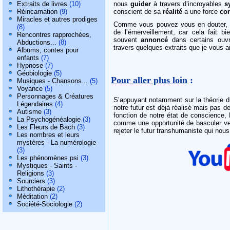
Extraits de livres
(10)
nous
guider
à travers d’incroyables
s
Réincarnation
(9)
conscient de sa
réalité
a une force
con
Miracles et autres prodiges
Comme vous pouvez vous en douter, ce
(8)
de l’émerveillement, car cela fait b
Rencontres rapprochées,
souvent
annoncé
dans certains ouv
Abductions...
(8)
travers quelques extraits que je vous ai
Albums, contes pour
enfants
(7)
Hypnose
(7)
Géobiologie
(5)
Pour aller plus loin
:
Musiques - Chansons...
(5)
Voyance
(5)
Personnages & Créatures
S’appuyant notamment sur la théorie du
Légendaires
(4)
notre futur est déjà réalisé mais pas d
Autisme
(3)
fonction de notre état de conscience, 
La Psychogénéalogie
(3)
comme une opportunité de basculer ver
Les Fleurs de Bach
(3)
rejeter le futur transhumaniste qui nous
Les nombres et leurs
mystères - La numérologie
(3)
Les phénomènes psi
(3)
Mystiques - Saints -
Religions
(3)
Sourciers
(3)
Lithothérapie
(2)
Méditation
(2)
Société-Sociologie
(2)