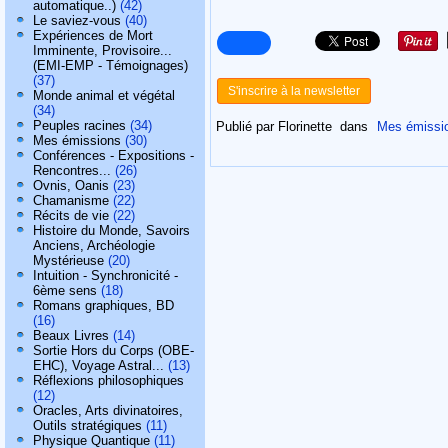
automatique..)
(42)
Le saviez-vous
(40)
Expériences de Mort
Imminente, Provisoire...
(EMI-EMP - Témoignages)
(37)
S'inscrire à la newsletter
Monde animal et végétal
(34)
Peuples racines
(34)
Publié par Florinette
dans
Mes émissi
Mes émissions
(30)
Conférences - Expositions -
Rencontres...
(26)
Ovnis, Oanis
(23)
Chamanisme
(22)
Récits de vie
(22)
Histoire du Monde, Savoirs
Anciens, Archéologie
Mystérieuse
(20)
Intuition - Synchronicité -
6ème sens
(18)
Romans graphiques, BD
(16)
Beaux Livres
(14)
Sortie Hors du Corps (OBE-
EHC), Voyage Astral...
(13)
Réflexions philosophiques
(12)
Oracles, Arts divinatoires,
Outils stratégiques
(11)
Physique Quantique
(11)