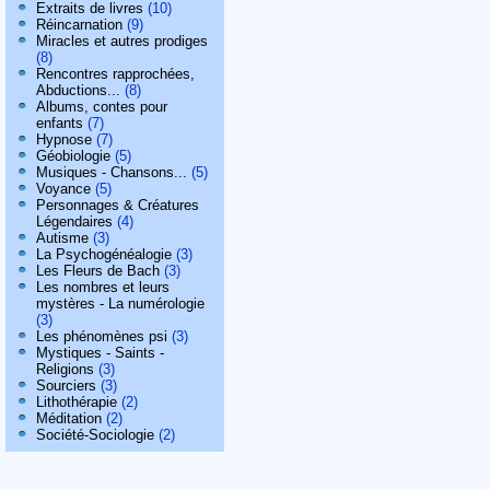
Extraits de livres
(10)
Réincarnation
(9)
Miracles et autres prodiges
(8)
Rencontres rapprochées,
Abductions...
(8)
Albums, contes pour
enfants
(7)
Hypnose
(7)
Géobiologie
(5)
Musiques - Chansons...
(5)
Voyance
(5)
Personnages & Créatures
Légendaires
(4)
Autisme
(3)
La Psychogénéalogie
(3)
Les Fleurs de Bach
(3)
Les nombres et leurs
mystères - La numérologie
(3)
Les phénomènes psi
(3)
Mystiques - Saints -
Religions
(3)
Sourciers
(3)
Lithothérapie
(2)
Méditation
(2)
Société-Sociologie
(2)