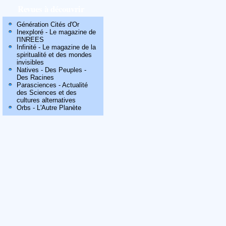
Revues à découvrir
Génération Cités d'Or
Inexploré - Le magazine de
l'INREES
Infinité - Le magazine de la
spiritualité et des mondes
invisibles
Natives - Des Peuples -
Des Racines
Parasciences - Actualité
des Sciences et des
cultures alternatives
Orbs - L'Autre Planète