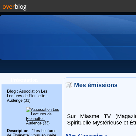
Présentation
Mes émissions
Blog
: Association Les
Lectures de Florinette -
Audenge (33)
Sur Miasme TV (Magazine 
Spirituelle Mystérieuse et É
Description
: "Les Lectures
Mes Causeries :
de Florinette" vous souhaite