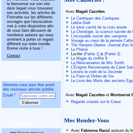
la bienvenue sur son site
dans lequel vous trouverez
Avec
Magali Cazottes
ses activités, les articles de
Florinette sur les différents
Le Cantiques des Cantiques
ouvrages que l'association
Lekha Dodi
met à votre disposition afin
Le sens caché de la croix ansée
de vous faire découvrir de
La Chirologie, la science sacrée de 
nombreux auteurs qui nous
L'incroyable secret des vampires
amènent à porter un regard
Voyage au cœur de la pensée Cath
différent sur notre monde.
The Vampire Diaries -Journal d'un 
Bonne visite à tous !
Le Phénix
Lucifer
(Partie 1)
&
(Partie 2)
Contact
La Magie du chiffre 9
La Réincarnation de Mrs Smith
L'Énigme Renversante du Carré Sat
Levons le voile de la Joconde
Newsletter
Le Paon et l'Arbre de Vie
Le Livre des Morts des anciens Egy
Abonnez-vous pour être averti
des nouveaux articles publiés.
Avec
Magali Cazottes
et
Montserrat 
Email
Regards croisés sur le Coeur
Mes Rendez-Vous
Suivez-moi
Avec
Fabienne Raoul
auteure du l
Suivez-moi sur