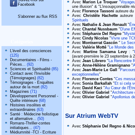
Avec
Marion Le Troquer
"Voyage
Facebook
une illusion" & "L'insoupçonnable réa
Avec
Florence Tassoni
auteure du l
Avec
Christèle Hachette
auteure 
S'abonner au flux RSS
Spirituels
Avec
Nathalie & Jean Renault
"
Éne
Avec
Chantal Nussbaum
"
D'une EM
Avec
Stéphanie Del Regno
"
Mysté
Avec
Cindy Nicolas
"
Vivre une TCH
Catégories
Avec
Montserrat Gasc
ó
n
"
Le Secr
Avec
Valérie Motté
"
Le Monde des
L'éveil des consciences
Avec
Martine Samama Levy
: "
(125)
(avant-première le 23 septembre à 
Documentaires - Films -
Avec
Jean Librero
"
La Rencontre R
Pièces...
(92)
Avec
Anne-Hélène Gramignano
"
A
Sciences et Spiritualité
(85)
Avec
Jean-Marie Le Gall
"
Parcours
Contact avec l'Invisible
exceptionnelles
"
(Témoignages)
(82)
Avec
Florence Contes
"
Ces messag
Témoignages - Enquêtes
Avec
Sonia Barkallah
"
Et si cela v
autour de la mort
(82)
Avec
David Kaci
"
Au Cœur de l'Être
Magazines
(71)
Avec
Olivier Gabriel
"
Architecture
Développement Personnel -
Avec
Olivier Gabriel
"
Apollonius d
Quête intérieure
(68)
Histoires insolites et
extraordinaires
(63)
Santé : Médecine holistique
Sur Atrium WebTV
et alternative...
(50)
Romans-Thriller-contes
Avec
Stéphanie Del Regno & Nic
initiatiques...
(47)
Médiumnité -TCI - Ecriture