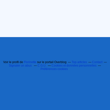
Voir le profil de
Florinette
sur le portail Overblog
Top articles
Contact
Signaler un abus
C.G.U.
Cookies et données personnelles
Préférences cookies