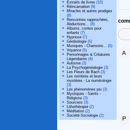
Extraits de livres
(10)
Réincarnation
(9)
Miracles et autres prodiges
(8)
Rencontres rapprochées,
comm
Abductions...
(8)
Albums, contes pour
enfants
(7)
Hypnose
(7)
Géobiologie
(5)
Musiques - Chansons...
(5)
Voyance
(5)
A
Personnages & Créatures
Légendaires
(4)
Autisme
(3)
La Psychogénéalogie
(3)
Les Fleurs de Bach
(3)
Les nombres et leurs
mystères - La numérologie
(3)
Les phénomènes psi
(3)
Mystiques - Saints -
Religions
(3)
Sourciers
(3)
Lithothérapie
(2)
Méditation
(2)
Société-Sociologie
(2)
P