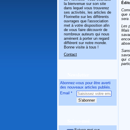
Édit
la bienvenue sur son site
dans lequel vous trouverez
Comm
ses activités, les articles de
que 
Florinette sur les différents
sera
ouvrages que l'association
met à votre disposition afin
Les 
de vous faire découvrir de
Mais
nombreux auteurs qui nous
sava
amènent à porter un regard
encou
différent sur notre monde.
absen
Bonne visite à tous !
Sans
Contact
savoi
qui 
parti
Newsletter
Abonnez-vous pour être averti
des nouveaux articles publiés.
Email
Suivez-moi
Suivez-moi sur