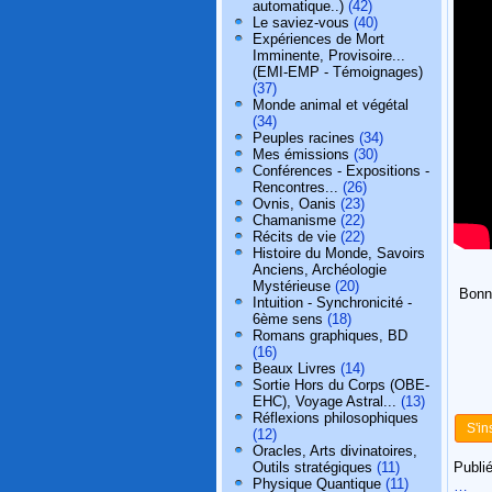
automatique..)
(42)
Le saviez-vous
(40)
Expériences de Mort
Imminente, Provisoire...
(EMI-EMP - Témoignages)
(37)
Monde animal et végétal
(34)
Peuples racines
(34)
Mes émissions
(30)
Conférences - Expositions -
Rencontres...
(26)
Ovnis, Oanis
(23)
Chamanisme
(22)
Récits de vie
(22)
Histoire du Monde, Savoirs
Anciens, Archéologie
Mystérieuse
(20)
Bonne
Intuition - Synchronicité -
6ème sens
(18)
Romans graphiques, BD
(16)
Beaux Livres
(14)
Sortie Hors du Corps (OBE-
EHC), Voyage Astral...
(13)
Réflexions philosophiques
S'in
(12)
Oracles, Arts divinatoires,
Outils stratégiques
(11)
Publié
Physique Quantique
(11)
…