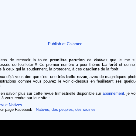
Publish at Calameo
iens de recevoir la toute
première parution
de
Natives
que je me su
essée de feuilleter !! Ce premier numéro a pour thème
La forêt
et donne 
e à ceux qui la soutiennent, la protègent, à ces
gardiens
de la forêt.
eux déjà vous dire que c'est une
très belle revue
, avec de magnifiques phot
llustrations comme vous pouvez le voir ci-dessus en feuilletant ses quelqu
s.
en savoir plus sur cette revue trimestrielle disponible sur
abonnement
, je v
e à vous rendre sur leur site :
evue Natives
eur page Facebook :
Natives, des peuples, des racines