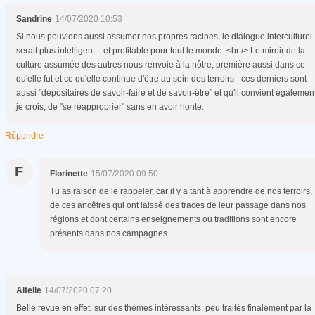
Sandrine
14/07/2020 10:53
Si nous pouvions aussi assumer nos propres racines, le dialogue interculturel
serait plus intelligent... et profitable pour tout le monde. <br /> Le miroir de la
culture assumée des autres nous renvoie à la nôtre, première aussi dans ce
qu'elle fut et ce qu'elle continue d'être au sein des terroirs - ces derniers sont
aussi "dépositaires de savoir-faire et de savoir-être" et qu'il convient également
je crois, de "se réapproprier" sans en avoir honte.
Répondre
F
Florinette
15/07/2020 09:50
Tu as raison de le rappeler, car il y a tant à apprendre de nos terroirs,
de ces ancêtres qui ont laissé des traces de leur passage dans nos
régions et dont certains enseignements ou traditions sont encore
présents dans nos campagnes.
Aifelle
14/07/2020 07:20
Belle revue en effet, sur des thèmes intéressants, peu traités finalement par la