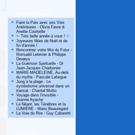
Articles Récents
Faire la Paix avec ses Vies
Antérieures - Olivia Favre &
Anette Courteille
✨ Très belle année à vous ! ✨
Joyeuses fêtes de Noël et de
fin d'année !
Rencontrez votre Moi du Futur -
Romuald Leterrier & Philippe
Deweys
La Guérison Spirituelle - Dr
Jean-Jacques Charbonier
MARIE-MADELEINE, Au-delà
du mythe - Pascale Lafargue
Jung à la plage : Le
symbolisme universel dans un
transat - Chantal Motto
Voyage dans l'invisible -
Jeanne Ayache
Le Néant, les Ténèbres et la
LUMIÈRE - Mario Beauregard
La Voie du Rire - Guy Cabaretti
Recherche