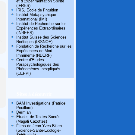
et d'Expérimentation Spirite
(IFRES)
IRIS, Ecole de l'intuition
Institut Métapsychique
International (IMI)
Institut de Recherche sur les
Expériences Extraordinaires
(INREES)
Institut Suisse des Sciences
,
Noétiques (ISSNOE)
Fondation de Recherche sur les
Expériences de Mort
Imminente (NDERF)
Centre d'Etudes
Parapsychologiques des
Phénomènes Inexpliqués
(CEPPI)
Sites à découvrir
BAM Investigations (Patrice
Pouillard)
Deïmian
Études de Textes Sacrés
(Magali Cazottes)
Films de Jean-Yves Bilien
(Science-Santé-Ecologie-
Spiritualité)