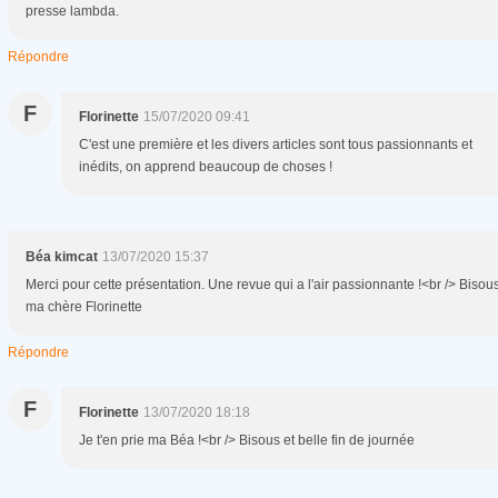
presse lambda.
Répondre
F
Florinette
15/07/2020 09:41
C'est une première et les divers articles sont tous passionnants et
inédits, on apprend beaucoup de choses !
Béa kimcat
13/07/2020 15:37
Merci pour cette présentation. Une revue qui a l'air passionnante !<br /> Bisou
ma chère Florinette
Répondre
F
Florinette
13/07/2020 18:18
Je t'en prie ma Béa !<br /> Bisous et belle fin de journée