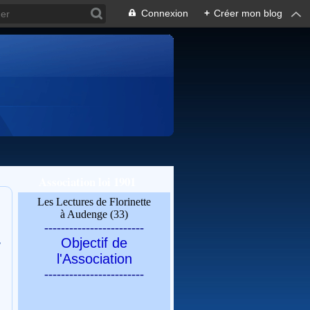
Connexion
+
Créer mon blog
Association loi 1901
Les Lectures de Florinette
à Audenge (33)
------------------------
s
Objectif de
l'Association
------------------------