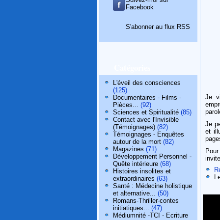
Facebook
S'abonner au flux RSS
Catégories
L'éveil des consciences
(125)
Je v
Documentaires - Films -
empr
Pièces...
(92)
parol
Sciences et Spiritualité
(85)
Contact avec l'Invisible
Je p
(Témoignages)
(82)
et i
Témoignages - Enquêtes
page
autour de la mort
(82)
Magazines
(71)
Pour 
Développement Personnel -
invit
Quête intérieure
(68)
R
Histoires insolites et
L
extraordinaires
(63)
Santé : Médecine holistique
et alternative...
(50)
Romans-Thriller-contes
initiatiques...
(47)
Médiumnité -TCI - Ecriture