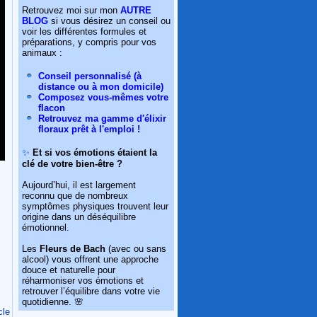
Retrouvez moi sur mon
AUTRE
BLOG
si vous désirez un conseil ou
voir les différentes formules et
préparations, y compris pour vos
animaux :
Conseil personnalisé (à
distance ou à mon domicile)
Composez vous-mêmes votre
flacon
Retrouvez ma gamme d'élixir
floraux prêt à l'emploi !
✨
Et si vos émotions étaient la
clé de votre bien-être ?
Aujourd’hui, il est largement
reconnu que de nombreux
symptômes physiques trouvent leur
origine dans un déséquilibre
émotionnel.
Les
Fleurs de Bach
(avec ou sans
alcool) vous offrent une approche
douce et naturelle pour
réharmoniser vos émotions et
retrouver l’équilibre dans votre vie
quotidienne. 🌸
cle