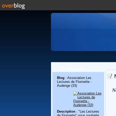
Présentation
Blog
: Association Les
Lectures de Florinette -
Audenge (33)
N
Description
: "Les Lectures
de Florinette" vous souhaite