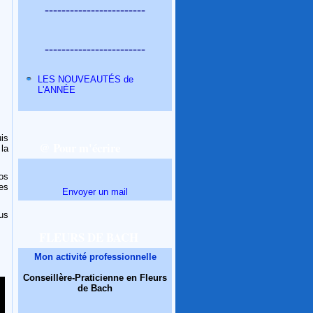
------------------------
------------------------
LES NOUVEAUTÉS de
L'ANNÉE
is
@ Pour m'écrire
la
os
es
Envoyer un mail
ous
FLEURS DE BACH
Mon activité professionnelle
Conseillère-Praticienne en Fleurs
de Bach