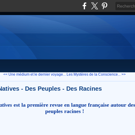
<< Une médium et le dernier voyage...
Les Mystères de la Conscience... >>
Natives - Des Peuples - Des Racines
atives
est la première revue en langue française autour de
peuples racines !