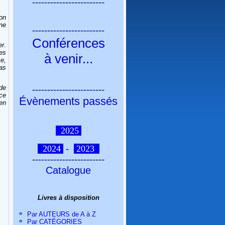
------------------------
on
ne
------------------------
Conférences
r.
es
à venir
...
e,
pas
de
------------------------
 ce
Évènements passés
en
2025
2024
-
2023
------------------------
Catalogue
Livres à disposition
Par AUTEURS de A à Z
Par CATÉGORIES