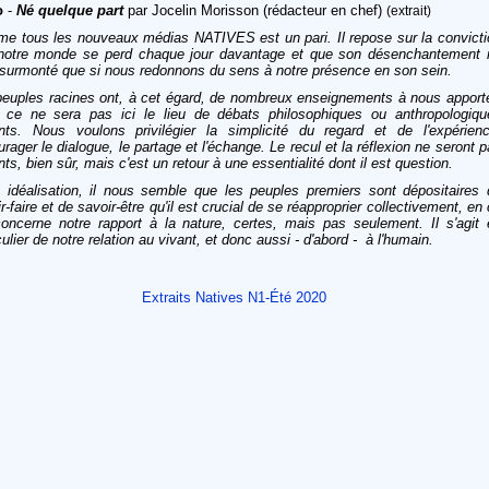
o
-
Né quelque part
par Jocelin Morisson (rédacteur en chef)
(extrait)
e tous les nouveaux médias NATIVES est un pari. Il repose sur la convicti
notre monde se perd chaque jour davantage et que son désenchantement 
 surmonté que si nous redonnons du sens à notre présence en son sein.
peuples racines ont, à cet égard, de nombreux enseignements à nous apporte
 ce ne sera pas ici le lieu de débats philosophiques ou anthropologiqu
nts. Nous voulons privilégier la simplicité du regard et de l'expérienc
rager le dialogue, le partage et l'échange. Le recul et la réflexion ne seront 
ts, bien sûr, mais c'est un retour à une essentialité dont il est question.
 idéalisation, il nous semble que les peuples premiers sont dépositaires 
r-faire et de savoir-être qu'il est crucial de se réapproprier collectivement, en
concerne notre rapport à la nature, certes, mais pas seulement. Il s'agit 
culier de notre relation au vivant, et donc aussi - d'abord - à l'humain.
Extraits Natives N1-Été 2020