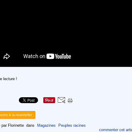
 lecture !
scrire à la newsletter
 par Florinette
dans
Magazines
Peuples racines
commenter cet arti