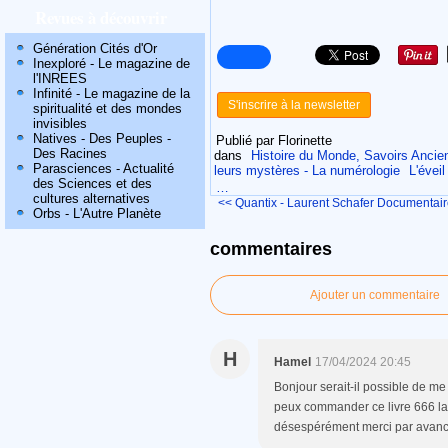
Revues à découvrir
Génération Cités d'Or
Inexploré - Le magazine de
l'INREES
Infinité - Le magazine de la
S'inscrire à la newsletter
spiritualité et des mondes
invisibles
Natives - Des Peuples -
Publié par Florinette
Des Racines
dans
Histoire du Monde, Savoirs Ancie
Parasciences - Actualité
leurs mystères - La numérologie
L'évei
des Sciences et des
…
cultures alternatives
<< Quantix - Laurent Schafer
Documentaire
Orbs - L'Autre Planète
commentaires
Ajouter un commentaire
H
Hamel
17/04/2024 20:45
Bonjour serait-il possible de me
peux commander ce livre 666 la
désespérément merci par avan