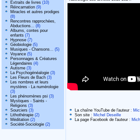
Extraits de livres
(10)
Réincarnation
(9)
Miracles et autres prodiges
(8)
Rencontres rapprochées,
Abductions...
(8)
Albums, contes pour
enfants
(7)
Hypnose
(7)
Géobiologie
(5)
Musiques - Chansons...
(5)
Voyance
(5)
Personnages & Créatures
Légendaires
(4)
Autisme
(3)
La Psychogénéalogie
(3)
Les Fleurs de Bach
(3)
Les nombres et leurs
mystères - La numérologie
(3)
Les phénomènes psi
(3)
Mystiques - Saints -
Religions
(3)
La chaîne YouTube de l'auteur :
Mic
Sourciers
(3)
Son site :
Michel Deseille
Lithothérapie
(2)
La page Facebook de l'auteur :
Mich
Méditation
(2)
Société-Sociologie
(2)