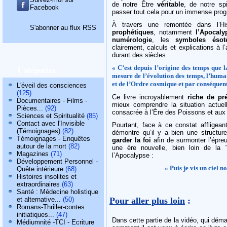
de notre Être
véritable
, de notre sp
Facebook
passer tout cela pour un immense pro
À travers une remontée dans l’His
S'abonner au flux RSS
prophétiques
, notamment
l’Apocaly
numérologie
, les
symboles ésoté
clairement, calculs et explications à 
durant des siècles.
Catégories
« C’est depuis l’origine des temps que l
mesure de l’évolution des temps, l’huma
et de l’Ordre cosmique et par conséquent
L'éveil des consciences
(125)
Ce livre incroyablement
riche de pr
Documentaires - Films -
mieux comprendre la situation actuell
Pièces...
(92)
consacrée à l’Ère des Poissons et aux
Sciences et Spiritualité
(85)
Contact avec l'Invisible
Pourtant, face à ce constat affligean
(Témoignages)
(82)
démontre qu’il y a bien une structure 
Témoignages - Enquêtes
garder la foi
afin de surmonter l’épre
autour de la mort
(82)
une ère nouvelle, bien loin de la 
Magazines
(71)
l’Apocalypse :
Développement Personnel -
« Puis je vis un ciel 
Quête intérieure
(68)
Histoires insolites et
extraordinaires
(63)
Santé : Médecine holistique
Pour aller plus loin
:
et alternative...
(50)
Romans-Thriller-contes
initiatiques...
(47)
Dans cette partie de la vidéo, qui déma
Médiumnité -TCI - Ecriture