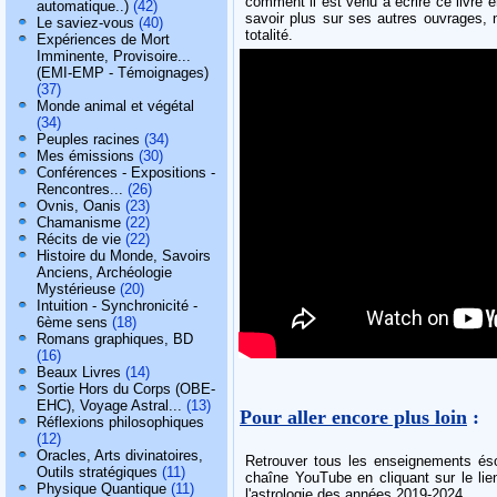
comment il est venu à écrire ce livre 
automatique..)
(42)
savoir plus sur ses autres ouvrages, 
Le saviez-vous
(40)
totalité.
Expériences de Mort
Imminente, Provisoire...
(EMI-EMP - Témoignages)
(37)
Monde animal et végétal
(34)
Peuples racines
(34)
Mes émissions
(30)
Conférences - Expositions -
Rencontres...
(26)
Ovnis, Oanis
(23)
Chamanisme
(22)
Récits de vie
(22)
Histoire du Monde, Savoirs
Anciens, Archéologie
Mystérieuse
(20)
Intuition - Synchronicité -
6ème sens
(18)
Romans graphiques, BD
(16)
Beaux Livres
(14)
Sortie Hors du Corps (OBE-
EHC), Voyage Astral...
(13)
Pour aller encore plus loin
:
Réflexions philosophiques
(12)
Oracles, Arts divinatoires,
Retrouver tous les enseignements éso
Outils stratégiques
(11)
chaîne YouTube en cliquant sur le lien
Physique Quantique
(11)
l'astrologie des années 2019-2024.