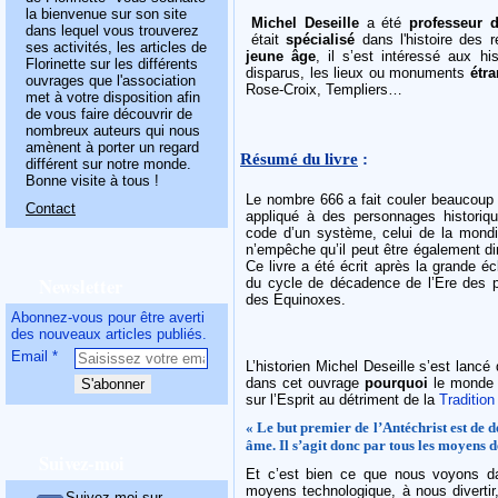
la bienvenue sur son site
Michel Deseille
a été
professeur d
dans lequel vous trouverez
était
spécialisé
dans l'histoire des 
ses activités, les articles de
jeune âge
, il s’est intéressé aux hi
Florinette sur les différents
disparus, les lieux ou monuments
étr
ouvrages que l'association
Rose-Croix, Templiers…
met à votre disposition afin
de vous faire découvrir de
nombreux auteurs qui nous
amènent à porter un regard
Résumé du livre
:
différent sur notre monde.
Bonne visite à tous !
Le nombre 666 a fait couler beaucoup 
Contact
appliqué à des personnages historiqu
code d’un système, celui de la mondial
n’empêche qu’il peut être également di
Ce livre a été écrit après la grande é
Newsletter
du cycle de décadence de l’Ere des p
des Equinoxes.
Abonnez-vous pour être averti
des nouveaux articles publiés.
Email
L’historien Michel Deseille s’est lancé
dans cet ouvrage
pourquoi
le monde v
sur l’Esprit au détriment de la
Tradition
« Le but premier de l’Antéchrist est de 
âme. Il s’agit donc par tous les moyens d
Suivez-moi
Et c’est bien ce que nous voyons da
moyens technologique, à nous diverti
Suivez-moi sur