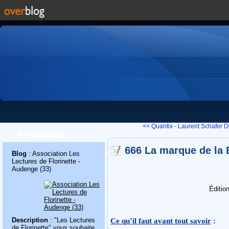
<< Quantix - Laurent Schafer
D
Présentation
666 La marque de la B
Blog
: Association Les
Lectures de Florinette -
Audenge (33)
Éditio
Ce qu’il faut avant tout savoir
:
Description
: "Les Lectures
de Florinette" vous souhaite