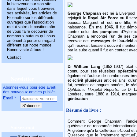
la bienvenue sur son site
dans lequel vous trouverez
ses activités, les articles de
George Chapman
est né à Liverpool l
Florinette sur les différents
rejoignit la
Royal Air Force
ou il serv
ouvrages que l'association
épousa Margaret et eut une fille, 
met à votre disposition afin
naissance. En mai
1946
, il fut démo
de vous faire découvrir de
contre celui des
pompiers
d'Aylesbu
nombreux auteurs qui nous
Chapman a rencontré l'un de ses ca
amènent à porter un regard
recevoir des
messages
de
l'au-delà
av
différent sur notre monde.
qu'il recevait faisaient souvent mentio
Bonne visite à tous !
par la suite quand il fut en contact ave
Contact
Dr William Lang
(1852-1937) était 
connu pour ses réussites
opératoir
également l'auteur de nombreuses
inn
Newsletter
et écrivit
plusieurs
articles ainsi qu'u
fut, pendant de longues années, le
réd
Abonnez-vous pour être averti
Ophtalmic Hospital Reports
. Le Dr La
des nouveaux articles publiés.
Londres, entre 1880 à 1914, marque
Email
génération
.
Résumé du livre
:
Comment George Chapman, l'ancien
Suivez-moi
guérisseur de renommée internationale
Angleterre qu'à la Celle-Saint-Cloud et
Qu'est-ce que le “traitement spirituel
Suivez-moi sur