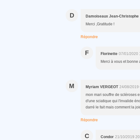
D
Damoiseaux Jean-Christophe
Merci ,Gratitude !
Répondre
F
Florinette
07/01/2020 
Merci à vous et bonne 
M
Myriam VERGEOT
24/08/2019 
mon mari souffre de scléroses en
d'une sciatique qui l'invalide 
darré le fait mais comment la jo
Répondre
C
Condor
21/10/2019 20