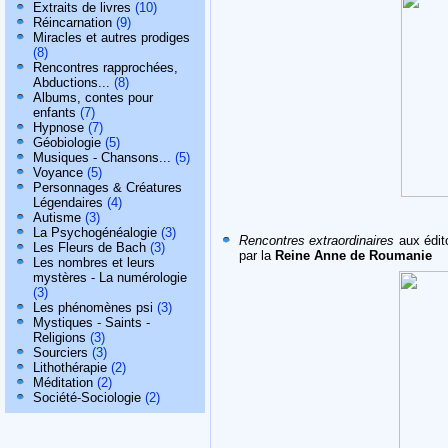
Extraits de livres
(10)
Réincarnation
(9)
Miracles et autres prodiges
(8)
Rencontres rapprochées,
Abductions...
(8)
Albums, contes pour
enfants
(7)
Hypnose
(7)
Géobiologie
(5)
Musiques - Chansons...
(5)
Voyance
(5)
Personnages & Créatures
Légendaires
(4)
Autisme
(3)
La Psychogénéalogie
(3)
Rencontres extraordinaires
aux édito
Les Fleurs de Bach
(3)
par la
Reine Anne de Roumanie
Les nombres et leurs
mystères - La numérologie
(3)
Les phénomènes psi
(3)
Mystiques - Saints -
Religions
(3)
Sourciers
(3)
Lithothérapie
(2)
Méditation
(2)
Société-Sociologie
(2)