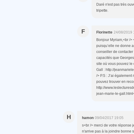
Daré n'est pas très ouve
tripette.
F
Florinette
24/08/2019 
Bonjour Myriam,<br /> 
puisqu’elle ne donne a
conseiller de contacte
capacités que Georges C
site où vous pouvez le c
Gall : http://jeanmariel
/> P.S : J’ai également
pouvez trouver en recopi
http://www.leslecturesd
jean-marie-le-gall.html<
H
hamon
09/04/2017 19:05
s<br /> merci de votre réponse j
n'arrive pas à la joindre bonne s