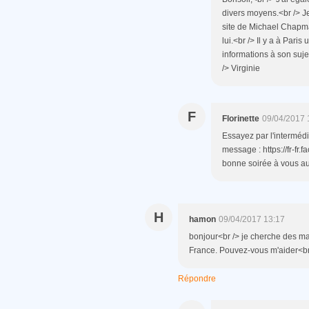
divers moyens.<br /> Je
site de Michael Chapman
lui.<br /> Il y a à Par
informations à son sujet
/> Virginie
F
Florinette
09/04/2017 
Essayez par l'interméd
message : https://fr-fr.
bonne soirée à vous au
H
hamon
09/04/2017 13:17
bonjour<br /> je cherche des m
France. Pouvez-vous m'aider<b
Répondre