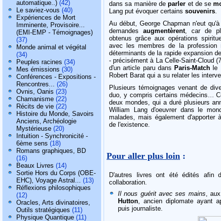
automatique..)
(42)
dans sa manière de
parler
et de se
mo
Le saviez-vous
(40)
Lang put évoquer certains
souvenirs
.
Expériences de Mort
Au début, George Chapman n'eut qu'à 
Imminente, Provisoire...
demandes
augmentèrent
, car de p
(EMI-EMP - Témoignages)
obtenus grâce aux opérations spirit
(37)
avec les membres de la profession
Monde animal et végétal
déterminants de la rapide expansion de
(34)
- précisément à La Celle-Saint-Cloud (78
Peuples racines
(34)
d'un article paru dans
Paris-Match
le 
Mes émissions
(30)
Robert Barat qui a su relater les inter
Conférences - Expositions -
Rencontres...
(26)
Plusieurs témoignages venant de div
Ovnis, Oanis
(23)
duo, y compris certains médecins… C
Chamanisme
(22)
deux mondes, qui a duré plusieurs a
Récits de vie
(22)
William Lang d'oeuvrer dans le mond
Histoire du Monde, Savoirs
malades, mais également d'apporter
Anciens, Archéologie
de l'existence.
Mystérieuse
(20)
Intuition - Synchronicité -
6ème sens
(18)
Romans graphiques, BD
Pour aller plus loin
:
(16)
Beaux Livres
(14)
Sortie Hors du Corps (OBE-
D'autres livres ont été édités afin d
EHC), Voyage Astral...
(13)
collaboration.
Réflexions philosophiques
Il nous guérit avec ses mains
, aux
(12)
Hutton
, ancien diplomate ayant a
Oracles, Arts divinatoires,
puis journaliste.
Outils stratégiques
(11)
Physique Quantique
(11)