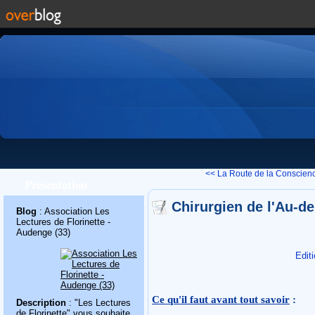
<< La Route de la Conscienc
Présentation
Chirurgien de l'Au-d
Blog
: Association Les
Lectures de Florinette -
Audenge (33)
Edit
Ce qu'il faut avant tout savoir
:
Description
: "Les Lectures
de Florinette" vous souhaite