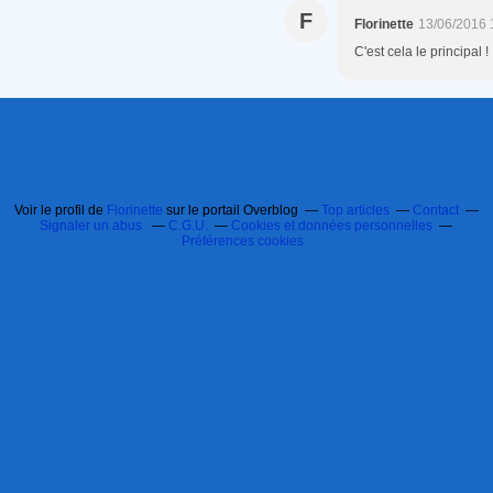
F
Florinette
13/06/2016 
C'est cela le principal ! 
Voir le profil de
Florinette
sur le portail Overblog
Top articles
Contact
Signaler un abus
C.G.U.
Cookies et données personnelles
Préférences cookies