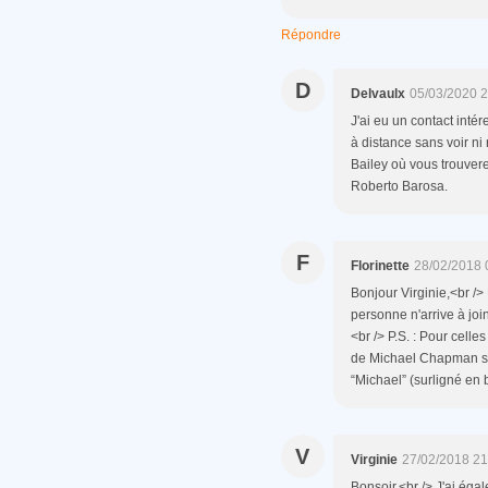
Répondre
D
Delvaulx
05/03/2020 2
J'ai eu un contact intére
à distance sans voir ni 
Bailey où vous trouver
Roberto Barosa.
F
Florinette
28/02/2018 
Bonjour Virginie,<br />
personne n'arrive à joi
<br /> P.S. : Pour celles
de Michael Chapman se 
“Michael” (surligné en 
V
Virginie
27/02/2018 21
Bonsoir,<br /> J'ai éga