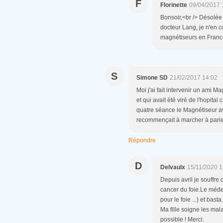
F
Florinette
09/04/2017 
Bonsoir,<br /> Désolée
docteur Lang, je n'en co
magnétiseurs en France
S
Simone SD
21/02/2017 14:02
Moi j'ai fait intervenir un ami M
et qui avait été viré de l'hopital
quatre séance le Magnétiseur av
recommençait à marcher à parler à
Répondre
D
Delvaulx
15/11/2020 1
Depuis avril je souffre
cancer du foie.Le méde
pour le foie ...) et bas
Ma fille soigne les mal
possible ! Merci.