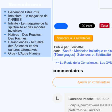
Revues à découvrir
Génération Cités d'Or
Inexploré - Le magazine de
l'INREES
Infinité - Le magazine de la
spiritualité et des mondes
invisibles
Natives - Des Peuples -
Des Racines
S'inscrire à la newsletter
Parasciences - Actualité
des Sciences et des
Publié par Florinette
cultures alternatives
dans
Santé : Médecine holistique et alte
Orbs - L'Autre Planète
(Témoignages)
Sciences et Spiritualité
…
<< La Route de la Conscience...
Les OVNI
commentaires
Ajouter un commentaire
L
Laurence Peschel
18/01/2021 
Bonjour, pourriez-vous me dire o
prêter ?<br /> Laurence