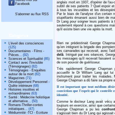
anglais mort en 1937, d'opérer de l'au-
Facebook
subtil de ses patients ? Quel espoir e
à tous les incurables et les désespéré
Par le biais de l'analyse d'un certai
S'abonner au flux RSS
stupéfiants émanant aussi bien de ma
Dr Lang pour soigner leurs patients à t
seulement répond à ces questions mais 
qu'il existe bien une vie après la mort.
Catégories
Rien ne prédestinait George Chapm
L'éveil des consciences
qu’en intégrant la brigade des pompiers
(125)
ses camarades qui recevait, avec l'ai
Documentaires - Films -
delà
. Intrigué par ses séances, Geo
Pièces...
(92)
les messages qu'il recevait faisaient
Sciences et Spiritualité
(85)
de son pouvoir de guérisseur.
Contact avec l'Invisible
(Témoignages)
(82)
Très rapidement George Chapman 
Témoignages - Enquêtes
accueillir le Dr William Lang qui lui 
autour de la mort
(82)
instrument pour traiter les malades. 
Magazines
(71)
George Chapman a dû faire sa propre 
Développement Personnel -
Quête intérieure
(68)
Il est important que tout médium dési
Histoires insolites et
conviction que l'esprit qui le contrôle
extraordinaires
(63)
identité.
Santé : Médecine holistique
et alternative...
(50)
Comme le docteur Lang avait vécu
Romans-Thriller-contes
toujours en exercice, ainsi que certains
initiatiques...
(47)
George Chapman a pu les
confront
Médiumnité -TCI - Ecriture
s'agissait bien du Dr Lang qui agissait