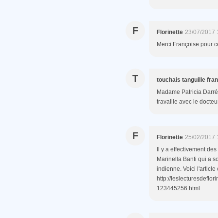
F
Florinette
23/07/2017 
Merci Françoise pour c
T
touchais tanguille fra
Madame Patricia Darré 
travaille avec le docte
F
Florinette
25/02/2017 
Il y a effectivement de
Marinella Banfi qui a 
indienne. Voici l'article
http://leslecturesdeflo
123445256.html