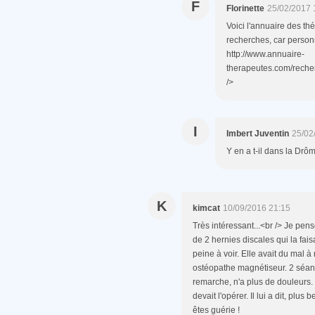
F
Florinette
25/02/2017 
Voici l'annuaire des th
recherches, car personn
http://www.annuaire-
therapeutes.com/recher
/>
I
Imbert Juventin
25/02
Y en a t-il dans la Drô
K
kimcat
10/09/2016 21:15
Très intéressant...<br /> Je pen
de 2 hernies discales qui la faisai
peine à voir. Elle avait du mal à 
ostéopathe magnétiseur. 2 séance
remarche, n'a plus de douleurs. 
devait l'opérer. Il lui a dit, plu
êtes guérie !