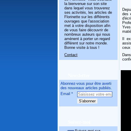
la bienvenue sur son site
dans lequel vous trouverez
Depu
ses activités, les articles de
des 
Florinette sur les différents
d'éc
ouvrages que l'association
Prof
met à votre disposition afin
Yves
de vous faire découvrir de
matiè
nombreux auteurs qui nous
amènent à porter un regard
Il e
différent sur notre monde.
assis
Bonne visite à tous !
ceux 
Contact
Dans
confi
Newsletter
Abonnez-vous pour être averti
des nouveaux articles publiés.
Email
Suivez-moi
Suivez-moi sur