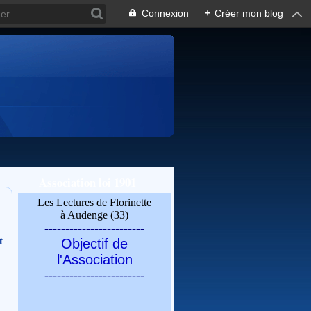
Connexion
+
Créer mon blog
Association loi 1901
Les Lectures de Florinette
à Audenge (33)
------------------------
t
Objectif de
l'Association
------------------------