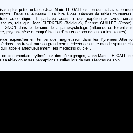
is sa plus petite enfance Jean-Marie LE GALL est en contact avec le mon
esprits. Dans sa jeunesse il se livre à des séances de tables tournantes 
riture automatique. Il participe aussi à des expériences avec certai
esseurs, tels que Jean DIERKENS (Belgique), Étienne GUILLET (Orsay) 
 LIGNON, dans le domaine de la parapsychologie (influence de l'esprit sur 
re, psychokinèse et magnétisation d'eau et de son action sur les plantes).
xerce aujourd'hui en temps que magnétiseur dans les Pyrénées Atlantiq
té dans son travail par son grand-père médecin depuis le monde spirituel et
qu'il appelle affectueusement "les médecins du ciel".
 ce documentaire rythmé par des témoignages, Jean-Marie LE GALL no
e sa réflexion et ses perceptions subtiles lors de ses séances de soin.