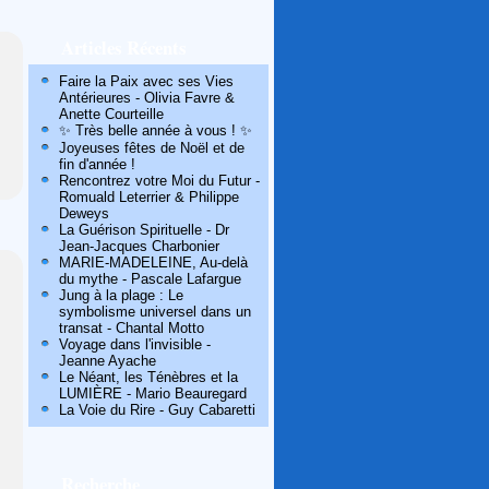
Articles Récents
Faire la Paix avec ses Vies
Antérieures - Olivia Favre &
Anette Courteille
✨ Très belle année à vous ! ✨
Joyeuses fêtes de Noël et de
fin d'année !
Rencontrez votre Moi du Futur -
Romuald Leterrier & Philippe
Deweys
La Guérison Spirituelle - Dr
Jean-Jacques Charbonier
MARIE-MADELEINE, Au-delà
du mythe - Pascale Lafargue
Jung à la plage : Le
symbolisme universel dans un
transat - Chantal Motto
Voyage dans l'invisible -
Jeanne Ayache
Le Néant, les Ténèbres et la
LUMIÈRE - Mario Beauregard
La Voie du Rire - Guy Cabaretti
Recherche