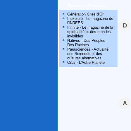
Revues à découvrir
Génération Cités d'Or
Inexploré - Le magazine de
l'INREES
D
Infinité - Le magazine de la
spiritualité et des mondes
invisibles
Natives - Des Peuples -
Des Racines
Parasciences - Actualité
des Sciences et des
cultures alternatives
Orbs - L'Autre Planète
A