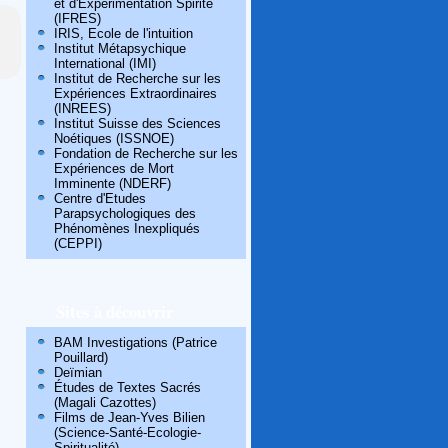
et d'Expérimentation Spirite
(IFRES)
IRIS, Ecole de l'intuition
Institut Métapsychique
International (IMI)
Institut de Recherche sur les
Expériences Extraordinaires
(INREES)
Institut Suisse des Sciences
Noétiques (ISSNOE)
Fondation de Recherche sur les
Expériences de Mort
Imminente (NDERF)
Centre d'Etudes
Parapsychologiques des
Phénomènes Inexpliqués
(CEPPI)
Sites à découvrir
BAM Investigations (Patrice
Pouillard)
Deïmian
Études de Textes Sacrés
(Magali Cazottes)
Films de Jean-Yves Bilien
(Science-Santé-Ecologie-
Spiritualité)