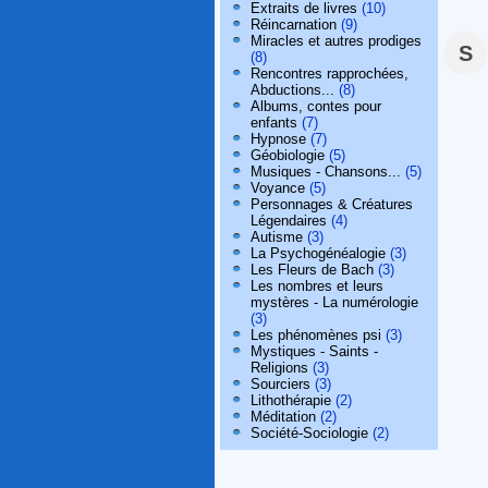
Extraits de livres
(10)
Réincarnation
(9)
Miracles et autres prodiges
S
(8)
Rencontres rapprochées,
Abductions...
(8)
Albums, contes pour
enfants
(7)
Hypnose
(7)
Géobiologie
(5)
Musiques - Chansons...
(5)
Voyance
(5)
Personnages & Créatures
Légendaires
(4)
Autisme
(3)
La Psychogénéalogie
(3)
Les Fleurs de Bach
(3)
Les nombres et leurs
mystères - La numérologie
(3)
Les phénomènes psi
(3)
Mystiques - Saints -
Religions
(3)
Sourciers
(3)
Lithothérapie
(2)
Méditation
(2)
Société-Sociologie
(2)