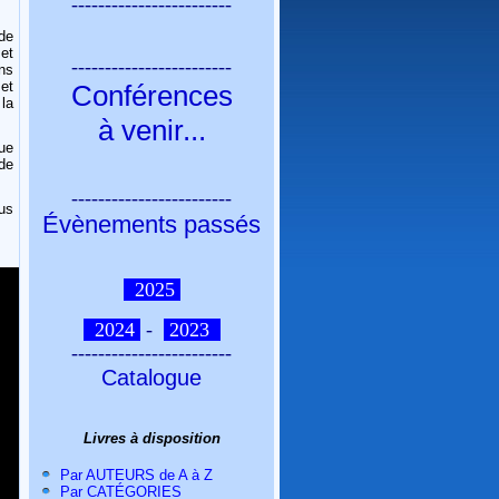
------------------------
de
et
------------------------
ns
et
Conférences
la
à venir
...
ue
 de
------------------------
us
Évènements passés
2025
2024
-
2023
------------------------
Catalogue
Livres à disposition
Par AUTEURS de A à Z
Par CATÉGORIES