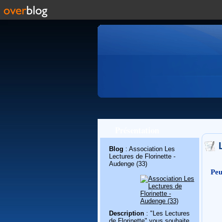
Présentation
Blog
: Association Les
Lectures de Florinette -
Audenge (33)
Peu
Description
: "Les Lectures
de Florinette" vous souhaite