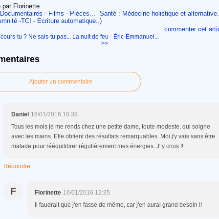
 par Florinette
Documentaires - Films - Pièces...
Santé : Médecine holistique et alternative.
mnité -TCI - Ecriture automatique..)
commenter cet arti
cours-tu ? Ne sais-tu pas...
La nuit de feu - Éric-Emmanuel...
>>
entaires
Ajouter un commentaire
Daniel
16/01/2016 10:39
Tous les mois je me rends chez une petite dame, toute modeste, qui soigne
avec les mains. Elle obtient des résultats remarquables. Moi j'y vais sans être
malade pour rééquilibrer régulièrement mes énergies. J' y crois !!
Répondre
F
Florinette
16/01/2016 12:35
Il faudrait que j'en fasse de même, car j'en aurai grand besoin !!