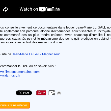
ous conseille vivement ce documentaire dans lequel Jean-Marie LE GALL no
le également son parcours jalonné d'expériences enrichissantes et incroyabl
ont commencé dès sa plus tendre enfance. Avec beaucoup d'humilité il no
ique ses capacités psy et le mécanisme des soins qu'il prodigue en cabinet 
tance grâce au renfort des médecins du ciel.
e site de
Jean-Marie Le Gall - Magnétiseur
 commander le DVD ou en savoir plus :
ww.filmsdocumentaires.com
ww.jdcmusic.fr
scrire à la newsletter