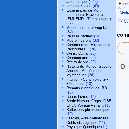
automatique..)
(42)
Publié
Le saviez-vous
(40)
dans
Expériences de Mort
Médiu
Imminente, Provisoire...
…
(EMI-EMP - Témoignages)
<< Où 
(37)
Monde animal et végétal
(34)
comm
Peuples racines
(34)
Mes émissions
(30)
Conférences - Expositions -
Rencontres...
(26)
Ovnis, Oanis
(23)
Chamanisme
(22)
Récits de vie
(22)
D
Histoire du Monde, Savoirs
Anciens, Archéologie
Mystérieuse
(20)
Intuition - Synchronicité -
6ème sens
(18)
Romans graphiques, BD
(16)
Beaux Livres
(14)
Sortie Hors du Corps (OBE-
EHC), Voyage Astral...
(13)
Réflexions philosophiques
(12)
Oracles, Arts divinatoires,
Outils stratégiques
(11)
Physique Quantique
(11)