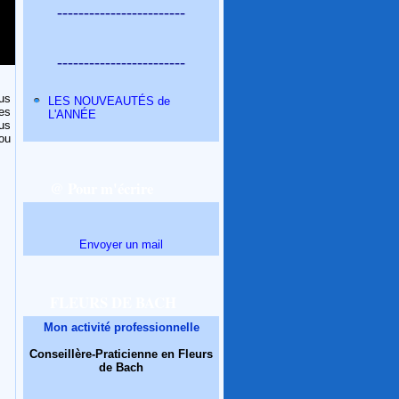
------------------------
------------------------
us
LES NOUVEAUTÉS de
es
L'ANNÉE
us
ou
@ Pour m'écrire
Envoyer un mail
FLEURS DE BACH
Mon activité professionnelle
Conseillère-Praticienne en Fleurs
de Bach