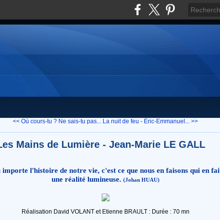
<< Où cours-tu ? Ne sais-tu pas...
La nuit de feu - Éric-Emmanuel... >>
Les Mains de Lumière - Jean-Marie LE GALL
 importe l'histoire de notre vie, c'est ce que nous en faisons qui en fai
une réalité lumineuse.
(Johan HUAU)
Réalisation David VOLANT et Etienne BRAULT : Durée : 70 mn