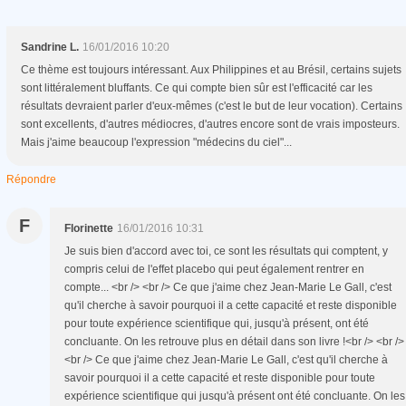
Sandrine L.
16/01/2016 10:20
Ce thème est toujours intéressant. Aux Philippines et au Brésil, certains sujets
sont littéralement bluffants. Ce qui compte bien sûr est l'efficacité car les
résultats devraient parler d'eux-mêmes (c'est le but de leur vocation). Certains
sont excellents, d'autres médiocres, d'autres encore sont de vrais imposteurs.
Mais j'aime beaucoup l'expression "médecins du ciel"...
Répondre
F
Florinette
16/01/2016 10:31
Je suis bien d'accord avec toi, ce sont les résultats qui comptent, y
compris celui de l'effet placebo qui peut également rentrer en
compte... <br /> <br /> Ce que j'aime chez Jean-Marie Le Gall, c'est
qu'il cherche à savoir pourquoi il a cette capacité et reste disponible
pour toute expérience scientifique qui, jusqu'à présent, ont été
concluante. On les retrouve plus en détail dans son livre !<br /> <br />
<br /> Ce que j'aime chez Jean-Marie Le Gall, c'est qu'il cherche à
savoir pourquoi il a cette capacité et reste disponible pour toute
expérience scientifique qui jusqu'à présent ont été concluante. On les