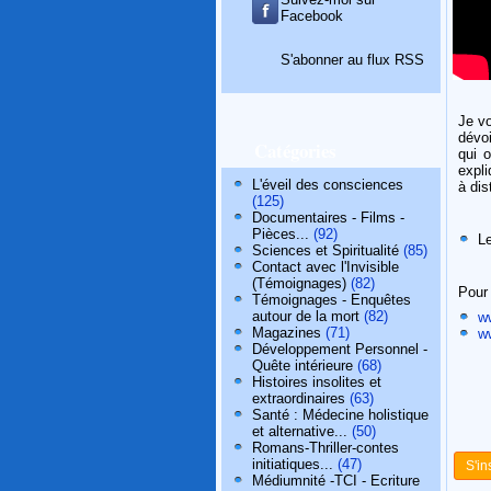
Facebook
S'abonner au flux RSS
Je v
dévoi
Catégories
qui 
expl
L'éveil des consciences
à dis
(125)
Documentaires - Films -
Pièces...
(92)
L
Sciences et Spiritualité
(85)
Contact avec l'Invisible
(Témoignages)
(82)
Pour
Témoignages - Enquêtes
autour de la mort
(82)
w
Magazines
(71)
w
Développement Personnel -
Quête intérieure
(68)
Histoires insolites et
extraordinaires
(63)
Santé : Médecine holistique
et alternative...
(50)
Romans-Thriller-contes
initiatiques...
(47)
S'in
Médiumnité -TCI - Ecriture