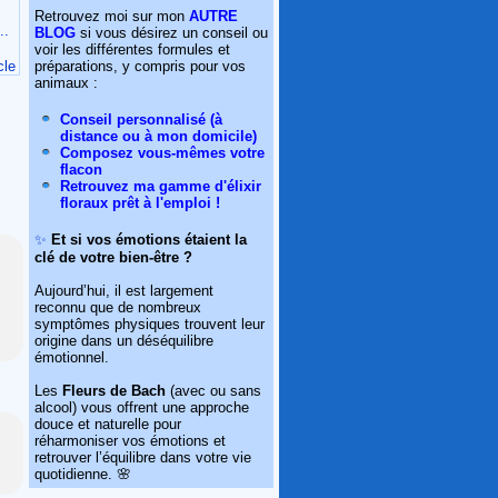
Retrouvez moi sur mon
AUTRE
..
BLOG
si vous désirez un conseil ou
voir les différentes formules et
préparations, y compris pour vos
cle
animaux :
Conseil personnalisé (à
distance ou à mon domicile)
Composez vous-mêmes votre
flacon
Retrouvez ma gamme d'élixir
floraux prêt à l'emploi !
✨
Et si vos émotions étaient la
clé de votre bien-être ?
Aujourd’hui, il est largement
reconnu que de nombreux
symptômes physiques trouvent leur
origine dans un déséquilibre
émotionnel.
Les
Fleurs de Bach
(avec ou sans
alcool) vous offrent une approche
douce et naturelle pour
réharmoniser vos émotions et
retrouver l’équilibre dans votre vie
quotidienne. 🌸